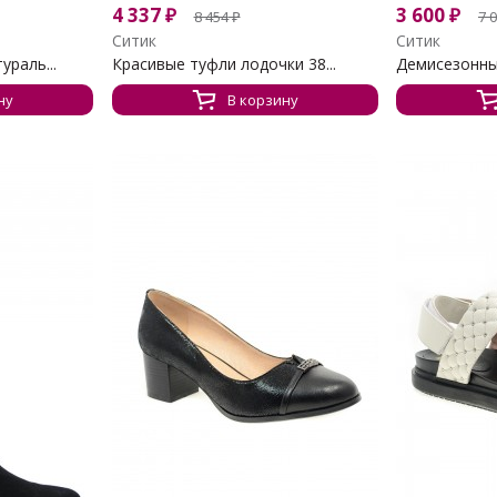
4 337
₽
3 600
₽
8 454
₽
7 
Ситик
Ситик
ураль...
Красивые туфли лодочки 38...
Демисезонные
ну
В корзину