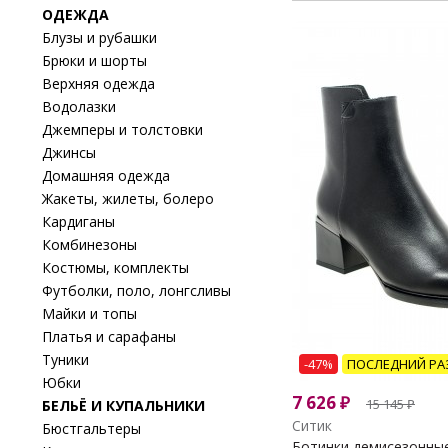
ОДЕЖДА
Блузы и рубашки
Брюки и шорты
Верхняя одежда
Водолазки
Джемперы и толстовки
Джинсы
Домашняя одежда
Жакеты, жилеты, болеро
Кардиганы
Комбинезоны
Костюмы, комплекты
Футболки, поло, лонгсливы
Майки и топы
Платья и сарафаны
Туники
-47%
ПОСЛЕДНИЙ РА
Юбки
7 626
₽
15 145
₽
БЕЛЬЁ И КУПАЛЬНИКИ
Ситик
Бюстгальтеры
Ботинки демисезонные 