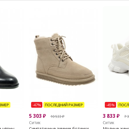
ЗМЕР
-47%
ПОСЛЕДНИЙ РАЗМЕР
-45%
ПОСЛ
5 303
₽
3 833
₽
10 533
₽
7 
Ситик
Ситик
чёрны...
Симпатичные зимние ботинки...
Модные женск