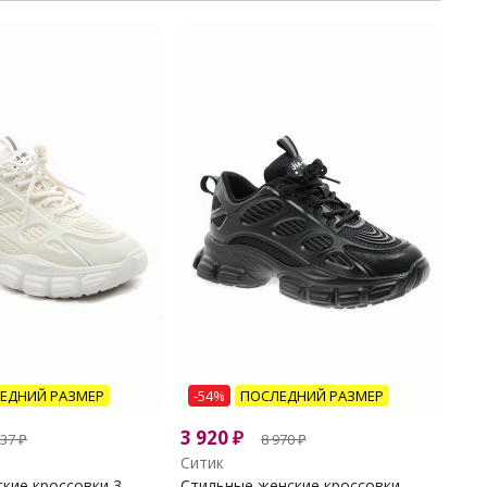
ЕДНИЙ РАЗМЕР
-54%
ПОСЛЕДНИЙ РАЗМЕР
3 920
₽
337
₽
8 970
₽
Ситик
ие кроссовки 3...
Стильные женские кроссовки...