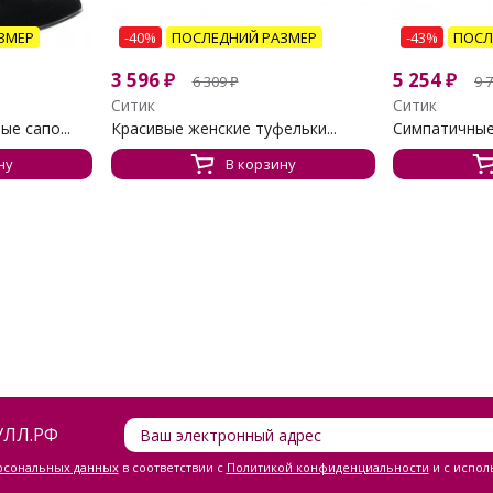
ЗМЕР
-40%
ПОСЛЕДНИЙ РАЗМЕР
-43%
ПОСЛ
3 596
₽
5 254
₽
6 309
₽
9 
Ситик
Ситик
е сапо...
Красивые женские туфельки...
Симпатичные 
ну
В корзину
ЛЛ.РФ
ерсональных данных
в соответствии с
Политикой конфиденциальности
и с испол