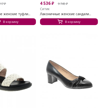
4 536
₽
017
₽
9 745
₽
Ситик
 женские туфли...
Лаконичные женские сандали...
В корзину
В корзину