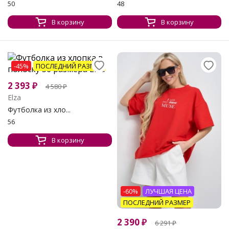
50
48
В корзину
В корзину
-45%
ПОСЛЕДНИЙ РАЗМЕР
2 393
₽
4 580
₽
Elza
Футболка из хло...
56
В корзину
-60%
ЛУЧШАЯ ЦЕНА
ПОСЛЕДНИЙ РАЗМЕР
2 390
₽
6 291
₽