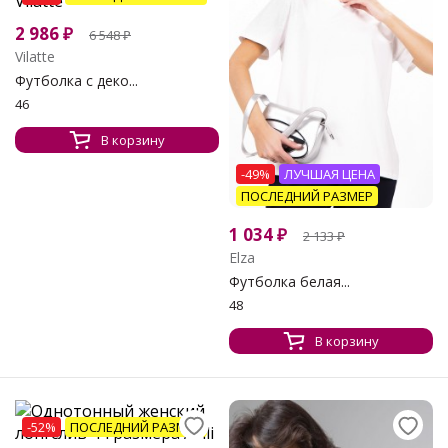
2 986
₽
6 548
₽
Vilatte
Футболка с деко...
46
В корзину
-49%
ЛУЧШАЯ ЦЕНА
ПОСЛЕДНИЙ РАЗМЕР
1 034
₽
2 133
₽
Elza
Футболка белая...
48
В корзину
-52%
ПОСЛЕДНИЙ РАЗМЕР