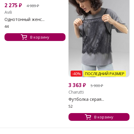
2 275
₽
4 989
₽
Avili
Однотонный женс...
44
В корзину
-40%
ПОСЛЕДНИЙ РАЗМЕР
3 363
₽
5 900
₽
Charutti
Футболка серая...
52
В корзину