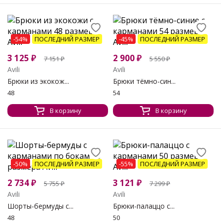
-54%
ПОСЛЕДНИЙ РАЗМЕР
-45%
ПОСЛЕДНИЙ РАЗМЕР
3 125
₽
2 900
₽
7 151
₽
5 550
₽
Avili
Avili
Брюки из экокож...
Брюки тёмно-син...
48
54
В корзину
В корзину
-50%
ПОСЛЕДНИЙ РАЗМЕР
-55%
ПОСЛЕДНИЙ РАЗМЕР
2 734
₽
3 121
₽
5 755
₽
7 299
₽
Avili
Avili
Шорты-бермуды с...
Брюки-палаццо с...
48
50