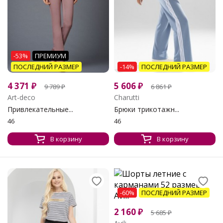
-53%
ПРЕМИУМ
ПОСЛЕДНИЙ РАЗМЕР
-14%
ПОСЛЕДНИЙ РАЗМЕР
4 371
₽
5 606
₽
9 789
₽
6 861
₽
Art-deco
Charutti
Привлекательные...
Брюки трикотажн...
46
46
В корзину
В корзину
-60%
ПОСЛЕДНИЙ РАЗМЕР
2 160
₽
5 685
₽