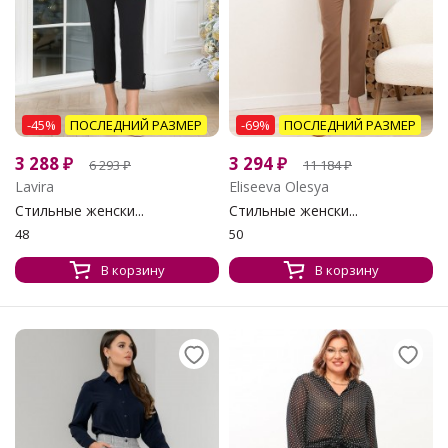
-45%
ПОСЛЕДНИЙ РАЗМЕР
-69%
ПОСЛЕДНИЙ РАЗМЕР
3 288
₽
3 294
₽
6 293
₽
11 184
₽
Lavira
Eliseeva Olesya
Стильные женски...
Стильные женски...
48
50
В корзину
В корзину