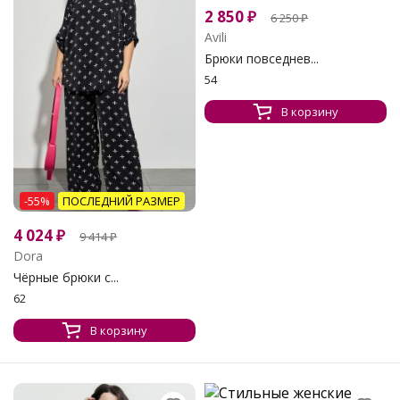
2 850
₽
6 250
₽
Avili
Брюки повседнев...
54
В корзину
-55%
ПОСЛЕДНИЙ РАЗМЕР
4 024
₽
9 414
₽
Dora
Чёрные брюки с...
62
В корзину