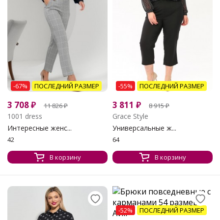
-67%
ПОСЛЕДНИЙ РАЗМЕР
-55%
ПОСЛЕДНИЙ РАЗМЕР
3 708
₽
3 811
₽
11 826
₽
8 915
₽
1001 dress
Grace Style
Интересные женс...
Универсальные ж...
42
64
В корзину
В корзину
-52%
ПОСЛЕДНИЙ РАЗМЕР