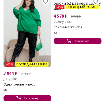
-45%
ПОСЛЕДНИЙ РАЗМЕР
4 578
₽
8 762
₽
Luxury plus
Стильные женски...
62
В корзину
-65%
ПОСЛЕДНИЙ РАЗМЕР
3 044
₽
9 155
₽
Jetty-plus
Однотонные женс...
56
В корзину