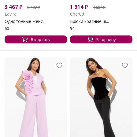
3 467
₽
1 914
₽
8 487
₽
4 687
₽
Lavira
Charutti
Однотонные женс...
Брюки красные ш...
60
54
В корзину
В корзину