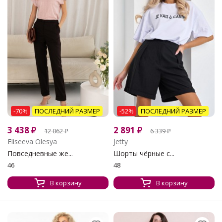
-70%
ПОСЛЕДНИЙ РАЗМЕР
-52%
ПОСЛЕДНИЙ РАЗМЕР
3 438
₽
2 891
₽
12 062
₽
6 339
₽
Eliseeva Olesya
Jetty
Повседневные же...
Шорты чёрные с...
46
48
В корзину
В корзину