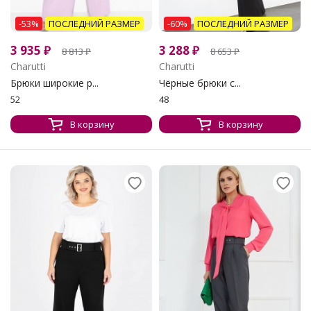
-53%
ПОСЛЕДНИЙ РАЗМЕР
-60%
ПОСЛЕДНИЙ РАЗМЕР
3 935
₽
3 288
₽
8 813
₽
8 653
₽
Charutti
Charutti
Брюки широкие р...
Чёрные брюки с...
52
48
В корзину
В корзину