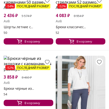
-54%
ПОСЛЕДНИЙ РАЗМЕР
-52%
ПОСЛЕДНИЙ РАЗМЕР
2 436
₽
4 083
₽
5 574
₽
8 954
₽
Avili
Avili
Шорты летние с...
Брюки классичес...
50
52
В корзину
В корзину
-52%
ПОСЛЕДНИЙ РАЗМЕР
3 858
₽
8 460
₽
Avili
Брюки чёрные из...
54
В корзину