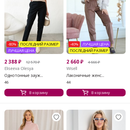
-80%
ПОСЛЕДНИЙ РАЗМЕР
-40%
ЛУЧШАЯ ЦЕНА
ЛУЧШАЯ ЦЕНА
ПОСЛЕДНИЙ РАЗМЕР
2 388
₽
2 660
₽
12 570
₽
4 666
₽
Eliseeva Olesya
Wisell
Однотонные зауж...
Лаконичные женс...
46
44
В корзину
В корзину