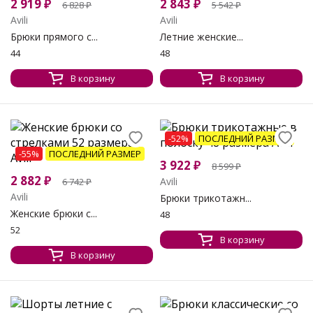
2 919
₽
2 843
₽
6 828
₽
5 542
₽
Avili
Avili
Брюки прямого с...
Летние женские...
44
48
В корзину
В корзину
-52%
ПОСЛЕДНИЙ РАЗМЕР
-55%
ПОСЛЕДНИЙ РАЗМЕР
3 922
₽
8 599
₽
2 882
₽
Avili
6 742
₽
Avili
Брюки трикотажн...
Женские брюки с...
48
52
В корзину
В корзину