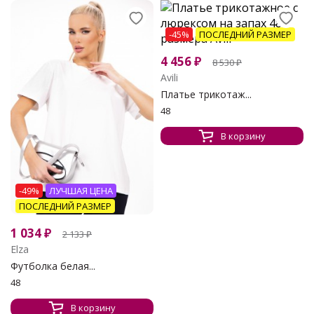
-45%
ПОСЛЕДНИЙ РАЗМЕР
4 456
₽
8 530
₽
Avili
Платье трикотаж...
48
В корзину
-49%
ЛУЧШАЯ ЦЕНА
ПОСЛЕДНИЙ РАЗМЕР
1 034
₽
2 133
₽
Elza
Футболка белая...
48
В корзину