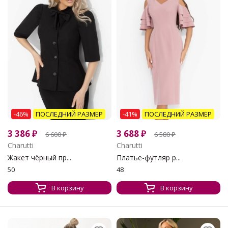
-46%
ПОСЛЕДНИЙ РАЗМЕР
-41%
ПОСЛЕДНИЙ РАЗМЕР
3 386
₽
3 688
₽
6 600
₽
6 580
₽
Charutti
Charutti
Жакет чёрный пр...
Платье-футляр р...
50
48
В корзину
В корзину