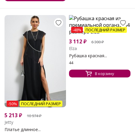
-48%
ПОСЛЕДНИЙ РАЗМЕР
3 112
₽
6 300
₽
Elza
Рубашка красная...
44
В корзину
-50%
ПОСЛЕДНИЙ РАЗМЕР
5 213
₽
10 974
₽
Jetty
Платье длинное...