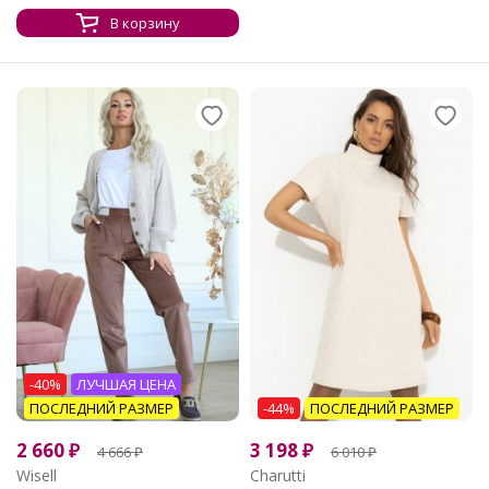
В корзину
-40%
ЛУЧШАЯ ЦЕНА
ПОСЛЕДНИЙ РАЗМЕР
-44%
ПОСЛЕДНИЙ РАЗМЕР
2 660
₽
3 198
₽
4 666
₽
6 010
₽
Wisell
Charutti