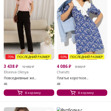
-70%
ПОСЛЕДНИЙ РАЗМЕР
-50%
ПОСЛЕДНИЙ РАЗМЕР
3 438
₽
4 086
₽
12 062
₽
8 602
₽
Eliseeva Olesya
Charutti
Повседневные же...
Платье короткое...
46
48
В корзину
В корзину