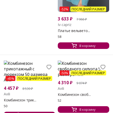
-52%
ПОСЛЕДНИЙ РАЗМЕР
3 633
₽
7 966
₽
Iv-capriz
Платье вельвето...
58
В корзину
-50%
ПОСЛЕДНИЙ РАЗМЕР
-45%
ПОСЛЕДНИЙ РАЗМЕР
4 310
₽
9 074
₽
4 457
₽
Avili
8 530
₽
Avili
Комбинезон своб...
Комбинезон трик...
52
50
В корзину