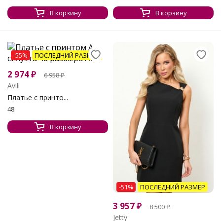
В корзину
В корзину
-55%
ПОСЛЕДНИЙ РАЗМЕР
2 974
₽
6 958
₽
Avili
Платье с принто...
48
В корзину
-51%
ПОСЛЕДНИЙ РАЗМЕР
3 957
₽
8 500
₽
Jetty