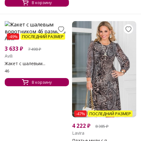
В корзину
-49%
ПОСЛЕДНИЙ РАЗМЕР
3 633
₽
7 498
₽
Avili
Жакет с шалевым...
46
В корзину
-47%
ПОСЛЕДНИЙ РАЗМЕР
4 222
₽
8 385
₽
Lavira
Платье миди с п...