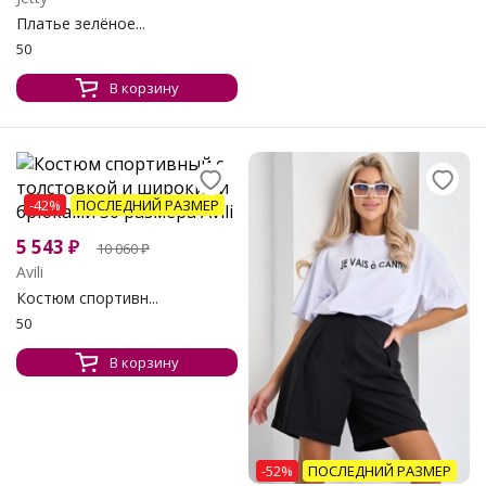
Платье зелёное...
50
В корзину
-42%
ПОСЛЕДНИЙ РАЗМЕР
5 543
₽
10 060
₽
Avili
Костюм спортивн...
50
В корзину
-52%
ПОСЛЕДНИЙ РАЗМЕР