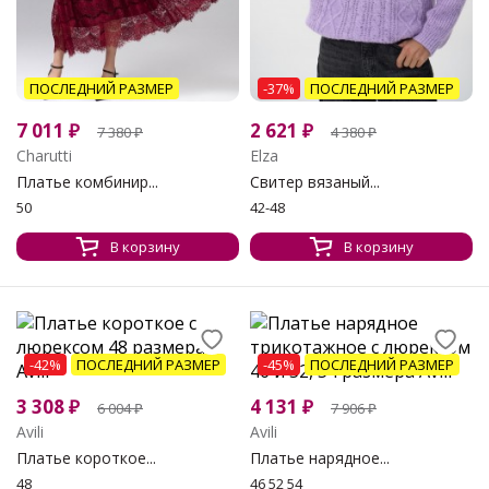
ПОСЛЕДНИЙ РАЗМЕР
-37%
ПОСЛЕДНИЙ РАЗМЕР
7 011
₽
2 621
₽
7 380
₽
4 380
₽
Charutti
Elza
Платье комбинир...
Свитер вязаный...
50
42-48
В корзину
В корзину
-42%
ПОСЛЕДНИЙ РАЗМЕР
-45%
ПОСЛЕДНИЙ РАЗМЕР
3 308
₽
4 131
₽
6 004
₽
7 906
₽
Avili
Avili
Платье короткое...
Платье нарядное...
48
46 52 54