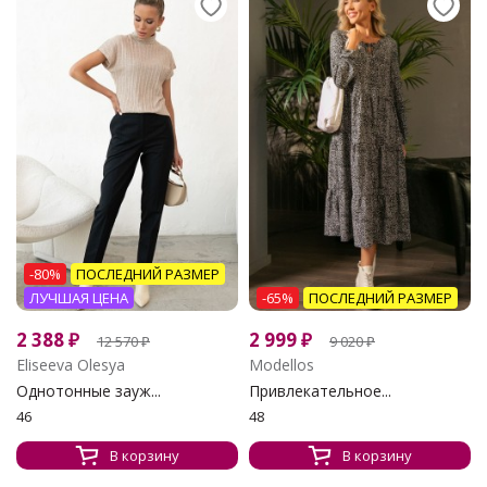
-80%
ПОСЛЕДНИЙ РАЗМЕР
ЛУЧШАЯ ЦЕНА
-65%
ПОСЛЕДНИЙ РАЗМЕР
2 388
₽
2 999
₽
12 570
₽
9 020
₽
Eliseeva Olesya
Modellos
Однотонные зауж...
Привлекательное...
46
48
В корзину
В корзину