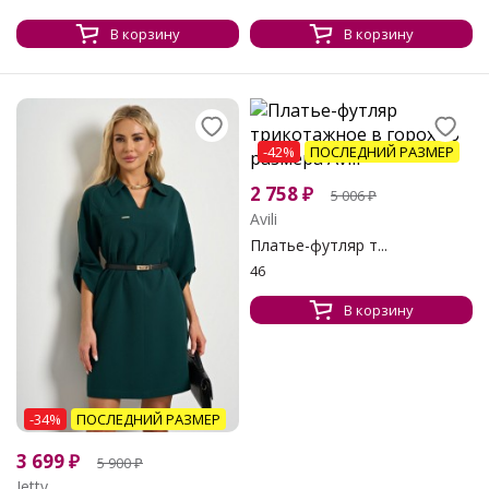
В корзину
В корзину
-42%
ПОСЛЕДНИЙ РАЗМЕР
2 758
₽
5 006
₽
Avili
Платье-футляр т...
46
В корзину
-34%
ПОСЛЕДНИЙ РАЗМЕР
3 699
₽
5 900
₽
Jetty