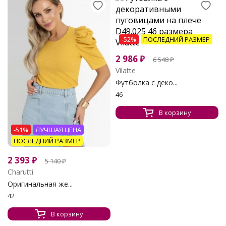
-52%
ПОСЛЕДНИЙ РАЗМЕР
2 986
₽
6 548
₽
Vilatte
Футболка с деко...
46
В корзину
-51%
ЛУЧШАЯ ЦЕНА
ПОСЛЕДНИЙ РАЗМЕР
2 393
₽
5 140
₽
Charutti
Оригинальная же...
42
В корзину