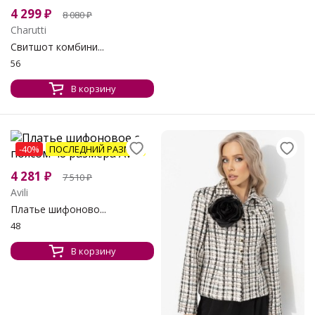
4 299
₽
8 080
₽
Charutti
Свитшот комбини...
56
В корзину
-40%
ПОСЛЕДНИЙ РАЗМЕР
4 281
₽
7 510
₽
Avili
Платье шифоново...
48
В корзину