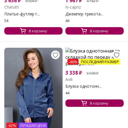
3 636
₽
1 967
₽
8 504
₽
4 142
₽
Charutti
Iv-capriz
Платье-футляр г...
Джемпер трикота...
54
46
В корзину
В корзину
-46%
ПОСЛЕДНИЙ РАЗМЕР
3 338
₽
6 508
₽
Avili
Блузка однотонн...
44
В корзину
-62%
ЛУЧШАЯ ЦЕНА