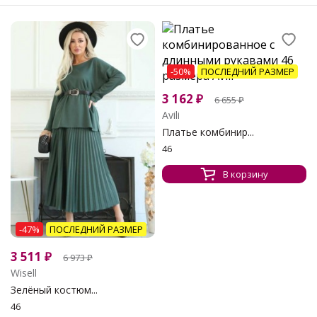
-50%
ПОСЛЕДНИЙ РАЗМЕР
3 162
₽
6 655
₽
Avili
Платье комбинир...
46
В корзину
-47%
ПОСЛЕДНИЙ РАЗМЕР
3 511
₽
6 973
₽
Wisell
Зелёный костюм...
46