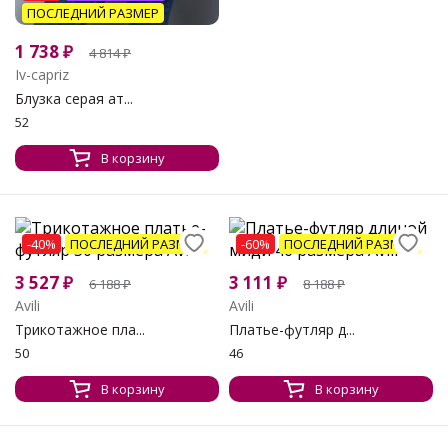
ПОСЛЕДНИЙ РАЗМЕР
1 738
₽
4 814
₽
Iv-capriz
Блузка серая ат...
52
В корзину
-40%
ПОСЛЕДНИЙ РАЗМЕР
-60%
ПОСЛЕДНИЙ РАЗМЕР
3 527
₽
3 111
₽
6 188
₽
8 188
₽
Avili
Avili
Трикотажное пла...
Платье-футляр д...
50
46
В корзину
В корзину