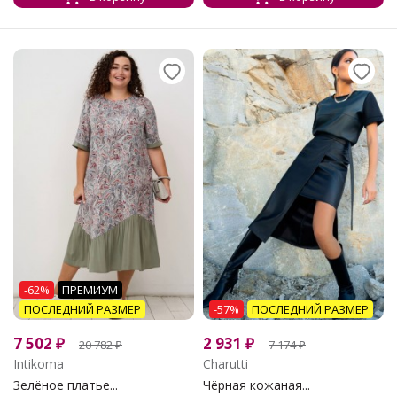
-62%
ПРЕМИУМ
ПОСЛЕДНИЙ РАЗМЕР
-57%
ПОСЛЕДНИЙ РАЗМЕР
7 502
₽
2 931
₽
20 782
₽
7 174
₽
Intikoma
Charutti
Зелёное платье...
Чёрная кожаная...