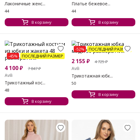
Лаконичные женс...
Платье бежевое...
44
44
В корзину
В корзину
-52%
ПОСЛЕДНИЙ РАЗМЕР
-45%
ПОСЛЕДНИЙ РАЗМЕР
2 155
₽
4 725
₽
4 100
₽
Avili
7 847
₽
Avili
Трикотажная юбк...
Трикотажный кос...
50
48
В корзину
В корзину