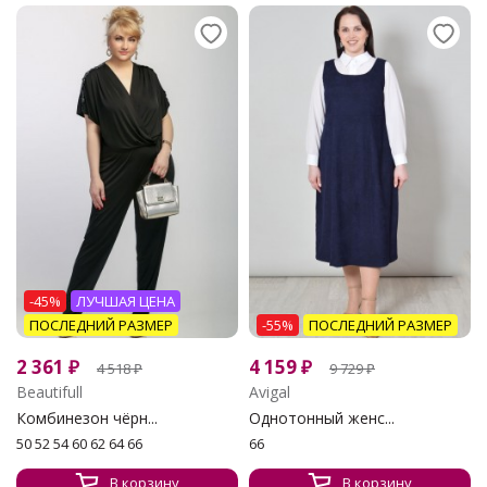
-45%
ЛУЧШАЯ ЦЕНА
ПОСЛЕДНИЙ РАЗМЕР
-55%
ПОСЛЕДНИЙ РАЗМЕР
2 361
₽
4 159
₽
4 518
₽
9 729
₽
Beautifull
Avigal
Комбинезон чёрн...
Однотонный женс...
50 52 54 60 62 64 66
66
В корзину
В корзину