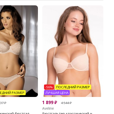
-56%
ПОСЛЕДНИЙ РАЗМЕР
ЕДНИЙ РАЗМЕР
ЛУЧШАЯ ЦЕНА
1 899
₽
137
₽
4 544
₽
Aveline
енский бюстгал...
Бюстгальтер классический н...