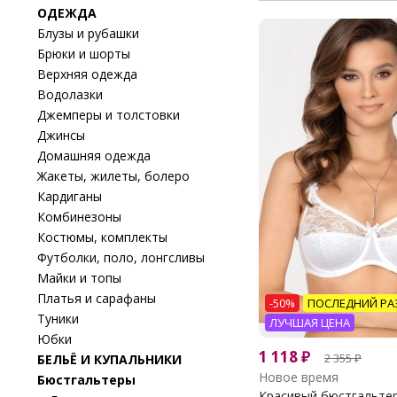
ОДЕЖДА
Блузы и рубашки
Брюки и шорты
Верхняя одежда
Водолазки
Джемперы и толстовки
Джинсы
Домашняя одежда
Жакеты, жилеты, болеро
Кардиганы
Комбинезоны
Костюмы, комплекты
Футболки, поло, лонгсливы
Майки и топы
Платья и сарафаны
-50%
ПОСЛЕДНИЙ РА
Туники
ЛУЧШАЯ ЦЕНА
Юбки
1 118
₽
2 355
₽
БЕЛЬЁ И КУПАЛЬНИКИ
Новое время
Бюстгальтеры
Красивый бюстгальтер 