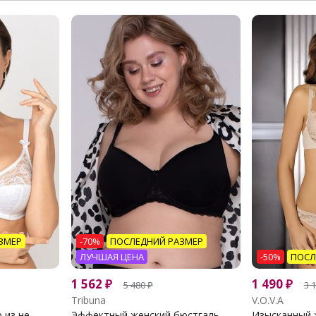
ЗМЕР
-70%
ПОСЛЕДНИЙ РАЗМЕР
ЛУЧШАЯ ЦЕНА
-50%
ПОСЛ
1 562
₽
1 490
₽
5 480
₽
3 
Tribuna
V.O.V.A
из не...
Эффектный женский бюстгаль...
Изысканный ж