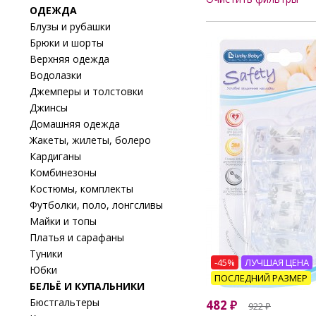
ОДЕЖДА
Блузы и рубашки
Брюки и шорты
Верхняя одежда
Водолазки
Джемперы и толстовки
Джинсы
Домашняя одежда
Жакеты, жилеты, болеро
Кардиганы
Комбинезоны
Костюмы, комплекты
Футболки, поло, лонгсливы
Майки и топы
Платья и сарафаны
Туники
-45%
ЛУЧШАЯ ЦЕНА
Юбки
ПОСЛЕДНИЙ РАЗМЕР
БЕЛЬЁ И КУПАЛЬНИКИ
Бюстгальтеры
482
₽
922
₽