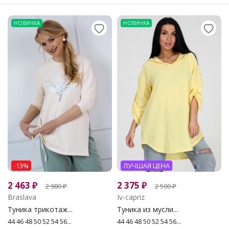
НОВИНКА
НОВИНКА
-13%
ЛУЧШАЯ ЦЕНА
2 463
₽
2 375
₽
2 980
₽
2 500
₽
Braslava
Iv-capriz
Туника трикотаж...
Туника из мусли...
44 46 48 50 52 54 56...
44 46 48 50 52 54 56...