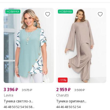
НОВИНКА
НОВИНКА
-11%
3 396
₽
2 959
₽
3 575
₽
3 500
₽
Lavira
Charutti
Туника светло-з...
Туника оригинал...
46 48 50 52 54 56 58...
44 46 48 50 52 54