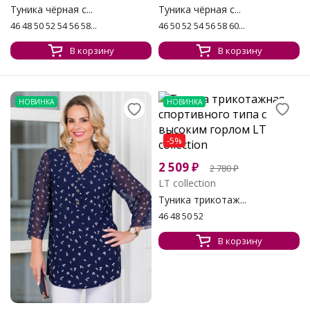
Туника чёрная с...
Туника чёрная с...
46 48 50 52 54 56 58...
46 50 52 54 56 58 60...
В корзину
В корзину
НОВИНКА
НОВИНКА
-5%
2 509
₽
2 780
₽
LT collection
Туника трикотаж...
46 48 50 52
В корзину