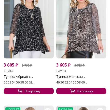
3 605
₽
3 605
₽
3 795
₽
3 795
₽
Lavira
Lavira
Туника чёрная с...
Туника женская...
50 52 54 56 58 60 62...
46 50 52 54 56 58 60...
В корзину
В корзину
НОВИНКА
НОВИНКА