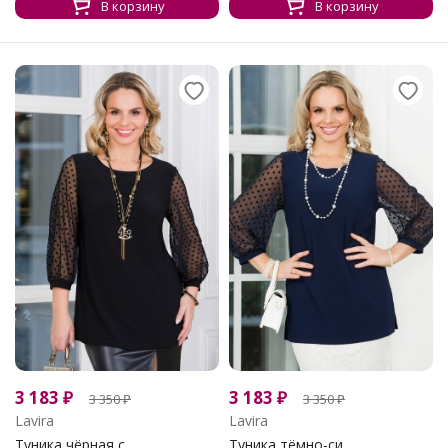
В корзину
В корзину
3 183
₽
3 183
₽
3 350
₽
3 350
₽
Lavira
Lavira
Туника чёрная с...
Туника тёмно-си...