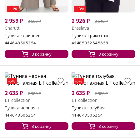
-11%
-13%
2 959
₽
2 926
₽
3 500
₽
3 540
₽
Charutti
Braslava
Туника коричнев...
Туника трикотаж...
44 46 48 50 52 54
46 48 50 52 54 56 58
В корзину
В корзину
-5%
-5%
2 635
₽
2 635
₽
2 920
₽
2 920
₽
LT collection
LT collection
Туника чёрная т...
Туника голубая...
44 46 48 50 52 54
44 46 48 50 52 54
В корзину
В корзину