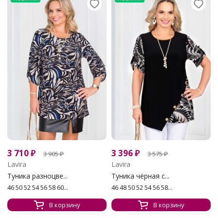
3 710
₽
3 396
₽
3 905
₽
3 575
₽
Lavira
Lavira
Туника разноцве...
Туника чёрная с...
46 50 52 54 56 58 60...
46 48 50 52 54 56 58...
В корзину
В корзину