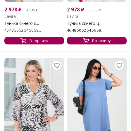
2 978
₽
2 978
₽
3 135
₽
3 135
₽
Lavira
Lavira
Туника синего ц...
Туника синего ц...
46 48 50 52 54 56 58...
46 48 50 52 54 56 58...
В корзину
В корзину