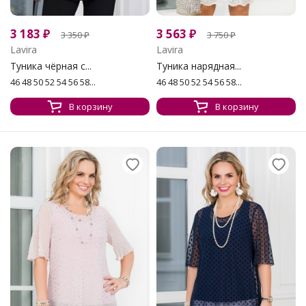
3 183
₽
3 563
₽
3 350
₽
3 750
₽
Lavira
Lavira
Туника чёрная с...
Туника нарядная...
46 48 50 52 54 56 58...
46 48 50 52 54 56 58...
В корзину
В корзину