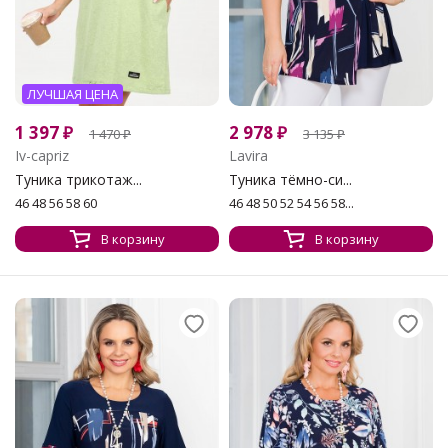
ЛУЧШАЯ ЦЕНА
1 397
₽
2 978
₽
1 470
₽
3 135
₽
Iv-capriz
Lavira
Туника трикотаж...
Туника тёмно-си...
46 48 56 58 60
46 48 50 52 54 56 58...
В корзину
В корзину