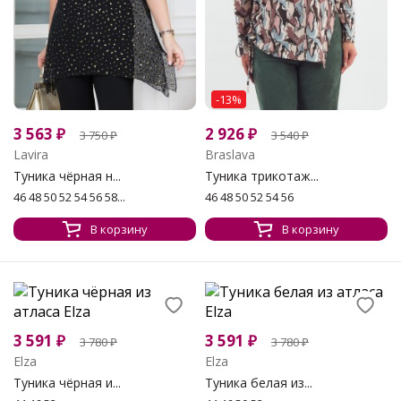
-13%
3 563
₽
2 926
₽
3 750
₽
3 540
₽
Lavira
Braslava
Туника чёрная н...
Туника трикотаж...
46 48 50 52 54 56 58...
46 48 50 52 54 56
В корзину
В корзину
3 591
₽
3 591
₽
3 780
₽
3 780
₽
Elza
Elza
Туника чёрная и...
Туника белая из...