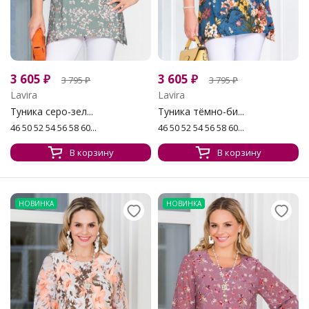
3 605
₽
3 605
₽
3 795
₽
3 795
₽
Lavira
Lavira
Туника серо-зел...
Туника тёмно-би...
46 50 52 54 56 58 60...
46 50 52 54 56 58 60...
В корзину
В корзину
НОВИНКА
НОВИНКА