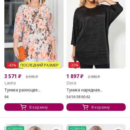
-43%
ПОСЛЕДНИЙ РАЗМЕР
-33%
3 571
₽
1 897
₽
6 595
₽
2 980
₽
Lavira
Dora
Туника разноцве...
Туника нарядная...
64
54 56 58 60 62
В корзину
В корзину
НОВИНКА
НОВИНКА