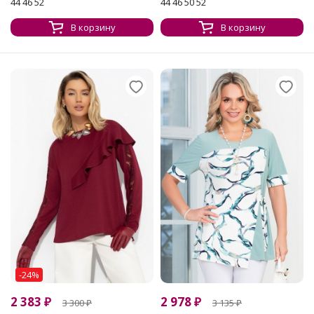
44 46 52
44 46 50 52
В корзину
В корзину
-24%
2 383
₽
2 978
₽
3 300
₽
3 135
₽