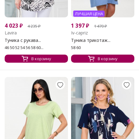
ЛУЧШАЯ ЦЕНА
4 023
₽
1 397
₽
4 235
₽
1 470
₽
Lavira
Iv-capriz
Туника с рукава...
Туника трикотаж...
46 50 52 54 56 58 60...
58 60
В корзину
В корзину