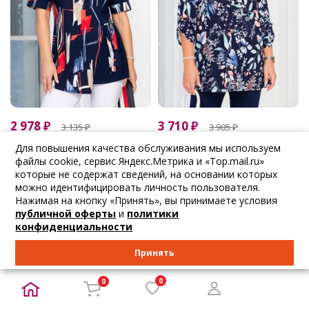
2 978
₽
3 710
₽
3 135
₽
3 905
₽
Lavira
Lavira
Для повышения качества обслуживания мы используем
Туника тёмно-си...
Туника тёмно-си...
файлы cookie, сервис Яндекс.Метрика и «Top.mail.ru»
которые не содержат сведений, на основании которых
46 48 50 52 54 56 58...
46 50 52 54 56 58 60...
можно идентифицировать личность пользователя.
В корзину
В корзину
Нажимая на кнопку «Принять», вы принимаете условия
публичной оферты
и
политики
конфиденциальности
Принять
0
0