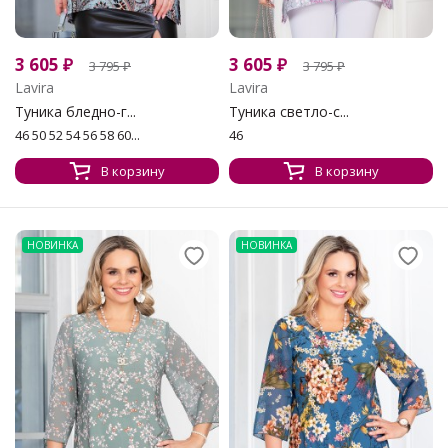
3 605
₽
3 605
₽
3 795
₽
3 795
₽
Lavira
Lavira
Туника бледно-г...
Туника светло-с...
46 50 52 54 56 58 60...
46
В корзину
В корзину
НОВИНКА
НОВИНКА