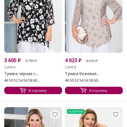
3 605
₽
4 023
₽
3 795
₽
4 235
₽
Lavira
Lavira
Туника чёрная с...
Туника бежевая...
46 50 52 54 56 58 60...
46 50 52 54 56 58 60...
В корзину
В корзину
НОВИНКА