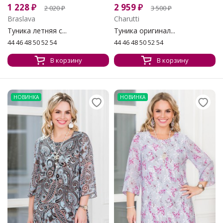
1 228
₽
2 959
₽
2 020
₽
3 500
₽
Braslava
Charutti
Туника летняя с...
Туника оригинал...
44 46 48 50 52 54
44 46 48 50 52 54
В корзину
В корзину
НОВИНКА
НОВИНКА