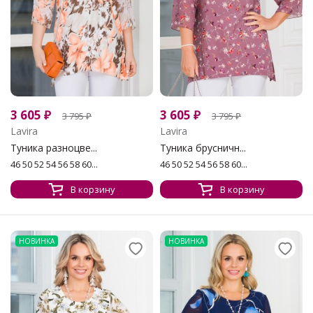
3 605
₽
3 605
₽
3 795
₽
3 795
₽
Lavira
Lavira
Туника разноцве...
Туника брусничн...
46 50 52 54 56 58 60...
46 50 52 54 56 58 60...
В корзину
В корзину
НОВИНКА
НОВИНКА