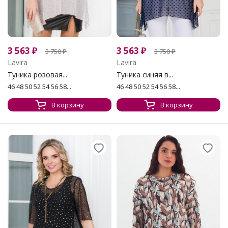
3 563
₽
3 563
₽
3 750
₽
3 750
₽
Lavira
Lavira
Туника розовая...
Туника синяя в...
46 48 50 52 54 56 58...
46 48 50 52 54 56 58...
В корзину
В корзину