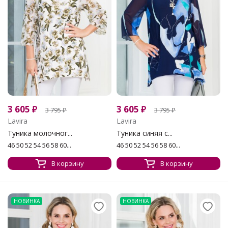
3 605
₽
3 605
₽
3 795
₽
3 795
₽
Lavira
Lavira
Туника молочног...
Туника синяя с...
46 50 52 54 56 58 60...
46 50 52 54 56 58 60...
В корзину
В корзину
НОВИНКА
НОВИНКА