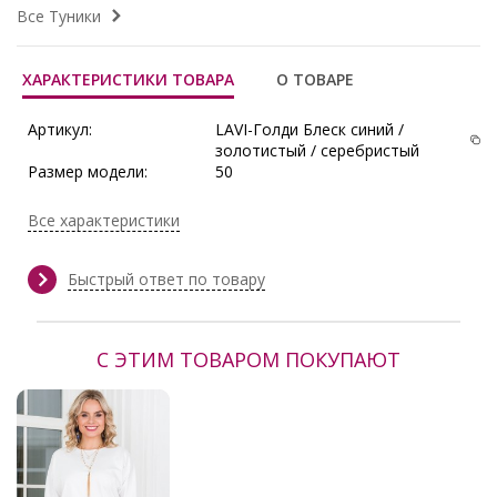
Все Туники
ХАРАКТЕРИСТИКИ ТОВАРА
О ТОВАРЕ
Артикул:
LAVI-Голди Блеск синий /
золотистый / серебристый
Размер модели:
50
Рост модели:
165 см
Состав:
Вискоза 70%, Лайкра 15%,
Все характеристики
Полиамид 15%
Тип ткани:
Стрейч-шёлк
Сезон:
Весна, Весна/Лето, Демисезон,
Быстрый ответ по товару
Зима, Осень, Осень/Зима
Производитель:
Lavira
С ЭТИМ ТОВАРОМ ПОКУПАЮТ