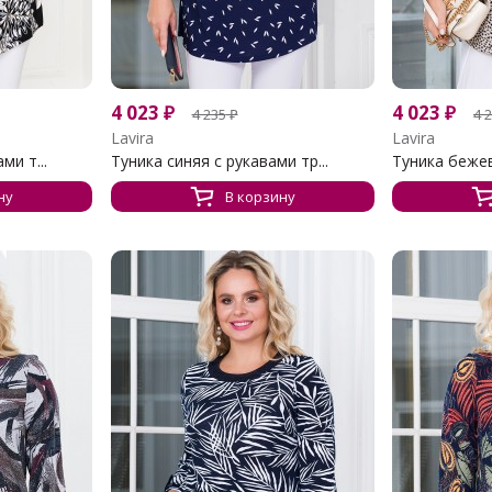
4 023
₽
4 023
₽
4 235
₽
4 
Lavira
Lavira
ми т...
Туника синяя с рукавами тр...
Туника бежев
ну
В корзину