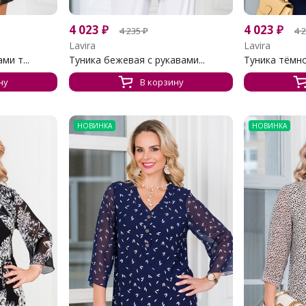
4 023
₽
4 023
₽
4 235
₽
4 
Lavira
Lavira
ми т...
Туника бежевая с рукавами...
Туника тёмно-
ну
В корзину
НОВИНКА
НОВИНКА