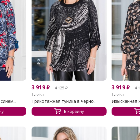
3 919
₽
3 919
₽
4 125
₽
4 
Lavira
Lavira
синем...
Трикотажная туника в чёрно...
Изысканная 
ну
В корзину