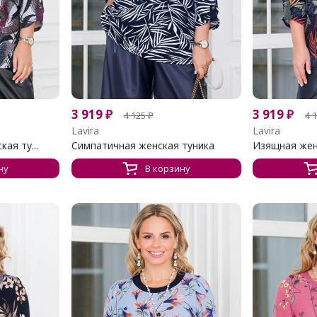
3 919
₽
3 919
₽
4 125
₽
4 
Lavira
Lavira
ая ту...
Симпатичная женская туника
Изящная жен
ну
В корзину