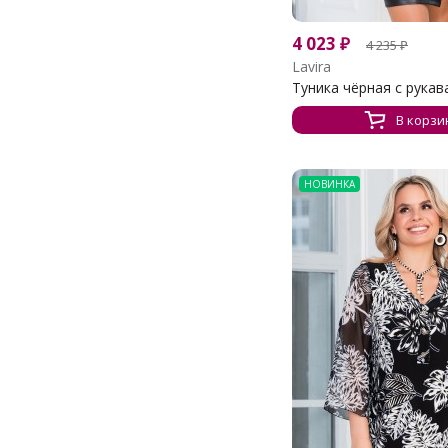
4 023
₽
4 235
₽
Lavira
Туника чёрная с рукава
В корзи
НОВИНКА