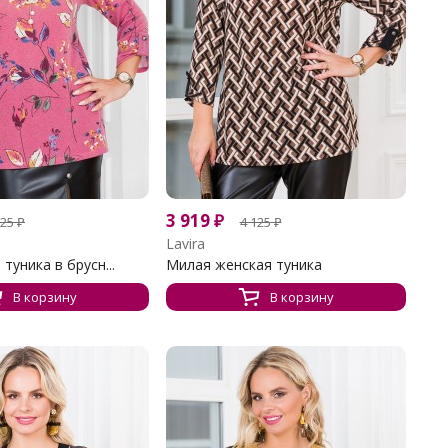
3 919
₽
125
₽
4 125
₽
Lavira
туника в брусн...
Милая женская туника
В корзину
В корзину