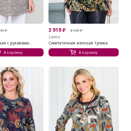
3 919
₽
235
₽
4 125
₽
Lavira
ая с рукавами...
Симпатичная женская туника
В корзину
В корзину