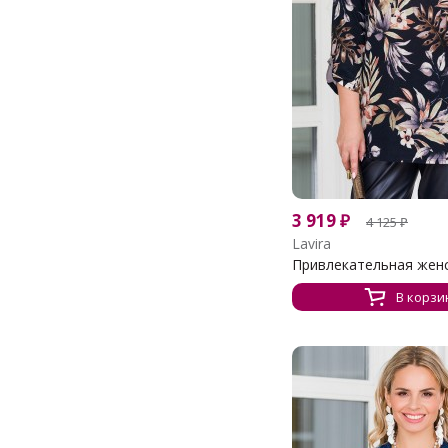
3 919
₽
4 125
₽
Lavira
Привлекательная женск
В корзи