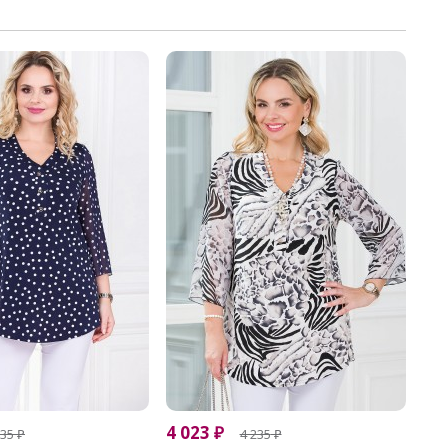
4 023
₽
235
₽
4 235
₽