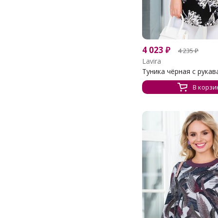
4 023
₽
4 235
₽
Lavira
Туника чёрная с рукава
В корзи