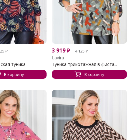
3 919
₽
125
₽
4 125
₽
Lavira
ская туника
Туника трикотажная в фиста...
В корзину
В корзину