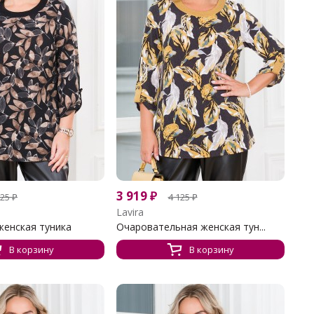
3 919
₽
125
₽
4 125
₽
Lavira
женская туника
Очаровательная женская тун...
В корзину
В корзину