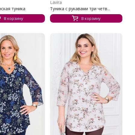
Lavira
нская туника
Туника с рукавами три четв...
В корзину
В корзину