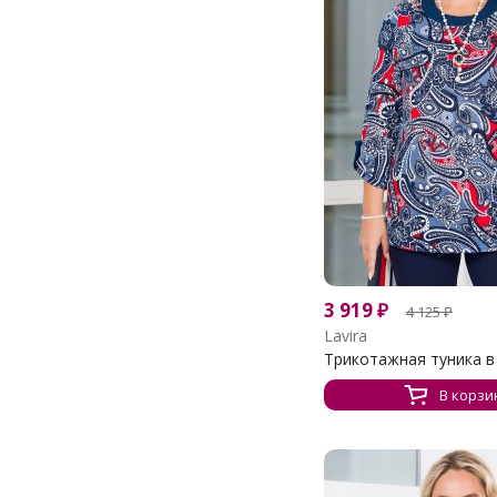
3 919
₽
4 125
₽
Lavira
Трикотажная туника в 
В корзи