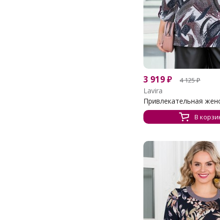
3 919
₽
4 125
₽
Lavira
Привлекательная женск
В корзи