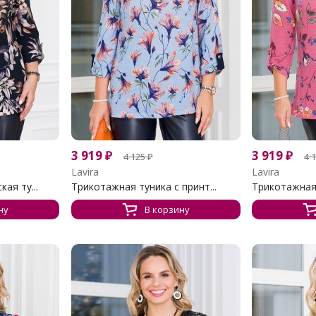
3 919
₽
3 919
₽
4 125
₽
4 
Lavira
Lavira
ая ту...
Трикотажная туника с принт...
Трикотажная 
ну
В корзину