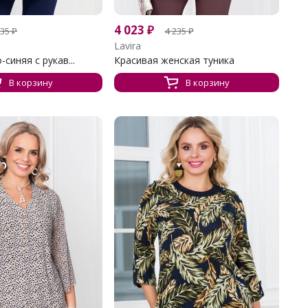
4 023
₽
235
₽
4 235
₽
Lavira
синяя с рукав...
Красивая женская туника
В корзину
В корзину