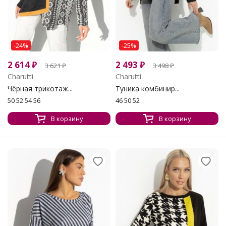
-24%
-25%
2 614
₽
2 493
₽
3 621
₽
3 498
₽
Charutti
Charutti
Чёрная трикотаж...
Туника комбинир...
50 52 54 56
46 50 52
В корзину
В корзину