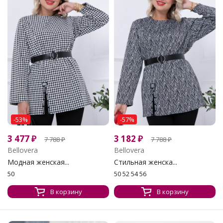
-53%
-57%
3 477
₽
3 182
₽
7 788
₽
7 788
₽
Bellovera
Bellovera
Модная женская...
Стильная женска...
50
50 52 54 56
В корзину
В корзину