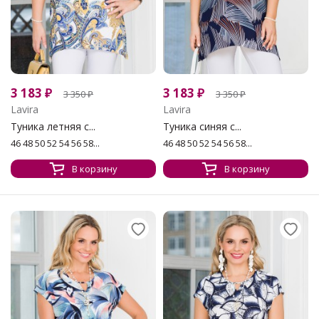
3 183
₽
3 183
₽
3 350
₽
3 350
₽
Lavira
Lavira
Туника летняя с...
Туника синяя с...
46 48 50 52 54 56 58...
46 48 50 52 54 56 58...
В корзину
В корзину