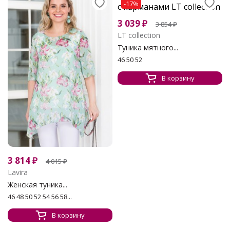
-17%
3 039
₽
3 854
₽
LT collection
Туника мятного...
46 50 52
В корзину
3 814
₽
4 015
₽
Lavira
Женская туника...
46 48 50 52 54 56 58...
В корзину