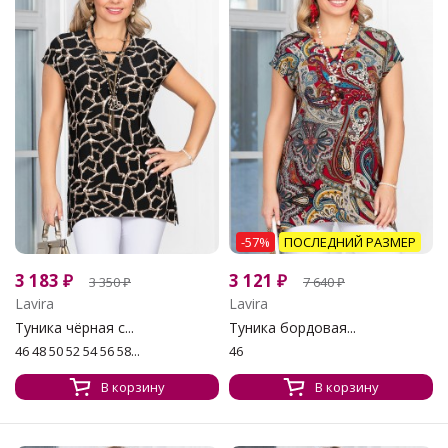
-57%
ПОСЛЕДНИЙ РАЗМЕР
3 183
₽
3 121
₽
3 350
₽
7 640
₽
Lavira
Lavira
Туника чёрная с...
Туника бордовая...
46 48 50 52 54 56 58...
46
В корзину
В корзину