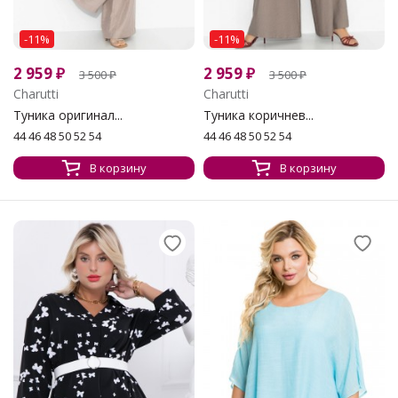
-11%
-11%
2 959
₽
2 959
₽
3 500
₽
3 500
₽
Charutti
Charutti
Туника оригинал...
Туника коричнев...
44 46 48 50 52 54
44 46 48 50 52 54
В корзину
В корзину