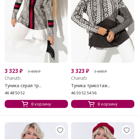
3 323
₽
3 323
₽
3 498
₽
3 498
₽
Charutti
Charutti
Туника серая тр...
Туника трикотаж...
46 48 50 52
46 50 52 54 56
В корзину
В корзину