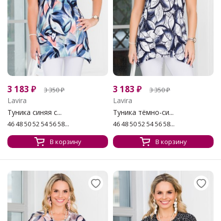
3 183
₽
3 183
₽
3 350
₽
3 350
₽
Lavira
Lavira
Туника синяя с...
Туника тёмно-си...
46 48 50 52 54 56 58...
46 48 50 52 54 56 58...
В корзину
В корзину