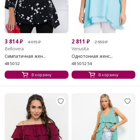
3 814
₽
2 811
₽
4 015
₽
2 959
₽
Bellovera
Venusita
Симпатичная жен...
Однотонная женс...
48 50 52
48 50 52 54
В корзину
В корзину