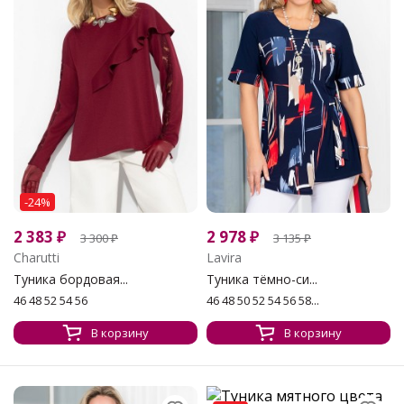
-24%
2 383
₽
2 978
₽
3 300
₽
3 135
₽
Charutti
Lavira
Туника бордовая...
Туника тёмно-си...
46 48 52 54 56
46 48 50 52 54 56 58...
В корзину
В корзину