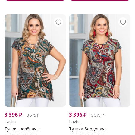
3 396
₽
3 396
₽
3 575
₽
3 575
₽
Lavira
Lavira
Туника зелёная...
Туника бордовая...