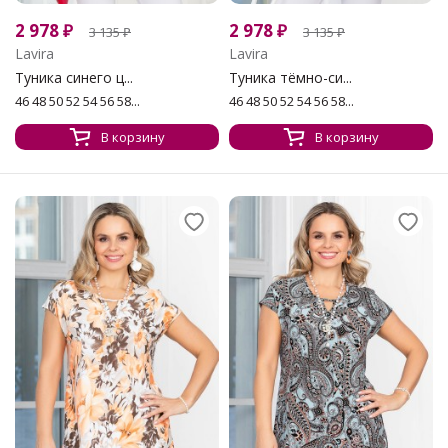
2 978
₽
2 978
₽
3 135
₽
3 135
₽
Lavira
Lavira
Туника синего ц...
Туника тёмно-си...
46 48 50 52 54 56 58...
46 48 50 52 54 56 58...
В корзину
В корзину