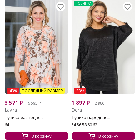
НОВИНКА
-43%
ПОСЛЕДНИЙ РАЗМЕР
-33%
3 571
₽
1 897
₽
6 595
₽
2 980
₽
Lavira
Dora
Туника разноцве...
Туника нарядная...
64
54 56 58 60 62
В корзину
В корзину