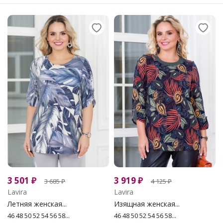
3 501
₽
3 919
₽
3 685
₽
4 125
₽
Lavira
Lavira
Летняя женская...
Изящная женская...
46 48 50 52 54 56 58...
46 48 50 52 54 56 58...