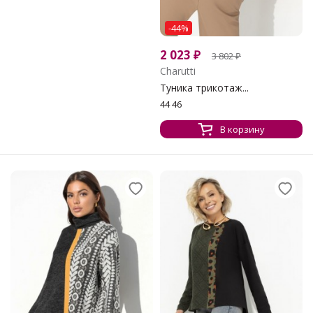
-44%
2 023
₽
3 802
₽
Charutti
Туника трикотаж...
44 46
В корзину