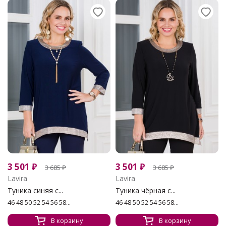
3 501
₽
3 501
₽
3 685
₽
3 685
₽
Lavira
Lavira
Туника синяя с...
Туника чёрная с...
46 48 50 52 54 56 58...
46 48 50 52 54 56 58...
В корзину
В корзину