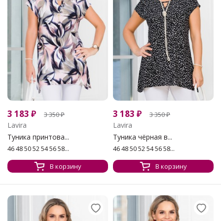
3 183
₽
3 183
₽
3 350
₽
3 350
₽
Lavira
Lavira
Туника принтова...
Туника чёрная в...
46 48 50 52 54 56 58...
46 48 50 52 54 56 58...
В корзину
В корзину