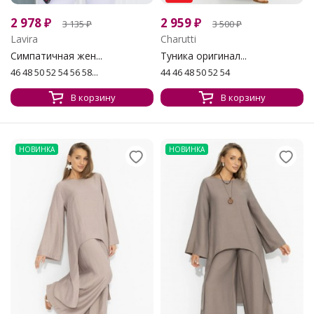
2 978
₽
2 959
₽
3 135
₽
3 500
₽
Lavira
Charutti
Симпатичная жен...
Туника оригинал...
46 48 50 52 54 56 58...
44 46 48 50 52 54
В корзину
В корзину
НОВИНКА
НОВИНКА