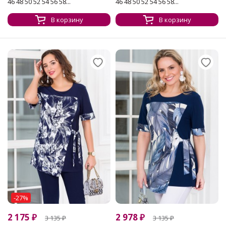
46 48 50 52 54 56 58...
46 48 50 52 54 56 58...
В корзину
В корзину
-27%
2 175
₽
2 978
₽
3 135
₽
3 135
₽