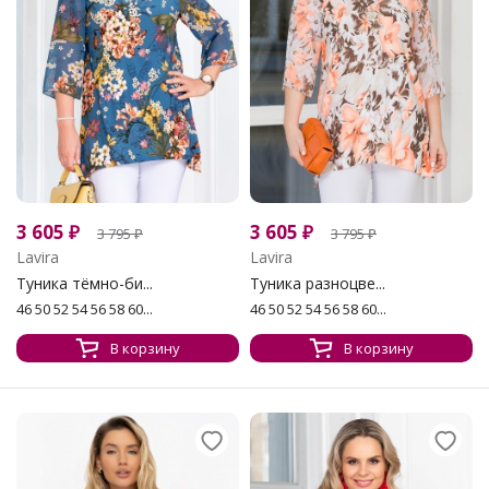
3 605
₽
3 605
₽
3 795
₽
3 795
₽
Lavira
Lavira
Туника тёмно-би...
Туника разноцве...
46 50 52 54 56 58 60...
46 50 52 54 56 58 60...
В корзину
В корзину