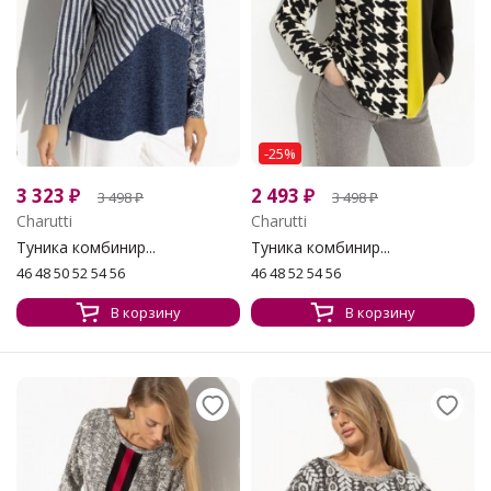
-25%
3 323
₽
2 493
₽
3 498
₽
3 498
₽
Charutti
Charutti
Туника комбинир...
Туника комбинир...
46 48 50 52 54 56
46 48 52 54 56
В корзину
В корзину