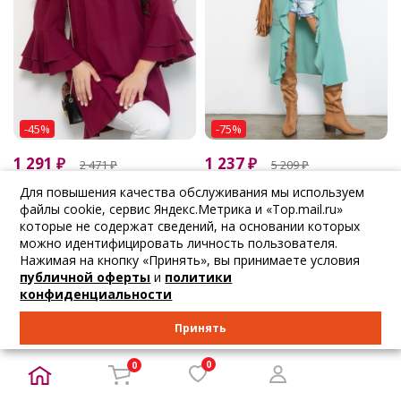
-45%
-75%
1 291
₽
1 237
₽
2 471
₽
5 209
₽
Elza
Elza
Для повышения качества обслуживания мы используем
Туника бордовая...
Туника мятного...
файлы cookie, сервис Яндекс.Метрика и «Top.mail.ru»
которые не содержат сведений, на основании которых
44 46 48 50
52
можно идентифицировать личность пользователя.
В корзину
В корзину
Нажимая на кнопку «Принять», вы принимаете условия
публичной оферты
и
политики
конфиденциальности
НОВИНКА
НОВИНКА
Принять
0
0