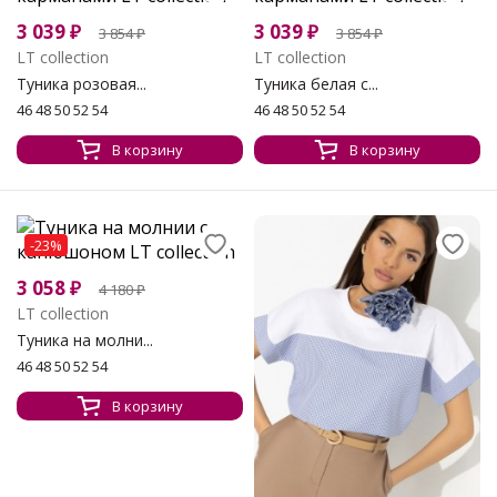
3 039
₽
3 039
₽
3 854
₽
3 854
₽
LT collection
LT collection
Туника розовая...
Туника белая с...
46 48 50 52 54
46 48 50 52 54
В корзину
В корзину
-23%
3 058
₽
4 180
₽
LT collection
Туника на молни...
46 48 50 52 54
В корзину