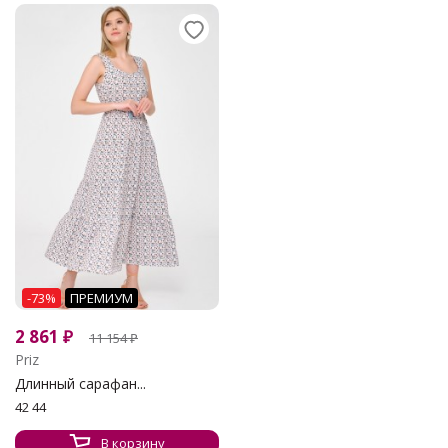
-73%
ПРЕМИУМ
2 861
₽
11 154
₽
Priz
Длинный сарафан...
42 44
В корзину