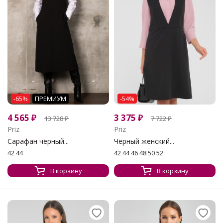
-65%
ПРЕМИУМ
-54%
4 565
₽
3 375
₽
13 728
₽
7 722
₽
Priz
Priz
Сарафан чёрный...
Чёрный женский...
42 44
42 44 46 48 50 52
В корзину
В корзину