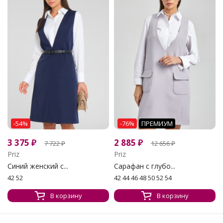
-54%
-76%
ПРЕМИУМ
3 375
₽
2 885
₽
7 722
₽
12 656
₽
Priz
Priz
Синий женский с...
Сарафан с глубо...
42 52
42 44 46 48 50 52 54
В корзину
В корзину