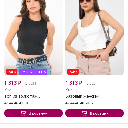
-54%
ЛУЧШАЯ ЦЕНА
-54%
1 313
₽
1 313
₽
3 003
₽
3 003
₽
Priz
Priz
Топ из трикотаж...
Базовый женский...
42 44 46 48 50
42 44 46 48 50 52
В корзину
В корзину