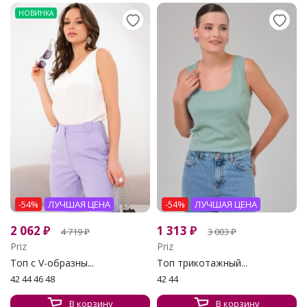
НОВИНКА
-54%
ЛУЧШАЯ ЦЕНА
-54%
ЛУЧШАЯ ЦЕНА
2 062
₽
1 313
₽
4 719
₽
3 003
₽
Priz
Priz
Топ с V-образны...
Топ трикотажный...
42 44 46 48
42 44
В корзину
В корзину