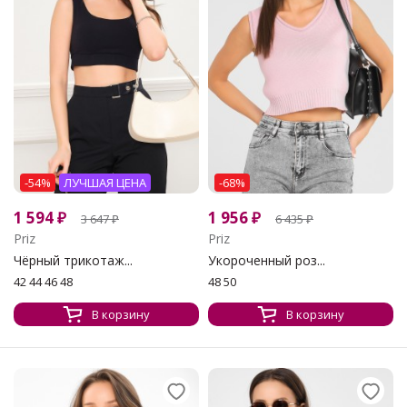
-54%
ЛУЧШАЯ ЦЕНА
-68%
1 594
₽
1 956
₽
3 647
₽
6 435
₽
Priz
Priz
Чёрный трикотаж...
Укороченный роз...
42 44 46 48
48 50
В корзину
В корзину