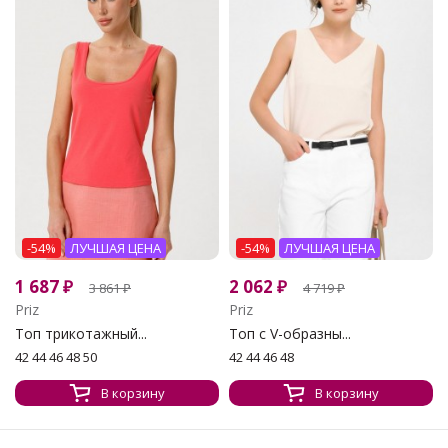
-54%
ЛУЧШАЯ ЦЕНА
-54%
ЛУЧШАЯ ЦЕНА
1 687
₽
2 062
₽
3 861
₽
4 719
₽
Priz
Priz
Топ трикотажный...
Топ с V-образны...
42 44 46 48 50
42 44 46 48
В корзину
В корзину