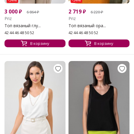
-54%
-54%
3 000
₽
2 719
₽
6 864
₽
6 220
₽
Priz
Priz
Топ вязаный глу...
Топ вязаный ора...
42 44 46 48 50 52
42 44 46 48 50 52
В корзину
В корзину