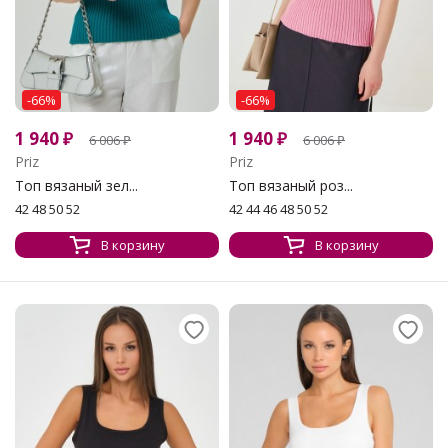
-66%
-66%
1 940
₽
1 940
₽
6 006
₽
6 006
₽
Priz
Priz
Топ вязаный зел...
Топ вязаный роз...
42 48 50 52
42 44 46 48 50 52
В корзину
В корзину