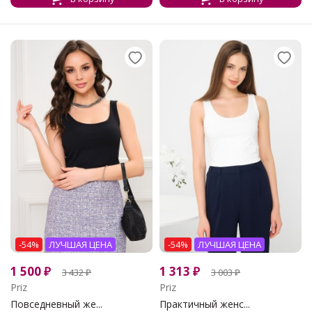
-54%
ЛУЧШАЯ ЦЕНА
-54%
ЛУЧШАЯ ЦЕНА
1 500
₽
1 313
₽
3 432
₽
3 003
₽
Priz
Priz
Повседневный же...
Практичный женс...