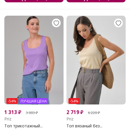
-54%
ЛУЧШАЯ ЦЕНА
-54%
1 313
₽
2 719
₽
3 003
₽
6 220
₽
Priz
Priz
Топ трикотажный...
Топ вязаный без...