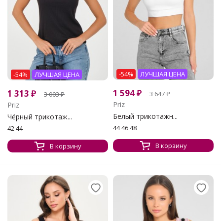
-54%
ЛУЧШАЯ ЦЕНА
-54%
ЛУЧШАЯ ЦЕНА
1 594
₽
1 313
₽
3 647
₽
3 003
₽
Priz
Priz
Белый трикотажн...
Чёрный трикотаж...
44 46 48
42 44
В корзину
В корзину