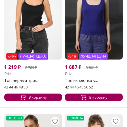
-54%
ЛУЧШАЯ ЦЕНА
-54%
ЛУЧШАЯ ЦЕНА
1 219
₽
1 687
₽
2 789
₽
3 861
₽
Priz
Priz
Топ чёрный трик...
Топ из хлопка у...
42 44 46 48 50
42 44 46 48 50 52
В корзину
В корзину
НОВИНКА
НОВИНКА