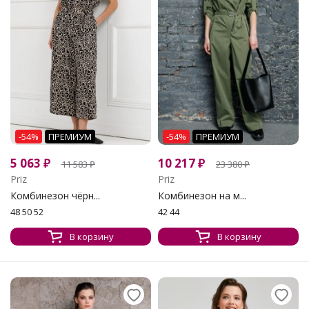
-54%
ПРЕМИУМ
-54%
ПРЕМИУМ
5 063
₽
10 217
₽
11 583
₽
23 380
₽
Priz
Priz
Комбинезон чёрн...
Комбинезон на м...
48 50 52
42 44
В корзину
В корзину