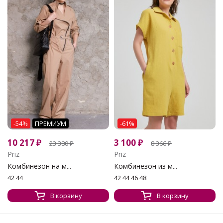
-54%
ПРЕМИУМ
-61%
10 217
₽
3 100
₽
23 380
₽
8 366
₽
Priz
Priz
Комбинезон на м...
Комбинезон из м...
42 44
42 44 46 48
В корзину
В корзину