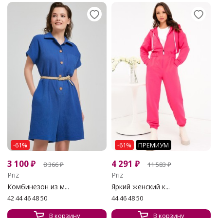
-61%
-61%
ПРЕМИУМ
3 100
₽
4 291
₽
8 366
₽
11 583
₽
Priz
Priz
Комбинезон из м...
Яркий женский к...
42 44 46 48 50
44 46 48 50
В корзину
В корзину