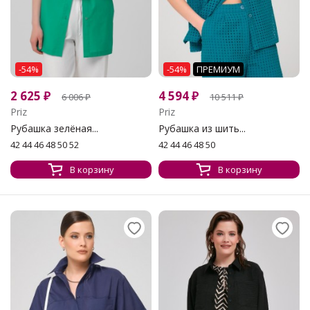
-54%
-54%
ПРЕМИУМ
2 625
₽
4 594
₽
6 006
₽
10 511
₽
Priz
Priz
Рубашка зелёная...
Рубашка из шить...
42 44 46 48 50 52
42 44 46 48 50
В корзину
В корзину