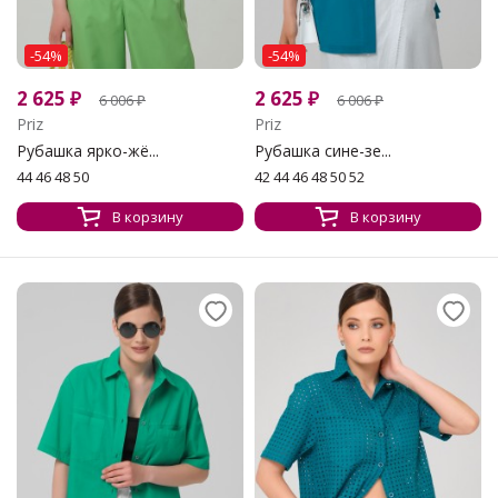
-54%
-54%
2 625
₽
2 625
₽
6 006
₽
6 006
₽
Priz
Priz
Рубашка ярко-жё...
Рубашка сине-зе...
44 46 48 50
42 44 46 48 50 52
В корзину
В корзину