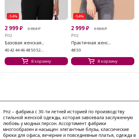
-54%
-54%
2 999
₽
2 999
₽
6 864
₽
6 864
₽
Priz
Priz
Базовая женская...
Практичная женс...
40 42 44 46 48 50 52...
48 50
В корзину
В корзину
Priz – фабрика с 30-ти летней историей по производству
стильной женской одежды, которая завоевала заслуженную
любовь у модных персон. Ассортимент фабрики
многообразен и насыщен: элегантные блузы, классические
брюки для офиса, вечерние и повседневные платья, одежда в