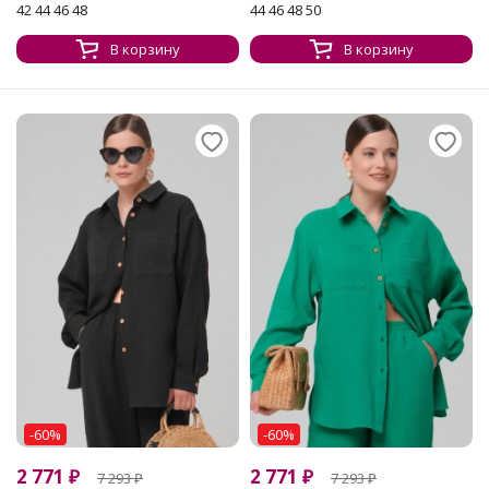
42 44 46 48
44 46 48 50
В корзину
В корзину
-60%
-60%
2 771
₽
2 771
₽
7 293
₽
7 293
₽