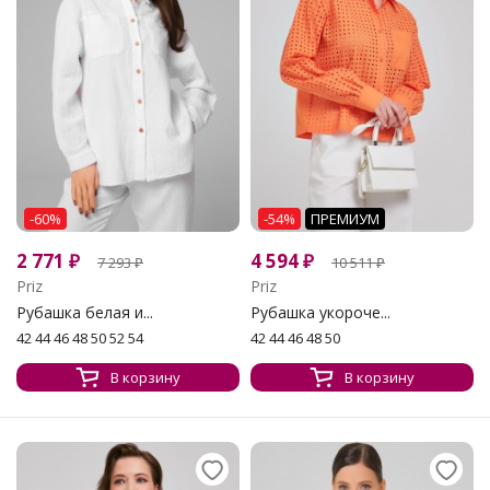
-60%
-54%
ПРЕМИУМ
2 771
₽
4 594
₽
7 293
₽
10 511
₽
Priz
Priz
Рубашка белая и...
Рубашка укороче...
42 44 46 48 50 52 54
42 44 46 48 50
В корзину
В корзину