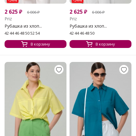
-54%
-54%
2 625
₽
2 625
₽
6 006
₽
6 006
₽
Priz
Priz
Рубашка из хлоп...
Рубашка из хлоп...
42 44 46 48 50 52 54
42 44 46 48 50
В корзину
В корзину