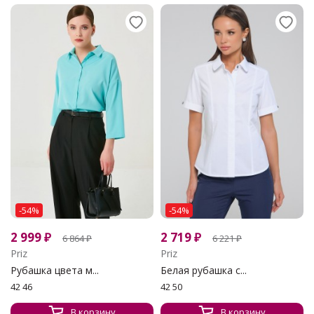
-54%
-54%
2 999
₽
2 719
₽
6 864
₽
6 221
₽
Priz
Priz
Рубашка цвета м...
Белая рубашка с...
42 46
42 50
В корзину
В корзину