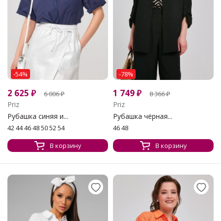
-54%
-78%
2 625
₽
1 749
₽
6 006
₽
8 366
₽
Priz
Priz
Рубашка синяя и...
Рубашка чёрная...
42 44 46 48 50 52 54
46 48
В корзину
В корзину