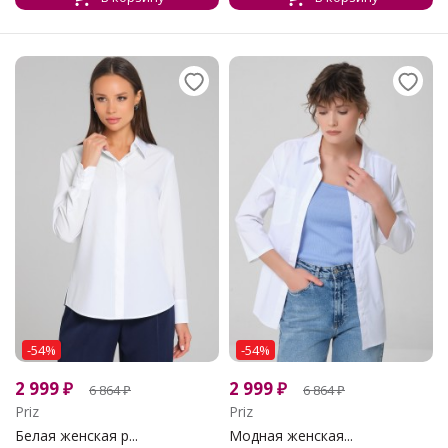
-54%
-54%
2 999
₽
2 999
₽
6 864
₽
6 864
₽
Priz
Priz
Белая женская р...
Модная женская...