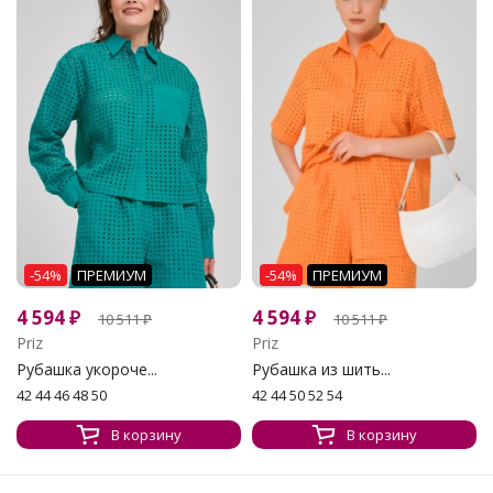
-54%
ПРЕМИУМ
-54%
ПРЕМИУМ
4 594
₽
4 594
₽
10 511
₽
10 511
₽
Priz
Priz
Рубашка укороче...
Рубашка из шить...
42 44 46 48 50
42 44 50 52 54
В корзину
В корзину