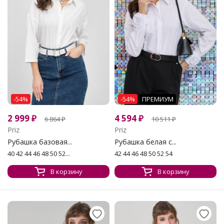
-54%
-54%
ПРЕМИУМ
2 999
₽
4 594
₽
6 864
₽
10 511
₽
Priz
Priz
Рубашка базовая...
Рубашка белая с...
40 42 44 46 48 50 52...
42 44 46 48 50 52 54
В корзину
В корзину