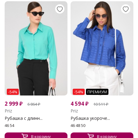
-54%
-54%
ПРЕМИУМ
2 999
₽
4 594
₽
6 864
₽
10 511
₽
Priz
Priz
Рубашка с длинн...
Рубашка укороче...
46 54
46 48 50
В корзину
В корзину