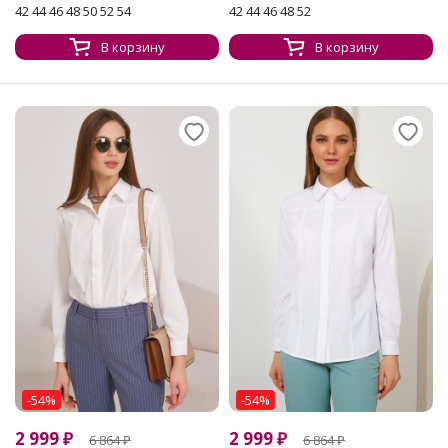
42 44 46 48 50 52 54
42 44 46 48 52
В корзину
В корзину
-54%
-54%
2 999
₽
2 999
₽
6 864
₽
6 864
₽