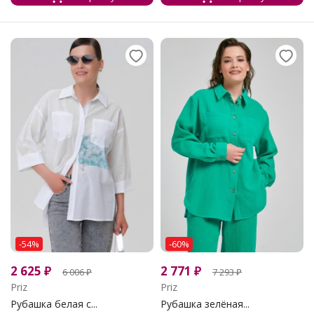
-54%
-60%
2 625
₽
2 771
₽
6 006
₽
7 293
₽
Priz
Priz
Рубашка белая с...
Рубашка зелёная...