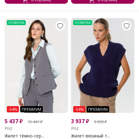
НОВИНКА
НОВИНКА
-54%
ПРЕМИУМ
-54%
ПРЕМИУМ
5 437
₽
3 937
₽
12 441
₽
9 009
₽
Priz
Priz
Жилет тёмно-сер...
Жилет вязаный т...