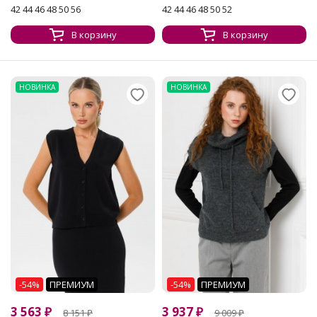
42 44 46 48 50 56
42 44 46 48 50 52
В корзину
В корзину
НОВИНКА
НОВИНКА
-54%
ПРЕМИУМ
-54%
ПРЕМИУМ
3 563
₽
3 937
₽
8 151
₽
9 009
₽