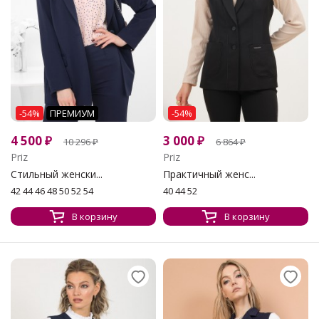
-54%
ПРЕМИУМ
-54%
4 500
₽
3 000
₽
10 296
₽
6 864
₽
Priz
Priz
Стильный женски...
Практичный женс...
42 44 46 48 50 52 54
40 44 52
В корзину
В корзину