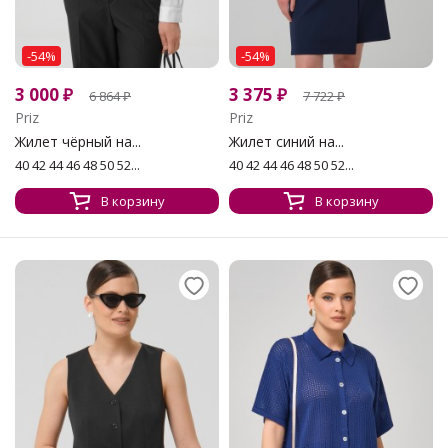
-54%
-54%
3 000
₽
3 375
₽
6 864
₽
7 722
₽
Priz
Priz
Жилет чёрный на...
Жилет синий на...
40 42 44 46 48 50 52...
40 42 44 46 48 50 52...
В корзину
В корзину