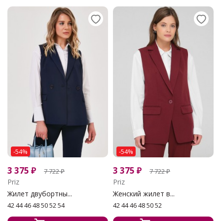
-54%
-54%
3 375
₽
3 375
₽
7 722
₽
7 722
₽
Priz
Priz
Жилет двубортны...
Женский жилет в...
42 44 46 48 50 52 54
42 44 46 48 50 52