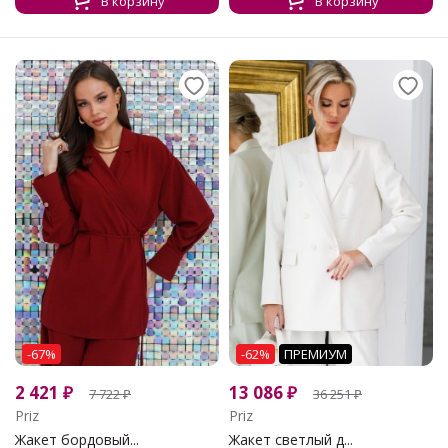
В корзину
В корзину
-67%
-62%
ПРЕМИУМ
2 421
₽
13 086
₽
7 722
₽
36 251
₽
Priz
Priz
Жакет бордовый...
Жакет светлый д...