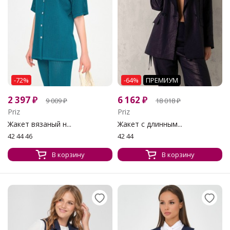
-72%
-64%
ПРЕМИУМ
2 397
₽
6 162
₽
9 009
₽
18 018
₽
Priz
Priz
Жакет вязаный н...
Жакет с длинным...
42 44 46
42 44
В корзину
В корзину