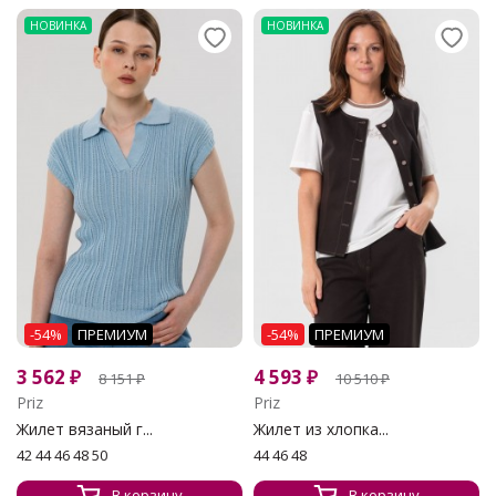
НОВИНКА
НОВИНКА
-54%
ПРЕМИУМ
-54%
ПРЕМИУМ
3 562
₽
4 593
₽
8 151
₽
10 510
₽
Priz
Priz
Жилет вязаный г...
Жилет из хлопка...
42 44 46 48 50
44 46 48
В корзину
В корзину