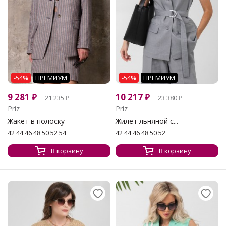
-54%
ПРЕМИУМ
-54%
ПРЕМИУМ
9 281
₽
10 217
₽
21 235
₽
23 380
₽
Priz
Priz
Жакет в полоску
Жилет льняной с...
42 44 46 48 50 52 54
42 44 46 48 50 52
В корзину
В корзину