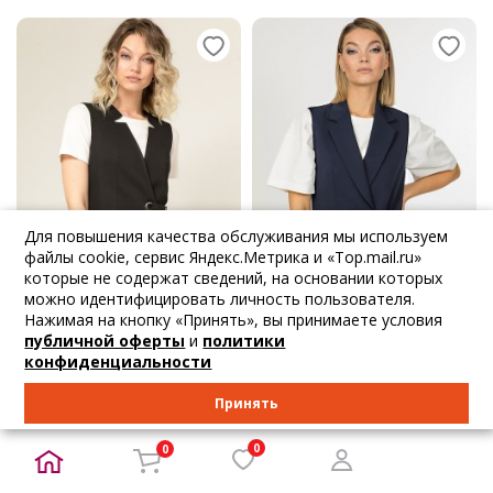
Для повышения качества обслуживания мы используем
файлы cookie, сервис Яндекс.Метрика и «Top.mail.ru»
которые не содержат сведений, на основании которых
можно идентифицировать личность пользователя.
Нажимая на кнопку «Принять», вы принимаете условия
публичной оферты
и
политики
-54%
-54%
конфиденциальности
3 375
₽
3 375
₽
7 722
₽
7 722
₽
Принять
Priz
Priz
Модный жилет в...
Оригинальный оф...
0
0
40 42 44 46 48 50 52...
40 42 44 46 48 50 52...