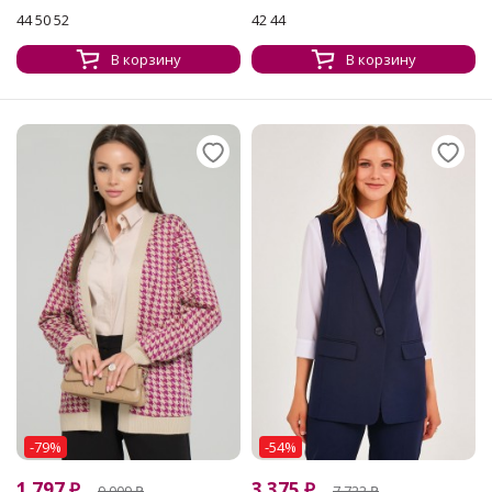
44 50 52
42 44
В корзину
В корзину
-79%
-54%
1 797
₽
3 375
₽
9 009
₽
7 722
₽