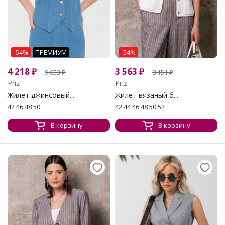
-54%
ПРЕМИУМ
-54%
4 218
₽
3 563
₽
9 653
₽
8 151
₽
Priz
Priz
Жилет джинсовый...
Жилет вязаный б...
42 46 48 50
42 44 46 48 50 52
В корзину
В корзину