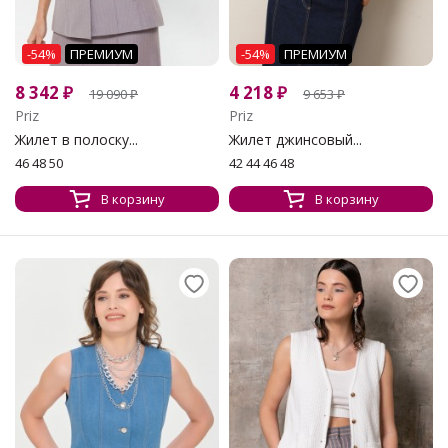
-54%
ПРЕМИУМ
-54%
ПРЕМИУМ
8 342
₽
4 218
₽
19 090
₽
9 653
₽
Priz
Priz
Жилет в полоску...
Жилет джинсовый...
46 48 50
42 44 46 48
В корзину
В корзину