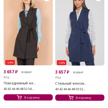
-54%
-54%
3 657
₽
3 657
₽
8 366
₽
8 366
₽
Priz
Priz
Повседневный же...
Стильный женски...
40 42 44 46 48 52 54...
40 42 44 46 48 50 52...
В корзину
В корзину