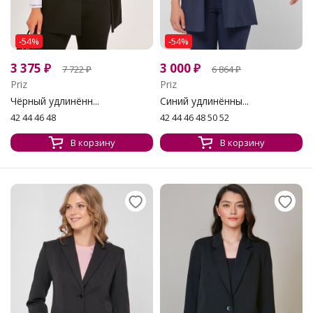
-54%
-54%
3 375
₽
3 000
₽
7 722
₽
6 864
₽
Priz
Priz
Чёрный удлинённ...
Синий удлинённы...
42 44 46 48
42 44 46 48 50 52
В корзину
В корзину