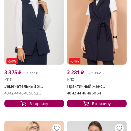
-54%
-54%
3 375
₽
3 281
₽
7 722
₽
7 508
₽
Priz
Priz
Замечательный ж...
Практичный женс...
40 42 44 46 48 50 52...
40 42 44 46 48 50 54
В корзину
В корзину