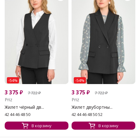
-54%
-54%
3 375
₽
3 375
₽
7 722
₽
7 722
₽
Priz
Priz
Жилет чёрный дв...
Жилет двубортны...
42 44 46 48 50
42 44 46 48 50 52
В корзину
В корзину