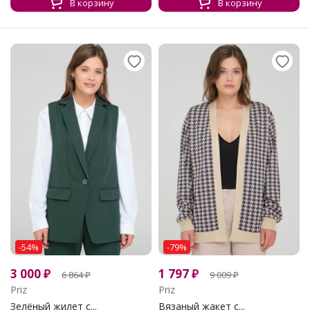
В корзину
В корзину
-54%
-79%
3 000
₽
1 797
₽
6 864
₽
9 009
₽
Priz
Priz
Зелёный жилет с...
Вязаный жакет с...