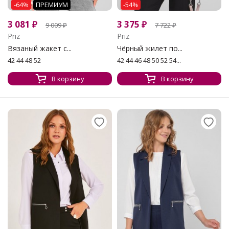
-64%
ПРЕМИУМ
-54%
3 081
₽
3 375
₽
9 009
₽
7 722
₽
Priz
Priz
Вязаный жакет с...
Чёрный жилет по...
42 44 48 52
42 44 46 48 50 52 54...
В корзину
В корзину