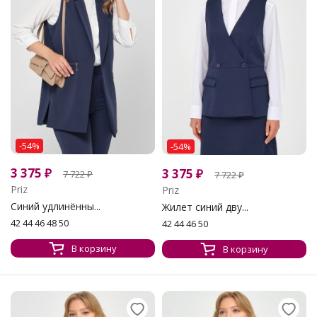
-54%
-54%
3 375
₽
3 375
₽
7 722
₽
7 722
₽
Priz
Priz
Синий удлинённы...
Жилет синий дву...
42 44 46 48 50
42 44 46 50
В корзину
В корзину