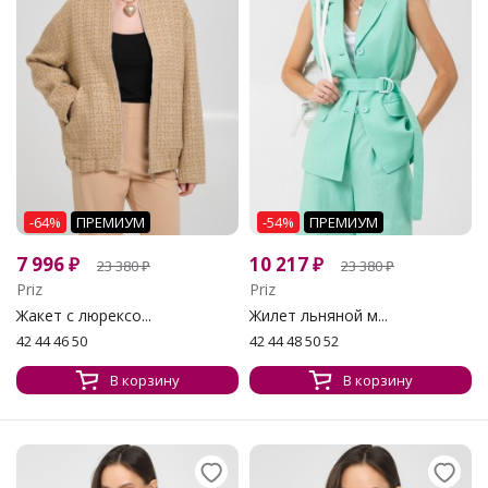
-64%
ПРЕМИУМ
-54%
ПРЕМИУМ
7 996
₽
10 217
₽
23 380
₽
23 380
₽
Priz
Priz
Жакет с люрексо...
Жилет льняной м...
42 44 46 50
42 44 48 50 52
В корзину
В корзину