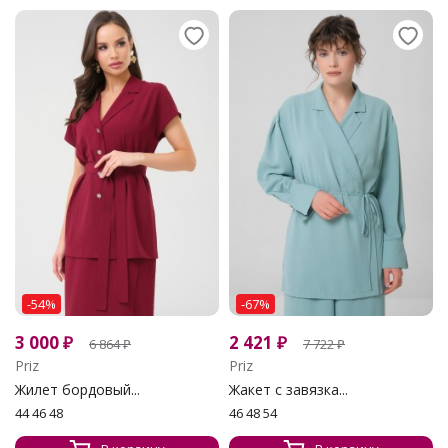
-54%
-67%
3 000
₽
2 421
₽
6 864
₽
7 722
₽
Priz
Priz
Жилет бордовый...
Жакет с завязка...
44 46 48
46 48 54