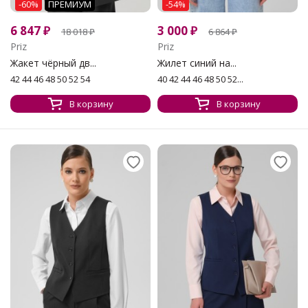
-60%
ПРЕМИУМ
-54%
6 847
₽
3 000
₽
18 018
₽
6 864
₽
Priz
Priz
Жакет чёрный дв...
Жилет синий на...
42 44 46 48 50 52 54
40 42 44 46 48 50 52...
В корзину
В корзину