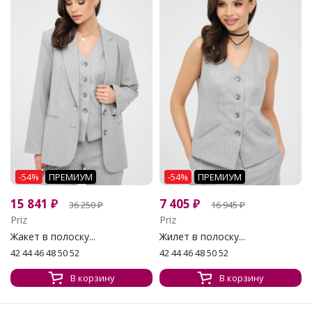
-54%
ПРЕМИУМ
-54%
ПРЕМИУМ
15 841
₽
7 405
₽
36 250
₽
16 945
₽
Priz
Priz
Жакет в полоску...
Жилет в полоску...
42 44 46 48 50 52
42 44 46 48 50 52
В корзину
В корзину