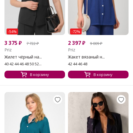
-54%
-72%
3 375
₽
2 397
₽
7 722
₽
9 009
₽
Priz
Priz
Жилет чёрный на...
Жакет вязаный н...
40 42 44 46 48 50 52...
42 44 46 48
В корзину
В корзину