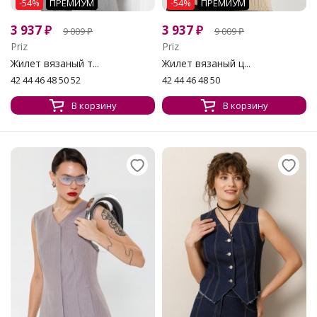
-54%
ПРЕМИУМ
-54%
ПРЕМИУМ
3 937
₽
3 937
₽
9 009
₽
9 009
₽
Priz
Priz
Жилет вязаный т...
Жилет вязаный ц...
42 44 46 48 50 52
42 44 46 48 50
В корзину
В корзину