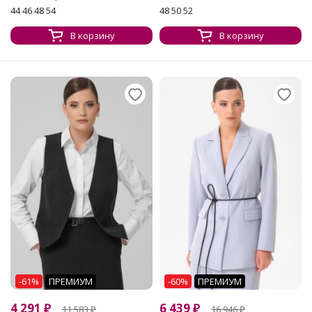
44 46 48 54
48 50 52
В корзину
В корзину
-61%
ПРЕМИУМ
-60%
ПРЕМИУМ
4 291
₽
6 439
₽
11 583
₽
16 946
₽