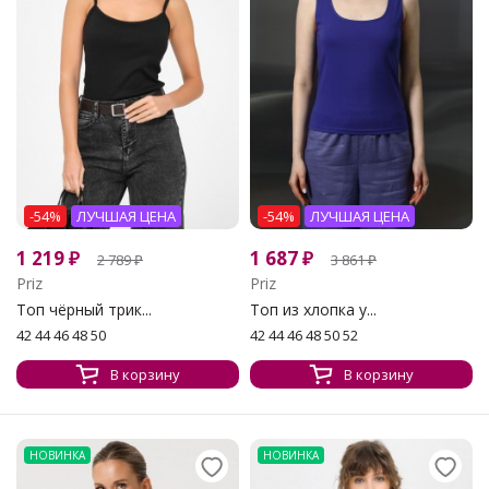
-54%
ЛУЧШАЯ ЦЕНА
-54%
ЛУЧШАЯ ЦЕНА
1 219
₽
1 687
₽
2 789
₽
3 861
₽
Priz
Priz
Топ чёрный трик...
Топ из хлопка у...
42 44 46 48 50
42 44 46 48 50 52
В корзину
В корзину
НОВИНКА
НОВИНКА