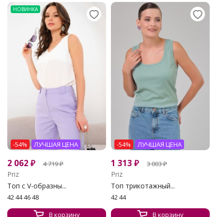
НОВИНКА
-54%
ЛУЧШАЯ ЦЕНА
-54%
ЛУЧШАЯ ЦЕНА
2 062
₽
1 313
₽
4 719
₽
3 003
₽
Priz
Priz
Топ с V-образны...
Топ трикотажный...
42 44 46 48
42 44
В корзину
В корзину