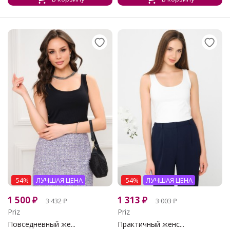
-54%
ЛУЧШАЯ ЦЕНА
-54%
ЛУЧШАЯ ЦЕНА
1 500
₽
1 313
₽
3 432
₽
3 003
₽
Priz
Priz
Повседневный же...
Практичный женс...