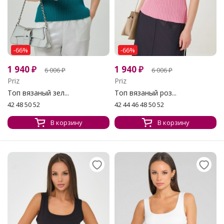
-66%
-66%
1 940
₽
1 940
₽
6 006
₽
6 006
₽
Priz
Priz
Топ вязаный зел...
Топ вязаный роз...
42 48 50 52
42 44 46 48 50 52
В корзину
В корзину