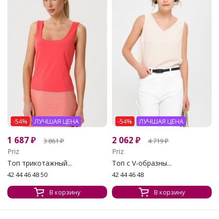
-54%
ЛУЧШАЯ ЦЕНА
-54%
ЛУЧШАЯ ЦЕНА
1 687
₽
2 062
₽
3 861
₽
4 719
₽
Priz
Priz
Топ трикотажный...
Топ с V-образны...
42 44 46 48 50
42 44 46 48
В корзину
В корзину