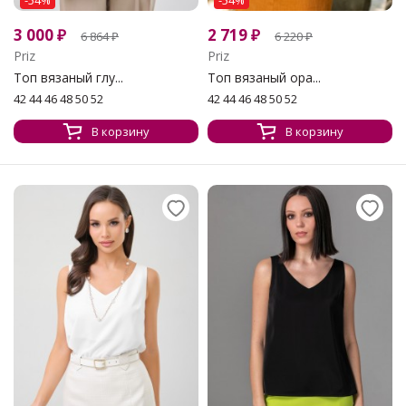
-54%
-54%
3 000
₽
2 719
₽
6 864
₽
6 220
₽
Priz
Priz
Топ вязаный глу...
Топ вязаный ора...
42 44 46 48 50 52
42 44 46 48 50 52
В корзину
В корзину