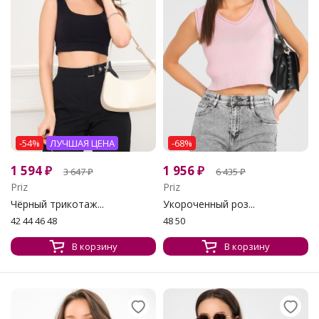
-54%
ЛУЧШАЯ ЦЕНА
-68%
1 594
₽
1 956
₽
3 647
₽
6 435
₽
Priz
Priz
Чёрный трикотаж...
Укороченный роз...
42 44 46 48
48 50
В корзину
В корзину