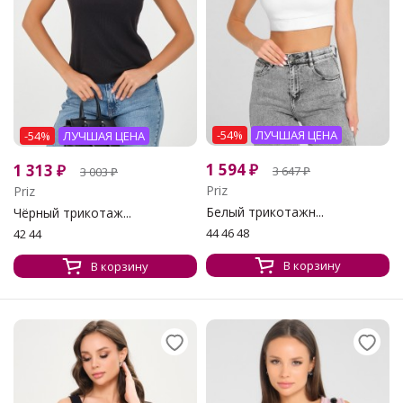
-54%
ЛУЧШАЯ ЦЕНА
-54%
ЛУЧШАЯ ЦЕНА
1 594
₽
1 313
₽
3 647
₽
3 003
₽
Priz
Priz
Белый трикотажн...
Чёрный трикотаж...
44 46 48
42 44
В корзину
В корзину