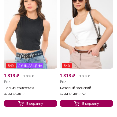
-54%
ЛУЧШАЯ ЦЕНА
-54%
1 313
₽
1 313
₽
3 003
₽
3 003
₽
Priz
Priz
Топ из трикотаж...
Базовый женский...
42 44 46 48 50
42 44 46 48 50 52
В корзину
В корзину