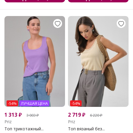
-54%
ЛУЧШАЯ ЦЕНА
-54%
1 313
₽
2 719
₽
3 003
₽
6 220
₽
Priz
Priz
Топ трикотажный...
Топ вязаный без...