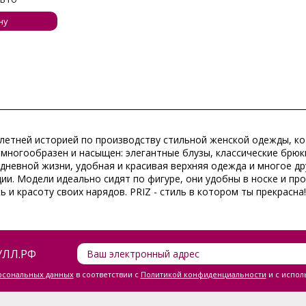
ну
ти летней историей по производству стильной женской одежды, 
многообразен и насыщен: элегантные блузы, классические брюки
едневной жизни, удобная и красивая верхняя одежда и многое д
ции. Модели идеально сидят по фигуре, они удобны в носке и п
 и красоту своих нарядов. PRIZ - cтиль в котором ты прекрасна!
ЛЛ.РФ
ерсональных данных
в соответствии с
Политикой конфиденциальности
и с испол