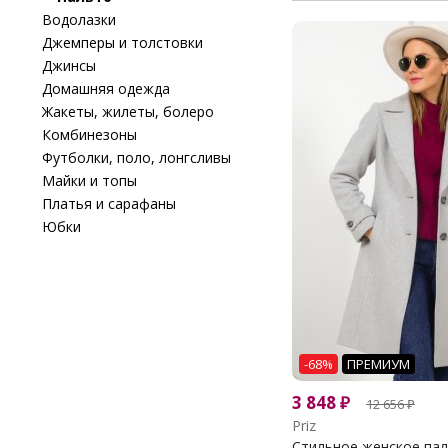
Водолазки
Джемперы и толстовки
Джинсы
Домашняя одежда
Жакеты, жилеты, болеро
Комбинезоны
Футболки, поло, лонгсливы
Майки и топы
Платья и сарафаны
Юбки
-68%
ПРЕМИУМ
3 848
₽
12 656
₽
Priz
Стильное женское па