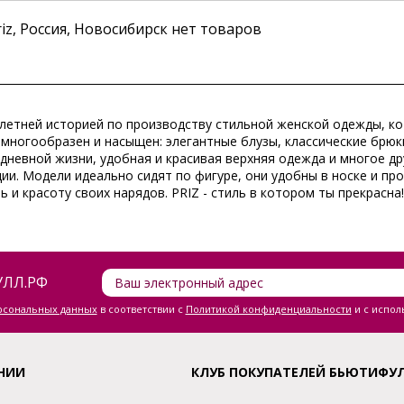
iz, Россия, Новосибирск нет товаров
ти летней историей по производству стильной женской одежды, 
многообразен и насыщен: элегантные блузы, классические брюки
едневной жизни, удобная и красивая верхняя одежда и многое д
ции. Модели идеально сидят по фигуре, они удобны в носке и п
 и красоту своих нарядов. PRIZ - cтиль в котором ты прекрасна!
ЛЛ.РФ
ерсональных данных
в соответствии с
Политикой конфиденциальности
и с испол
НИИ
КЛУБ ПОКУПАТЕЛЕЙ БЬЮТИФУ