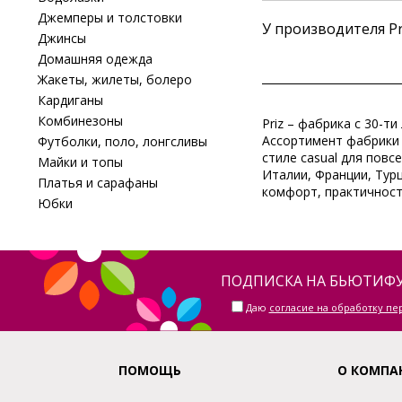
Джемперы и толстовки
У производителя Pr
Джинсы
Домашняя одежда
Жакеты, жилеты, болеро
Кардиганы
Комбинезоны
Priz – фабрика с 30-
Ассортимент фабрики 
Футболки, поло, лонгсливы
стиле casual для повс
Майки и топы
Италии, Франции, Тур
Платья и сарафаны
комфорт, практичность
Юбки
ПОДПИСКА НА БЬЮТИФУ
Даю
согласие на обработку п
ПОМОЩЬ
О КОМПА