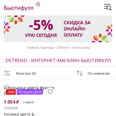
Главная
Бренды
DStrend
Аксессуары
DSTREND - ИНТЕРНЕТ-МАГАЗИН БЬЮТИФУЛЛ
Фильтры
(0)
По новинкам
-34%
ЛУЧШАЯ ЦЕНА
1 054
₽
1 680
₽
DStrend
Косынка цвета ф...