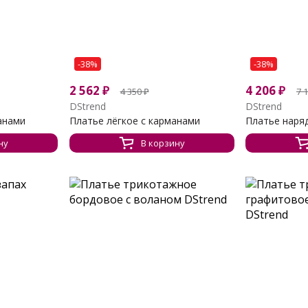
-38%
-38%
2 562
₽
4 206
₽
4 350
₽
7 
DStrend
DStrend
анами
Платье лёгкое с карманами
Платье наряд
ну
В корзину