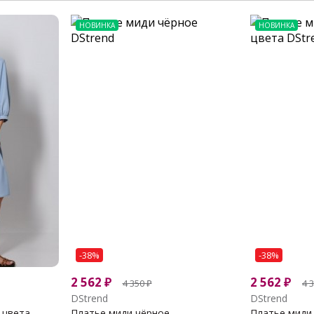
НОВИНКА
НОВИНКА
-38%
-38%
2 562
₽
2 562
₽
4 350
₽
4 
DStrend
DStrend
 цвета
Платье миди чёрное
Платье миди