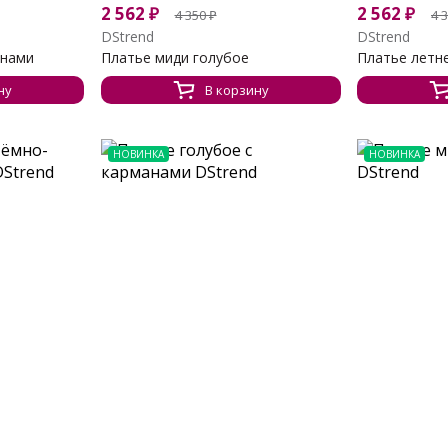
2 562
₽
2 562
₽
4 350
₽
4 
DStrend
DStrend
анами
Платье миди голубое
Платье летне
ну
В корзину
НОВИНКА
НОВИНКА