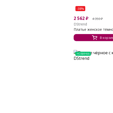
-38%
2 562
₽
4 350
₽
DStrend
Платье женское тёмно-
В корзи
НОВИНКА