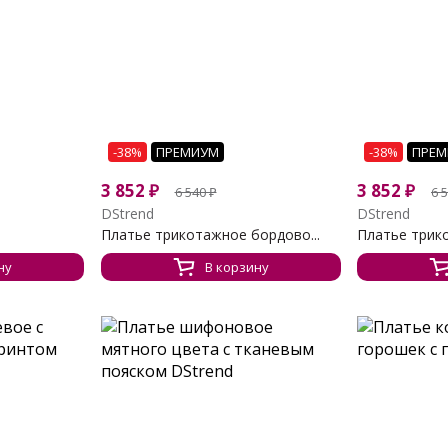
-38%
ПРЕМИУМ
-38%
ПРЕМ
3 852
₽
3 852
₽
6 540
₽
6 
DStrend
DStrend
Платье трикотажное бордово...
Платье трико
ну
В корзину