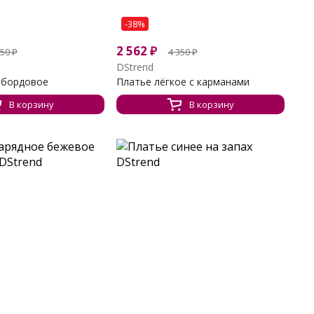
-38%
2 562
₽
350
₽
4 350
₽
DStrend
 бордовое
Платье лёгкое с карманами
В корзину
В корзину