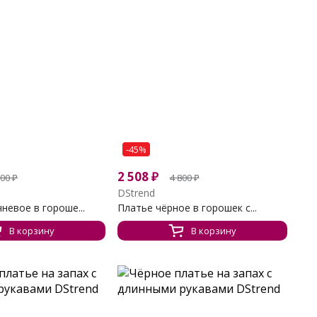
-45%
2 508
₽
800
₽
4 800
₽
DStrend
невое в гороше...
Платье чёрное в горошек с...
В корзину
В корзину