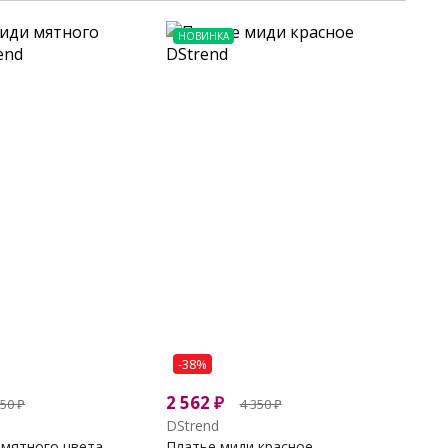
НОВИНКА
-38%
2 562
₽
350
₽
4 350
₽
DStrend
 мятного цвета
Платье миди красное