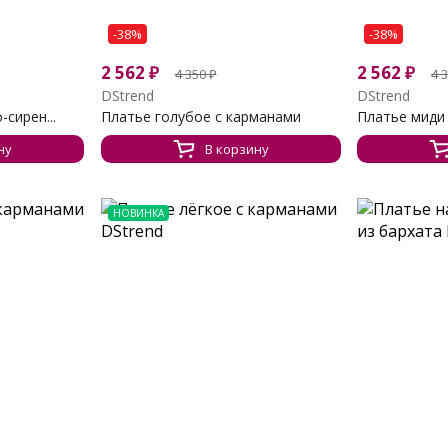
-38%
-38%
2 562
₽
2 562
₽
4 350
₽
4 
DStrend
DStrend
сирен...
Платье голубое с карманами
Платье миди
ну
В корзину
НОВИНКА