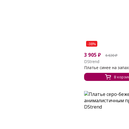
-38%
3 905
₽
6 630
₽
DStrend
Платье синее на запах
В корзи