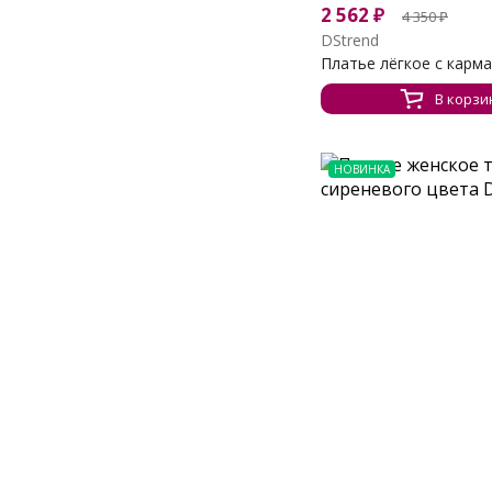
2 562
₽
4 350
₽
DStrend
Платье лёгкое с карм
В корзи
НОВИНКА