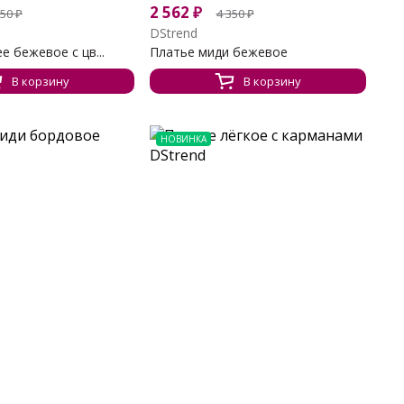
2 562
₽
350
₽
4 350
₽
DStrend
е бежевое с цв...
Платье миди бежевое
В корзину
В корзину
НОВИНКА