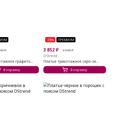
ИУМ
-38%
ПРЕМИУМ
3 852
₽
540
₽
6 540
₽
DStrend
тажное графито...
Платье трикотажное серо-зе...
В корзину
В корзину