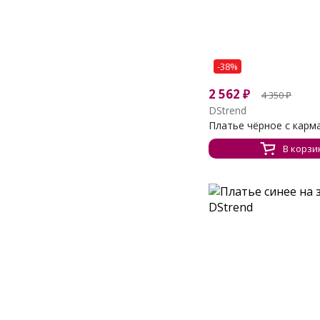
-38%
2 562
₽
4 350
₽
DStrend
Платье чёрное с карм
В корзи