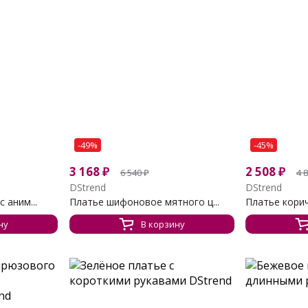
-49%
-45%
3 168
₽
2 508
₽
6 540
₽
4 
DStrend
DStrend
 аним...
Платье шифоновое мятного ц...
Платье корич
ну
В корзину