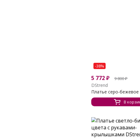
-38%
5 772
₽
9 800
₽
DStrend
Платье серо-бежевое с
В корзи