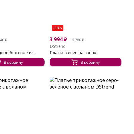
-38%
3 994
₽
140
₽
6 780
₽
DStrend
ное бежевое из...
Платье синее на запах
В корзину
В корзину