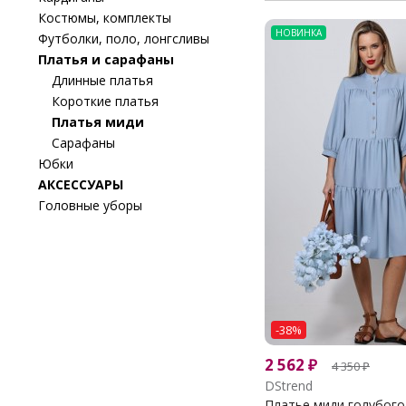
Костюмы, комплекты
НОВИНКА
Футболки, поло, лонгсливы
Платья и сарафаны
Длинные платья
Короткие платья
Платья миди
Сарафаны
Юбки
АКСЕССУАРЫ
Головные уборы
-38%
2 562
₽
4 350
₽
DStrend
Платье миди голубого