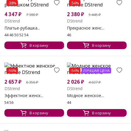
-38%
-54%
4 347
₽
2 380
₽
7 380
₽
5 445
₽
DStrend
DStrend
Платье-рубашка...
Прекрасное женс...
44 46 50 52 54
46
В корзину
В корзину
-56%
-54%
ЛУЧШАЯ ЦЕНА
2 657
₽
2 026
₽
6 356
₽
4 637
₽
DStrend
DStrend
Эффектное женск...
Модное женское...
54 56
44
В корзину
В корзину