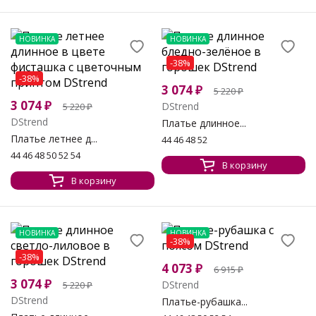
НОВИНКА
НОВИНКА
-38%
-38%
3 074
₽
5 220
₽
3 074
₽
DStrend
5 220
₽
DStrend
Платье длинное...
Платье летнее д...
44 46 48 52
44 46 48 50 52 54
В корзину
В корзину
НОВИНКА
НОВИНКА
-38%
-38%
4 073
₽
6 915
₽
3 074
₽
DStrend
5 220
₽
DStrend
Платье-рубашка...