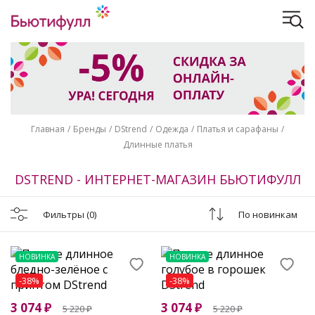
Главная
Бренды
DStrend
Одежда
Платья и сарафаны
Длинные платья
DSTREND - ИНТЕРНЕТ-МАГАЗИН БЬЮТИФУЛЛ
Фильтры
(0)
По новинкам
НОВИНКА
НОВИНКА
-38%
-38%
3 074
₽
3 074
₽
5 220
₽
5 220
₽