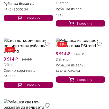
DStrend
Рубашка белая с...
Рубашка из вель...
44 46 48 50 52 54
44 50
В корзину
В корзину
-38%
-38%
3 914
₽
6 645
₽
3 914
₽
DStrend
6 645
₽
DStrend
Рубашка из вель...
Светло-коричнев...
44 46 48 50 52 54
44 46 48
В корзину
В корзину