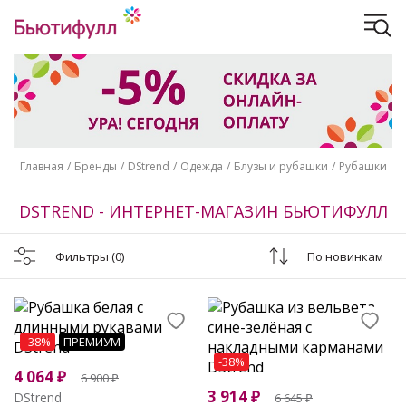
Главная
Бренды
DStrend
Одежда
Блузы и рубашки
Рубашки
DSTREND - ИНТЕРНЕТ-МАГАЗИН БЬЮТИФУЛЛ
Фильтры
(0)
По новинкам
-38%
ПРЕМИУМ
-38%
4 064
₽
6 900
₽
3 914
₽
DStrend
6 645
₽