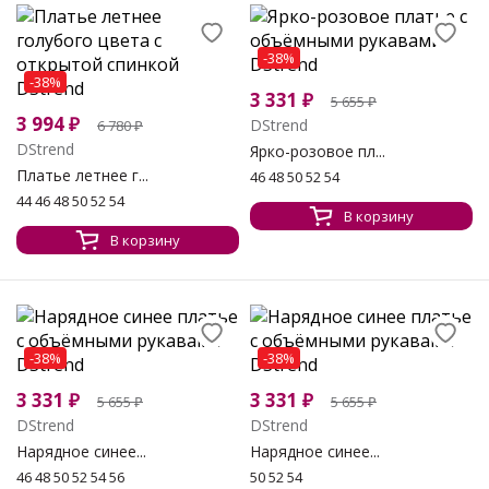
-38%
-38%
3 331
₽
5 655
₽
3 994
₽
DStrend
6 780
₽
DStrend
Ярко-розовое пл...
Платье летнее г...
46 48 50 52 54
44 46 48 50 52 54
В корзину
В корзину
-38%
-38%
3 331
₽
3 331
₽
5 655
₽
5 655
₽
DStrend
DStrend
Нарядное синее...
Нарядное синее...
46 48 50 52 54 56
50 52 54