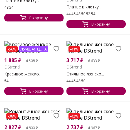
Платье в клетку...
Платье в клетку...
48 54
44 46 48 50 52 54
В корзину
В корзину
-56%
ЛУЧШАЯ ЦЕНА
-41%
1 885
₽
3 717
₽
4 508
₽
6 633
₽
DStrend
DStrend
Красивое женско...
Стильное женско...
54
44 46 48 50
В корзину
В корзину
-38%
-42%
2 827
₽
2 737
₽
4 800
₽
4 967
₽