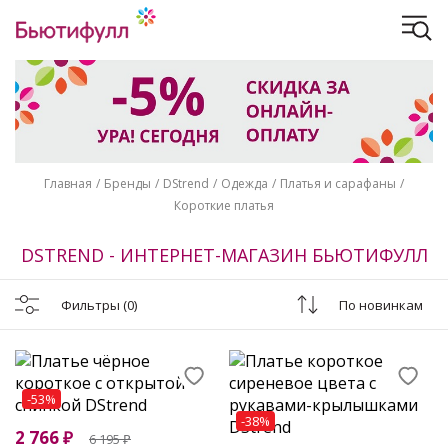
Главная
Бренды
DStrend
Одежда
Платья и сарафаны
Короткие платья
DSTREND - ИНТЕРНЕТ-МАГАЗИН БЬЮТИФУЛЛ
Фильтры
(0)
По новинкам
-53%
-38%
2 766
₽
6 195
₽