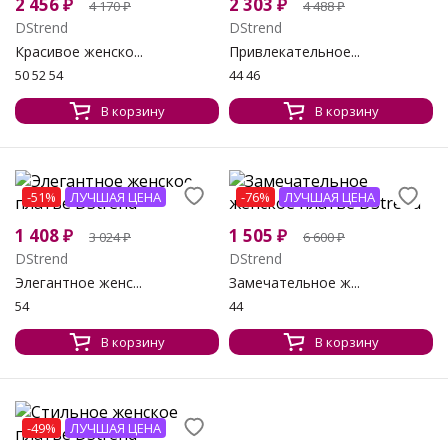
2 456
₽
2 303
₽
4 170
₽
4 488
₽
DStrend
DStrend
Красивое женско...
Привлекательное...
50 52 54
44 46
В корзину
В корзину
-51%
ЛУЧШАЯ ЦЕНА
-76%
ЛУЧШАЯ ЦЕНА
1 408
₽
1 505
₽
3 024
₽
6 600
₽
DStrend
DStrend
Элегантное женс...
Замечательное ж...
54
44
В корзину
В корзину
-49%
ЛУЧШАЯ ЦЕНА