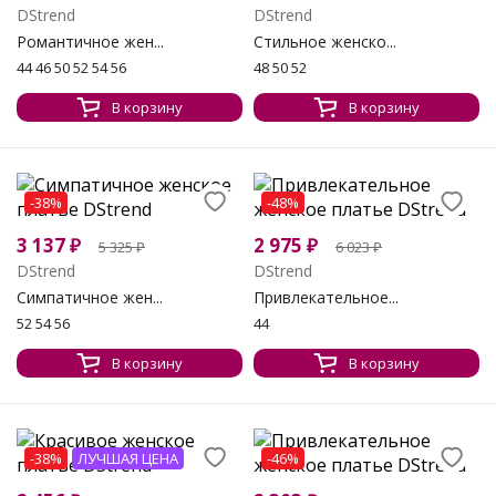
DStrend
DStrend
Романтичное жен...
Стильное женско...
44 46 50 52 54 56
48 50 52
В корзину
В корзину
-38%
-48%
3 137
₽
2 975
₽
5 325
₽
6 023
₽
DStrend
DStrend
Симпатичное жен...
Привлекательное...
52 54 56
44
В корзину
В корзину
-38%
ЛУЧШАЯ ЦЕНА
-46%