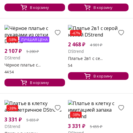
В корзину
В корзину
-47%
-58%
ЛУЧШАЯ ЦЕНА
2 468
₽
4 901
₽
2 107
₽
DStrend
5 280
₽
DStrend
Платье 2в1 с се...
Чёрное платье с...
54
44 54
В корзину
В корзину
-38%
-38%
3 331
₽
5 655
₽
3 331
₽
DStrend
5 655
₽
DStrend