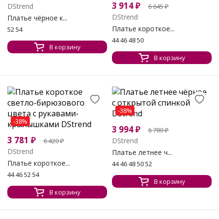
3 914
₽
DStrend
6 645
₽
DStrend
Платье чёрное к...
Платье короткое...
52 54
44 46 48 50
В корзину
В корзину
-38%
-38%
3 994
₽
6 780
₽
3 781
₽
DStrend
6 420
₽
DStrend
Платье летнее ч...
Платье короткое...
44 46 48 50 52
44 46 52 54
В корзину
В корзину