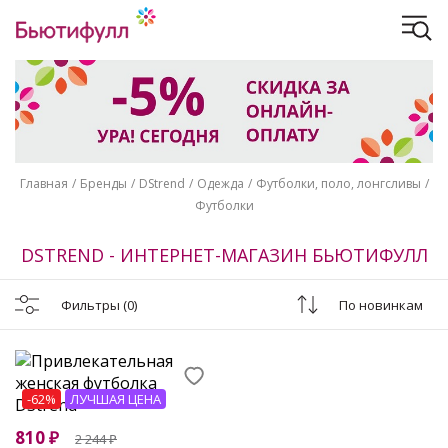
Главная
Бренды
DStrend
Одежда
Футболки, поло, лонгсливы
Футболки
DSTREND - ИНТЕРНЕТ-МАГАЗИН БЬЮТИФУЛЛ
Фильтры
(0)
По новинкам
-62%
ЛУЧШАЯ ЦЕНА
810
₽
2 244
₽