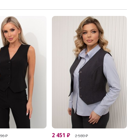
2 451
₽
296
₽
2 580
₽