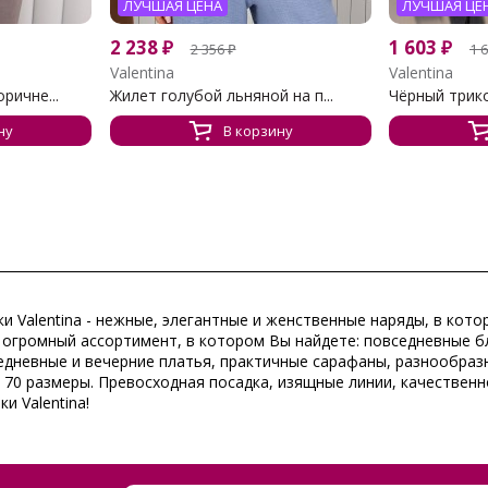
ЛУЧШАЯ ЦЕНА
ЛУЧШАЯ ЦЕ
2 238
₽
1 603
₽
2 356
₽
1 
Valentina
Valentina
ричне...
Жилет голубой льняной на п...
Чёрный трико
ну
В корзину
и Valentina - нежные, элегантные и женственные наряды, в кот
 огромный ассортимент, в котором Вы найдете: повседневные бл
едневные и вечерние платья, практичные сарафаны, разнообразн
 70 размеры. Превосходная посадка, изящные линии, качественн
и Valentina!