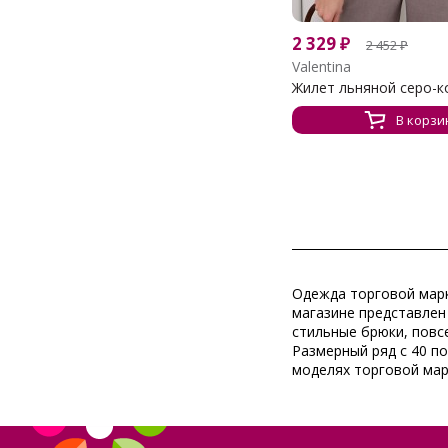
2 329
₽
2 452
₽
Valentina
Жилет льняной серо-ко
В корзи
Одежда торговой марк
магазине представлен
стильные брюки, повс
Размерный ряд с 40 по
моделях торговой марк