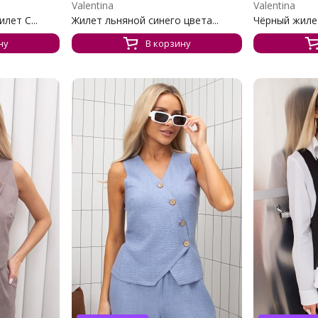
Valentina
Valentina
лет С...
Жилет льняной синего цвета...
Чёрный жилет
ну
В корзину