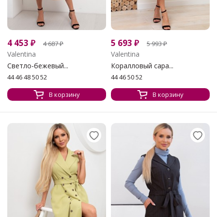
4 453
₽
5 693
₽
4 687
₽
5 993
₽
Valentina
Valentina
Светло-бежевый...
Коралловый сара...
44 46 48 50 52
44 46 50 52
В корзину
В корзину