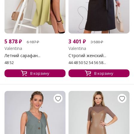
5 878
₽
3 401
₽
6 187
₽
3 580
₽
Valentina
Valentina
Летний сарафан...
Строгий женский...
48 52
44 48 50 52 54 56 58...
В корзину
В корзину