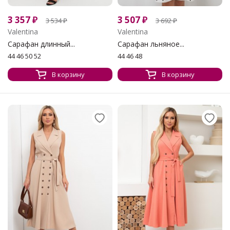
3 357
₽
3 507
₽
3 534
₽
3 692
₽
Valentina
Valentina
Сарафан длинный...
Сарафан льняное...
44 46 50 52
44 46 48
В корзину
В корзину