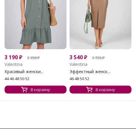
3 190
₽
3 540
₽
3 358
₽
3 726
₽
Valentina
Valentina
Красивый женски...
Эффектный женск...
44 46 48 50 52
46 48 50 52
В корзину
В корзину