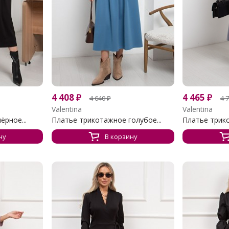
4 408
₽
4 465
₽
4 640
₽
4 
Valentina
Valentina
рное...
Платье трикотажное голубое...
Платье трико
ну
В корзину