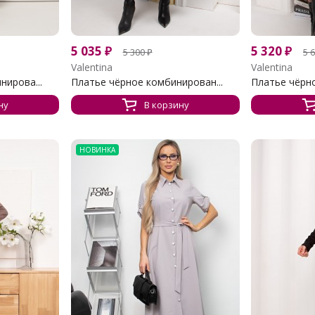
5 035
₽
5 320
₽
5 300
₽
5 
Valentina
Valentina
нирова...
Платье чёрное комбинирован...
Платье чёрно
ну
В корзину
НОВИНКА