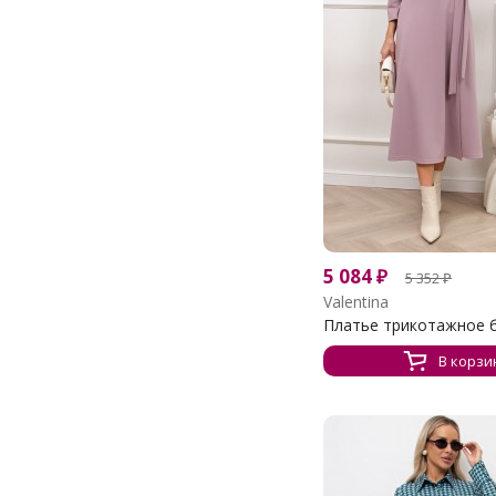
5 084
₽
5 352
₽
Valentina
Платье трикотажное бл
В корзи