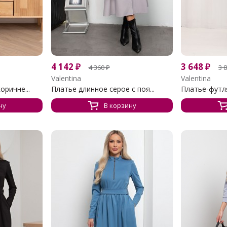
4 142
₽
3 648
₽
4 360
₽
3 
Valentina
Valentina
ричне...
Платье длинное серое с поя...
Платье-футля
ну
В корзину