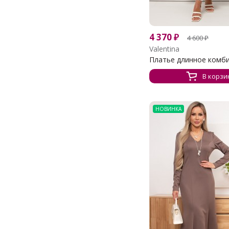
4 370
₽
4 600
₽
Valentina
Платье длинное комби
В корзи
НОВИНКА