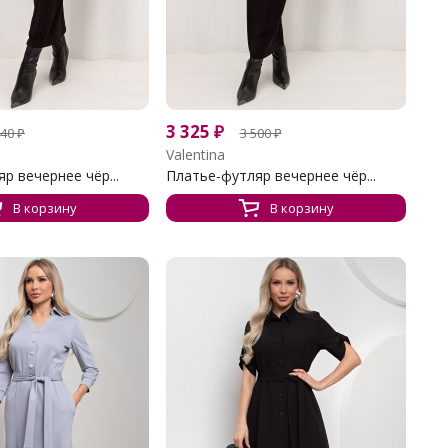
3 325
₽
840
₽
3 500
₽
Valentina
р вечернее чёр...
Платье-футляр вечернее чёр...
В корзину
В корзину