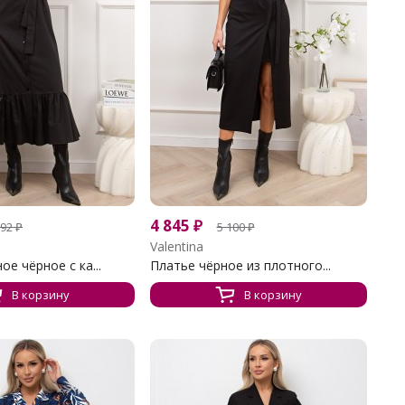
4 845
₽
892
₽
5 100
₽
Valentina
е чёрное с ка...
Платье чёрное из плотного...
В корзину
В корзину