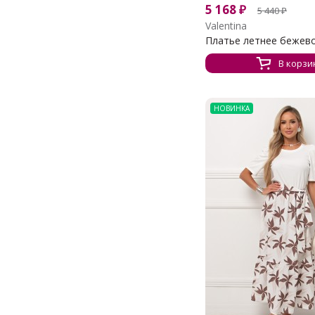
5 168
₽
5 440
₽
Valentina
Платье летнее бежевое
В корзи
НОВИНКА