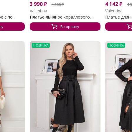
3 990
₽
4 142
₽
4 200
₽
4 
Valentina
Valentina
 с по...
Платье льняное кораллового...
Платье длинно
ну
В корзину
НОВИНКА
НОВИНКА