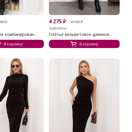
4 275
₽
600
₽
4 500
₽
Valentina
е комбинирован...
Платье вельветовое длинное...
В корзину
В корзину