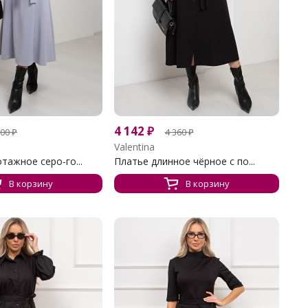
4 142
₽
700
₽
4 360
₽
Valentina
тажное серо-го...
Платье длинное чёрное с по...
В корзину
В корзину