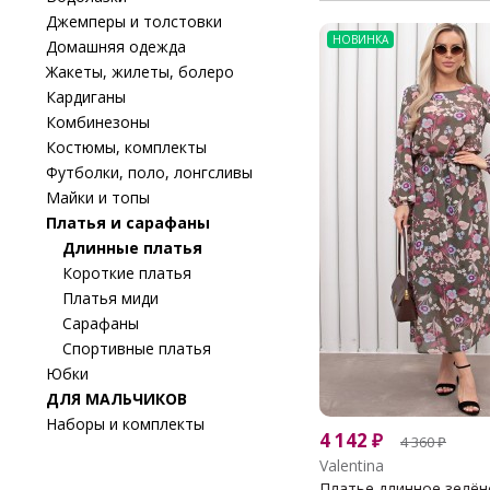
Джемперы и толстовки
НОВИНКА
Домашняя одежда
Жакеты, жилеты, болеро
Кардиганы
Комбинезоны
Костюмы, комплекты
Футболки, поло, лонгсливы
Майки и топы
Платья и сарафаны
Длинные платья
Короткие платья
Платья миди
Сарафаны
Спортивные платья
Юбки
ДЛЯ МАЛЬЧИКОВ
Наборы и комплекты
4 142
₽
4 360
₽
Valentina
Платье длинное зелёное