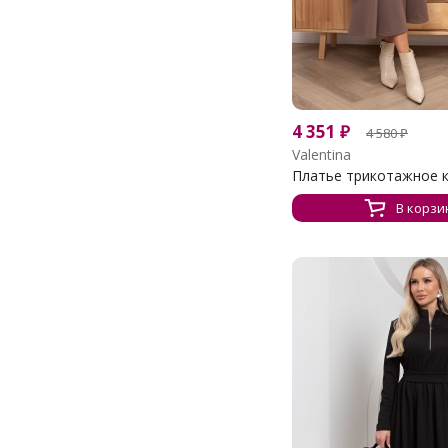
4 351
₽
4 580
₽
Valentina
Платье трикотажное ко
В корзи