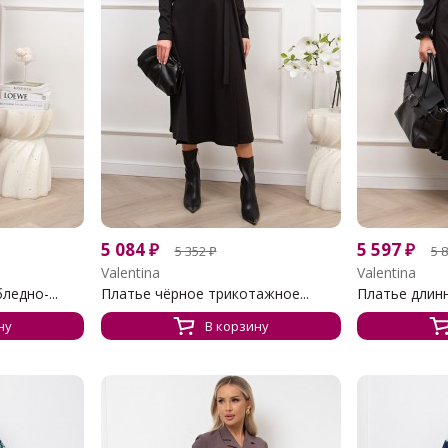
5 084
₽
5 597
₽
5 352
₽
5 
Valentina
Valentina
едно-...
Платье чёрное трикотажное...
Платье длинно
ну
В корзину