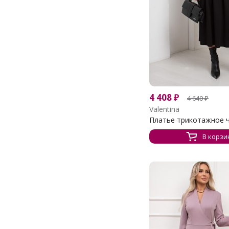
4 408
₽
4 640
₽
Valentina
Платье трикотажное чё
В корзи