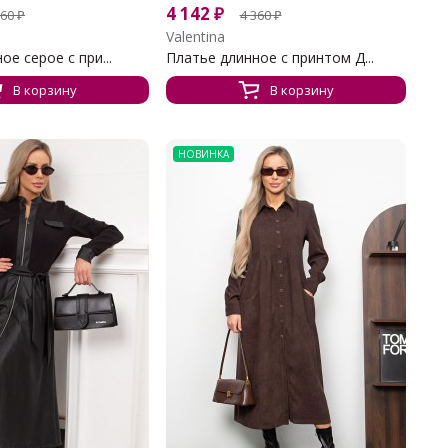
4 142
₽
360
₽
4 360
₽
Valentina
е серое с при...
Платье длинное с принтом Д...
В корзину
В корзину
НОВИНКА