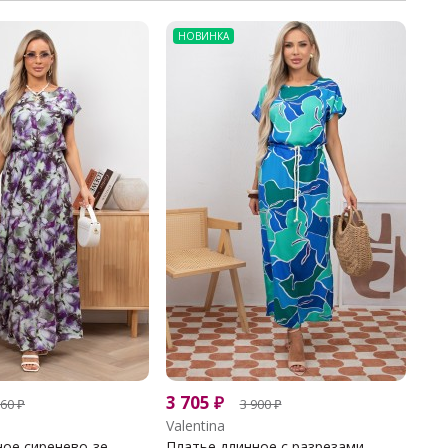
НОВИНКА
3 705
₽
360
₽
3 900
₽
Valentina
ое сиренево-зе...
Платье длинное с разрезами...