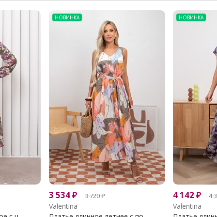
НОВИНКА
НОВИНКА
3 534
₽
4 142
₽
3 720
₽
4 
Valentina
Valentina
 с ц...
Платье длинное летнее с по...
Платье длинн