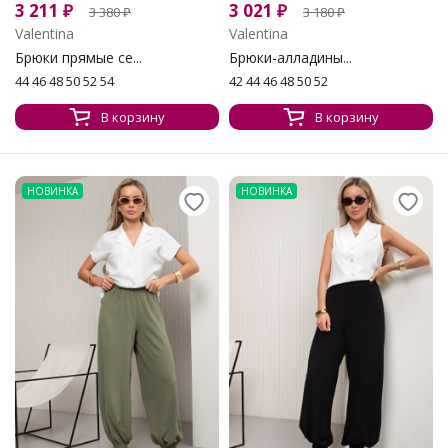
3 211
₽
3 021
₽
3 380
₽
3 180
₽
Valentina
Valentina
Брюки прямые се...
Брюки-алладины...
44 46 48 50 52 54
42 44 46 48 50 52
В корзину
В корзину
НОВИНКА
НОВИНКА