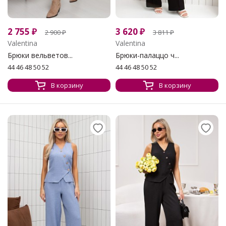
2 755
₽
3 620
₽
2 900
₽
3 811
₽
Valentina
Valentina
Брюки вельветов...
Брюки-палаццо ч...
44 46 48 50 52
44 46 48 50 52
В корзину
В корзину