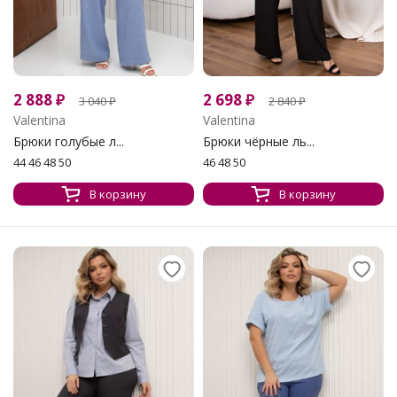
2 888
₽
2 698
₽
3 040
₽
2 840
₽
Valentina
Valentina
Брюки голубые л...
Брюки чёрные ль...
44 46 48 50
46 48 50
В корзину
В корзину