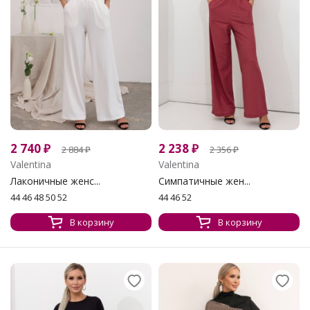
2 740
₽
2 238
₽
2 884
₽
2 356
₽
Valentina
Valentina
Лаконичные женс...
Симпатичные жен...
44 46 48 50 52
44 46 52
В корзину
В корзину