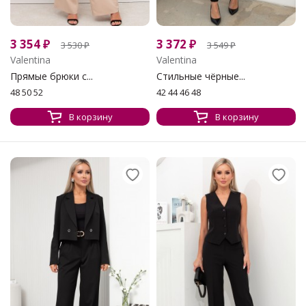
3 354
₽
3 372
₽
3 530
₽
3 549
₽
Valentina
Valentina
Прямые брюки с...
Стильные чёрные...
48 50 52
42 44 46 48
В корзину
В корзину