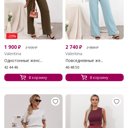
-20%
1 900
₽
2 740
₽
2 500
₽
2 884
₽
Valentina
Valentina
Однотонные женс...
Повседневные же...
42 44 46
46 48 50
В корзину
В корзину