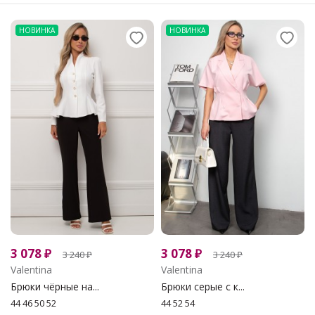
НОВИНКА
НОВИНКА
3 078
₽
3 078
₽
3 240
₽
3 240
₽
Valentina
Valentina
Брюки чёрные на...
Брюки серые с к...
44 46 50 52
44 52 54