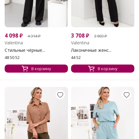
4 098
₽
3 708
₽
4 314
₽
3 903
₽
Valentina
Valentina
Стильные чёрные...
Лаконичные женс...
48 50 52
44 52
В корзину
В корзину