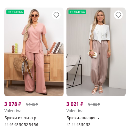
НОВИНКА
НОВИНКА
3 078
₽
3 021
₽
3 240
₽
3 180
₽
Valentina
Valentina
Брюки из льна р...
Брюки-алладины...
44 46 48 50 52 54 56
42 44 48 50 52