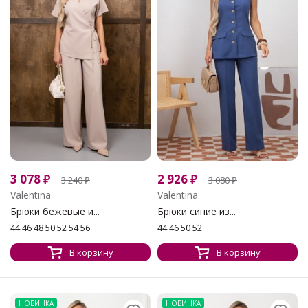
3 078
₽
2 926
₽
3 240
₽
3 080
₽
Valentina
Valentina
Брюки бежевые и...
Брюки синие из...
44 46 48 50 52 54 56
44 46 50 52
В корзину
В корзину
НОВИНКА
НОВИНКА