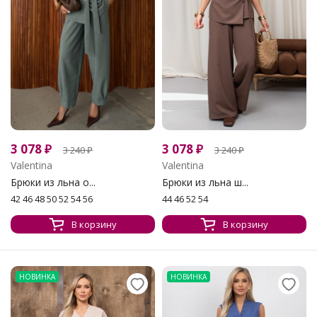
3 078
₽
3 078
₽
3 240
₽
3 240
₽
Valentina
Valentina
Брюки из льна о...
Брюки из льна ш...
42 46 48 50 52 54 56
44 46 52 54
В корзину
В корзину
НОВИНКА
НОВИНКА