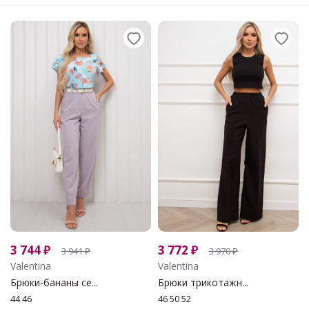
3 744
₽
3 772
₽
3 941
₽
3 970
₽
Valentina
Valentina
Брюки-бананы се...
Брюки трикотажн...
44 46
46 50 52