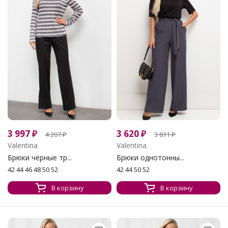
3 997
₽
3 620
₽
4 207
₽
3 811
₽
Valentina
Valentina
Брюки чёрные тр...
Брюки однотонны...
42 44 46 48 50 52
42 44 50 52
В корзину
В корзину