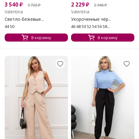
3 540
₽
2 229
₽
3 726
₽
2 346
₽
Valentina
Valentina
Светло-бежевые...
Укороченные чёр...
44 50
46 48 50 52 54 56 58...
В корзину
В корзину