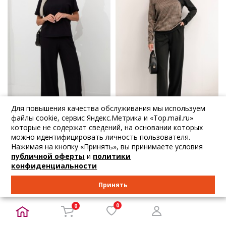
Для повышения качества обслуживания мы используем
файлы cookie, сервис Яндекс.Метрика и «Top.mail.ru»
которые не содержат сведений, на основании которых
2 740
₽
3 726
₽
2 884
₽
3 922
₽
можно идентифицировать личность пользователя.
Valentina
Valentina
Нажимая на кнопку «Принять», вы принимаете условия
публичной оферты
и
политики
Однотонные женс...
Однотонные женс...
конфиденциальности
44 46 52
44 46 48 50 52 54
Принять
В корзину
В корзину
0
0