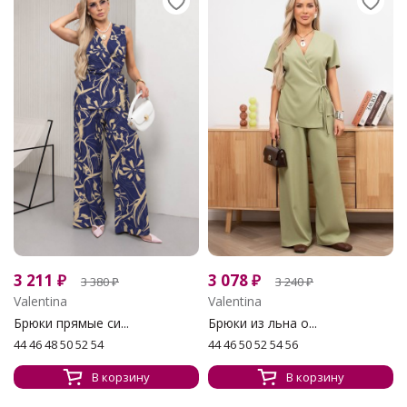
3 211
₽
3 078
₽
3 380
₽
3 240
₽
Valentina
Valentina
Брюки прямые си...
Брюки из льна о...
44 46 48 50 52 54
44 46 50 52 54 56
В корзину
В корзину