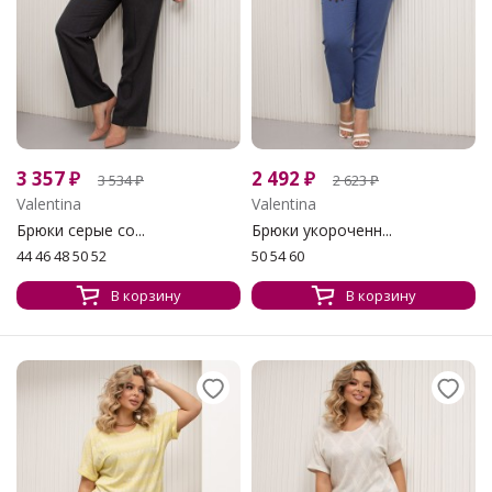
3 357
₽
2 492
₽
3 534
₽
2 623
₽
Valentina
Valentina
Брюки серые со...
Брюки укороченн...
44 46 48 50 52
50 54 60
В корзину
В корзину