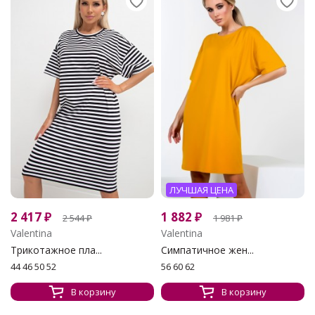
ЛУЧШАЯ ЦЕНА
2 417
₽
1 882
₽
2 544
₽
1 981
₽
Valentina
Valentina
Трикотажное пла...
Симпатичное жен...
44 46 50 52
56 60 62
В корзину
В корзину