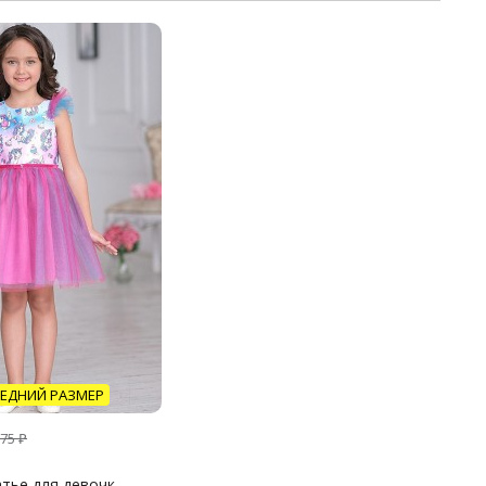
ЕДНИЙ РАЗМЕР
575
₽
тье для девочк...