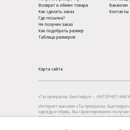
Возврат и обмен товара
Вакансии
Как сделать заказ
Контакты
Где посылка?
Не получен заказ
Как подобрать размер
Таблица размеров
Карта сайта
«Ты прекрасна. Бьютифул» – ИНТЕРНЕТ-М
Интернет магазин «Ты прекрасна. Бьютифул» 
одежду и обувь, Вы гарантированно получае
качественную и стильную одежду европейских
наличии всегда имеется широкий ассортимен
любой город России.