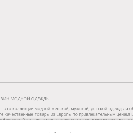
АГАЗИН МОДНОЙ ОДЕЖДЫ
– это коллекции модной женской, мужской, детской одежды и об
те качественные товары из Европы по привлекательным ценам!
 брендов. В каталоге представлена модная одежда различных цв
т удобной женской и мужской обуви на любой сезон. Весь това