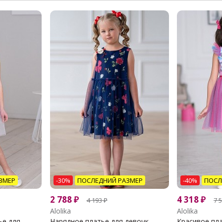
ЗМЕР
-30%
ПОСЛЕДНИЙ РАЗМЕР
-40%
ПОСЛ
2 788
₽
4 318
₽
4 193
₽
7 
Alolika
Alolika
 для...
Нарядное платье для девочк...
Красивое пла