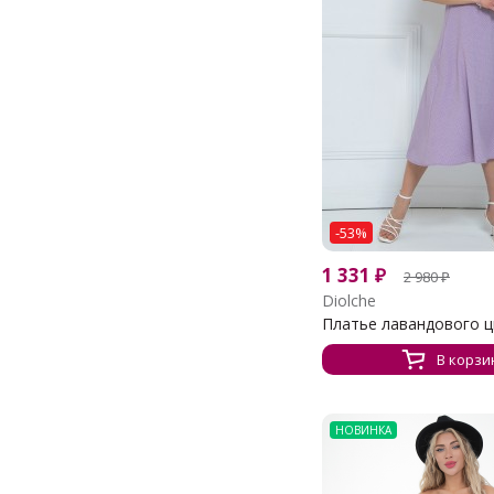
-53%
1 331
₽
2 980
₽
Diolche
Платье лавандового цв
В корзи
НОВИНКА