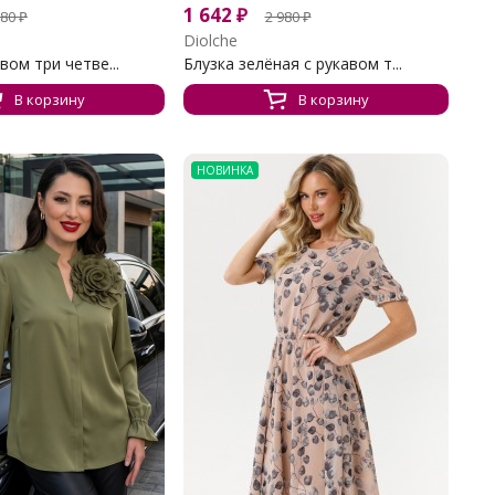
1 642
₽
980
₽
2 980
₽
Diolche
вом три четве...
Блузка зелёная с рукавом т...
В корзину
В корзину
НОВИНКА