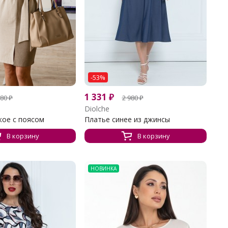
-53%
1 331
₽
780
₽
2 980
₽
Diolche
кое с поясом
Платье синее из джинсы
В корзину
В корзину
НОВИНКА