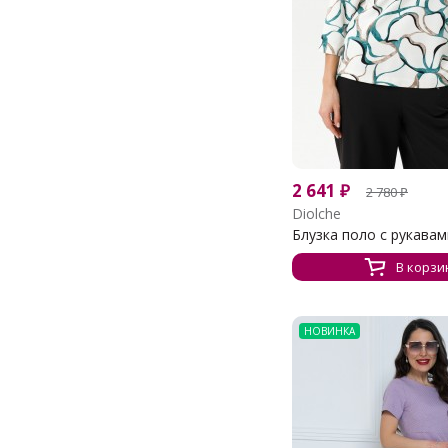
2 641
₽
2 780
₽
Diolche
Блузка поло с рукавами
В корзи
НОВИНКА