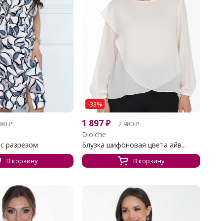
-33%
1 897
₽
780
₽
2 980
₽
Diolche
 с разрезом
Блузка шифоновая цвета айв...
В корзину
В корзину