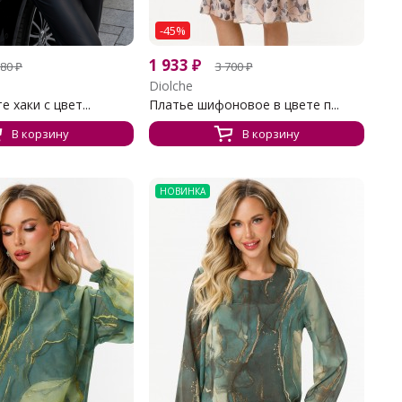
-45%
1 933
₽
180
₽
3 700
₽
Diolche
е хаки с цвет...
Платье шифоновое в цвете п...
В корзину
В корзину
НОВИНКА