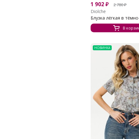
1 902
₽
2 780
₽
Diolche
Блузка лёгкая в тёмно-
В корзи
НОВИНКА