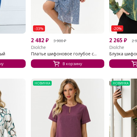
-33%
-20%
2 482
₽
2 265
₽
3 900
₽
2 
Diolche
Diolche
ный
Платье шифоновое голубое с...
Блузка шифон
ну
В корзину
НОВИНКА
НОВИНКА