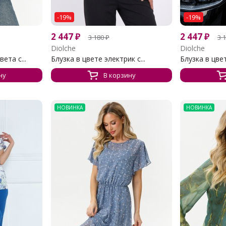
-19%
-19%
2 447
₽
2 447
₽
3 180
₽
3 
Diolche
Diolche
ета с...
Блузка в цвете электрик с...
Блузка в цвет
ну
В корзину
НОВИНКА
НОВИНКА