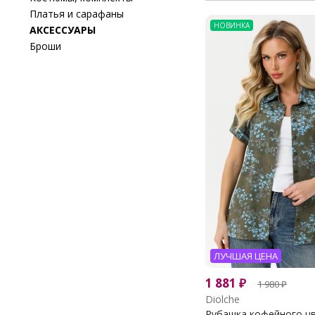
Платья и сарафаны
НОВИНКА
АКСЕССУАРЫ
Броши
ЛУЧШАЯ ЦЕНА
1 881
₽
1 980
₽
Diolche
Рубашка кофейного цве