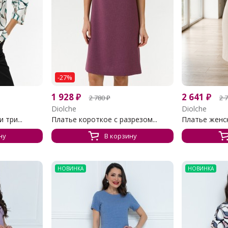
-27%
1 928
₽
2 641
₽
2 780
₽
2 
Diolche
Diolche
 три...
Платье короткое с разрезом...
Платье женс
ну
В корзину
НОВИНКА
НОВИНКА