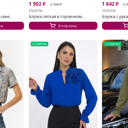
1 902
₽
1 642
₽
2 780
₽
2 
Diolche
Diolche
сине...
Блузка лёгкая в горчичном...
Блузка с рука
ну
В корзину
НОВИНКА
НОВИНКА