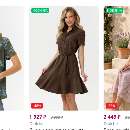
НОВИНКА
НОВИНКА
-48%
-28%
1 927
₽
2 449
₽
3 900
₽
3 
Diolche
Diolche
та с...
Платье-трапеция с поясом
Платье шифо