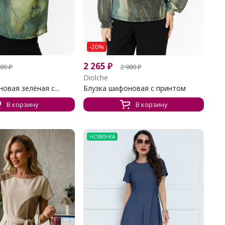
-20%
2 265
₽
980
₽
2 980
₽
Diolche
овая зелёная с...
Блузка шифоновая с принтом
В корзину
В корзину
НОВИНКА