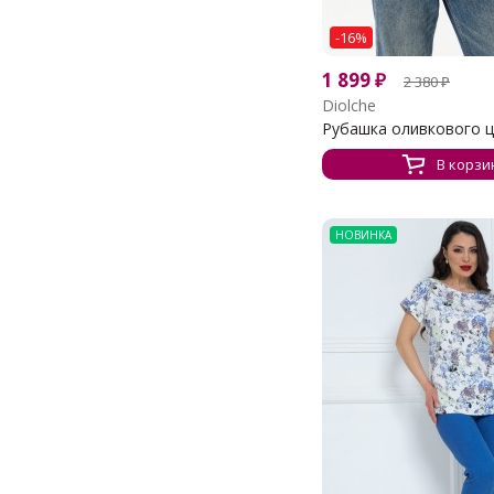
-16%
1 899
₽
2 380
₽
Diolche
Рубашка оливкового цв
В корзи
НОВИНКА