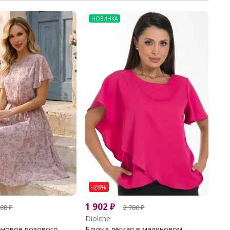
НОВИНКА
-28%
1 902
₽
580
₽
2 780
₽
Diolche
новое розового...
Блузка лёгкая в малиновом...