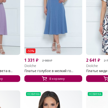
-53%
1 331
₽
2 641
₽
2 980
₽
2 
Diolche
Diolche
ета в...
Платье голубое в мелкий го...
Платье миди
ну
В корзину
НОВИНКА
НОВИНКА