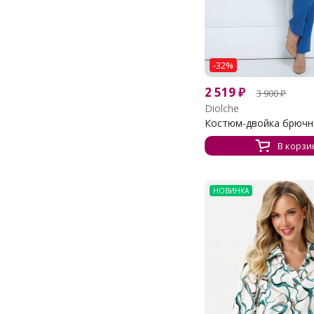
-32%
2 519
₽
3 900
₽
Diolche
Костюм-двойка брюч
В корзи
НОВИНКА