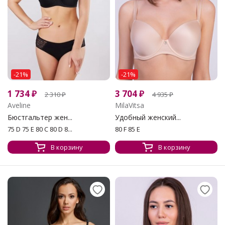
-21%
-21%
1 734
₽
3 704
₽
2 310
₽
4 935
₽
Aveline
MilaVitsa
Бюстгальтер жен...
Удобный женский...
75 D 75 E 80 C 80 D 8...
80 F 85 E
В корзину
В корзину