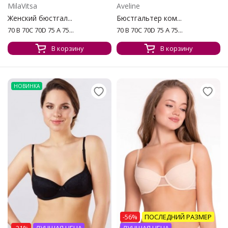
MilaVitsa
Aveline
Женский бюстгал...
Бюстгальтер ком...
70 B 70C 70D 75 A 75...
70 B 70C 70D 75 A 75...
В корзину
В корзину
НОВИНКА
-56%
ПОСЛЕДНИЙ РАЗМЕР
-21%
ЛУЧШАЯ ЦЕНА
ЛУЧШАЯ ЦЕНА