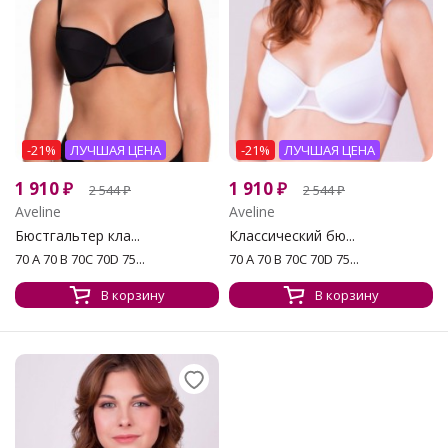
-21%
ЛУЧШАЯ ЦЕНА
-21%
ЛУЧШАЯ ЦЕНА
1 910
₽
1 910
₽
2 544
₽
2 544
₽
Aveline
Aveline
Бюстгальтер кла...
Классический бю...
70 A 70 B 70C 70D 75...
70 A 70 B 70C 70D 75...
В корзину
В корзину