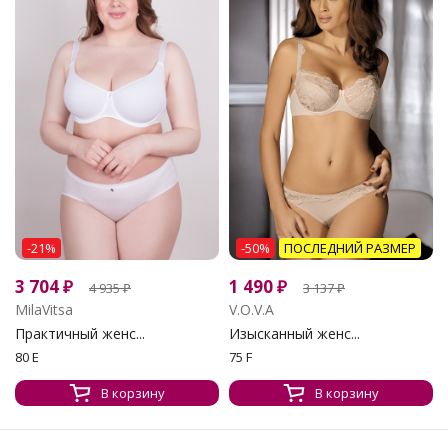
-21%
-50%
ПОСЛЕДНИЙ РАЗМЕР
3 704
₽
1 490
₽
4 935
₽
3 137
₽
MilaVitsa
V.O.V.A
Практичный женс...
Изысканный женс...
80 E
75 F
В корзину
В корзину