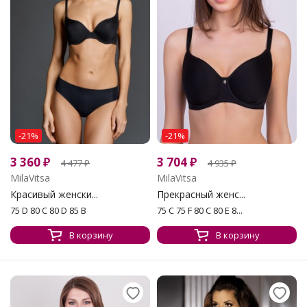
-21%
-21%
3 360
₽
3 704
₽
4 477
₽
4 935
₽
MilaVitsa
MilaVitsa
Красивый женски...
Прекрасный женс...
75 D 80 C 80 D 85 B
75 C 75 F 80 C 80 E 8...
В корзину
В корзину