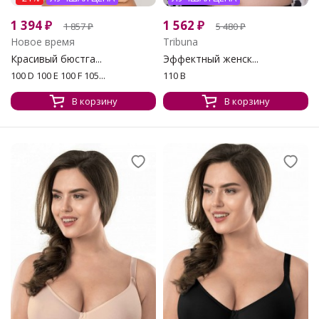
1 394
₽
1 562
₽
1 857
₽
5 480
₽
Новое время
Tribuna
Красивый бюстга...
Эффектный женск...
100 D 100 E 100 F 105...
110 B
В корзину
В корзину