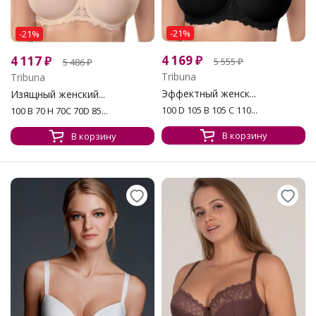
-21%
-21%
4 169
₽
4 117
₽
5 555
₽
5 486
₽
Tribuna
Tribuna
Эффектный женск...
Изящный женский...
100 D 105 B 105 C 110...
100 В 70 H 70C 70D 85...
В корзину
В корзину