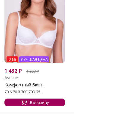
-21%
ЛУЧШАЯ ЦЕНА
1 432
₽
1 907
₽
Aveline
Комфортный бюст...
70 A 70 B 70C 70D 75...
В корзину