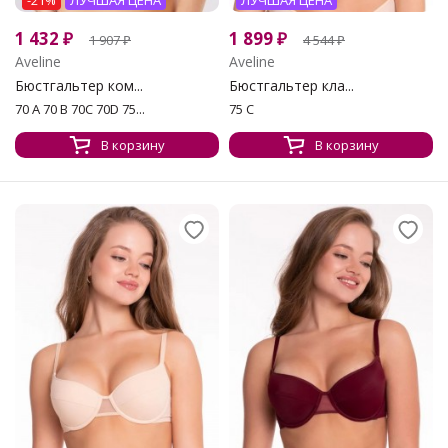
1 432
₽
1 899
₽
1 907
₽
4 544
₽
Aveline
Aveline
Бюстгальтер ком...
Бюстгальтер кла...
70 A 70 B 70C 70D 75...
75 C
В корзину
В корзину