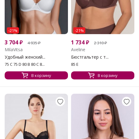
-21%
-21%
3 704
₽
1 734
₽
4 935
₽
2 310
₽
MilaVitsa
Aveline
Удобный женский...
Бюстгальтер с т...
75 C 75 D 80 B 80 C 8...
85 E
В корзину
В корзину