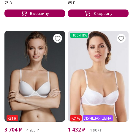
75 D
85 E
В корзину
В корзину
НОВИНКА
-21%
-21%
ЛУЧШАЯ ЦЕНА
3 704
₽
1 432
₽
4 935
₽
1 907
₽