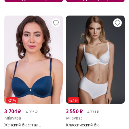
-21%
-21%
3 704
₽
3 550
₽
4 935
₽
4 731
₽
MilaVitsa
MilaVitsa
Женский бюстгал...
Классический бю...