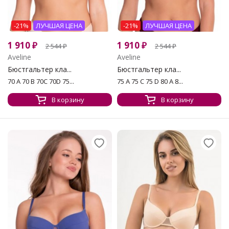
-21%
ЛУЧШАЯ ЦЕНА
-21%
ЛУЧШАЯ ЦЕНА
1 910
₽
1 910
₽
2 544
₽
2 544
₽
Aveline
Aveline
Бюстгальтер кла...
Бюстгальтер кла...
70 A 70 B 70C 70D 75...
75 A 75 C 75 D 80 A 8...
В корзину
В корзину