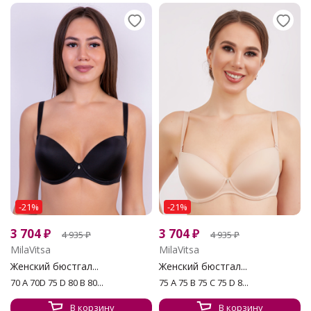
-21%
-21%
3 704
₽
3 704
₽
4 935
₽
4 935
₽
MilaVitsa
MilaVitsa
Женский бюстгал...
Женский бюстгал...
70 A 70D 75 D 80 B 80...
75 A 75 B 75 C 75 D 8...
В корзину
В корзину