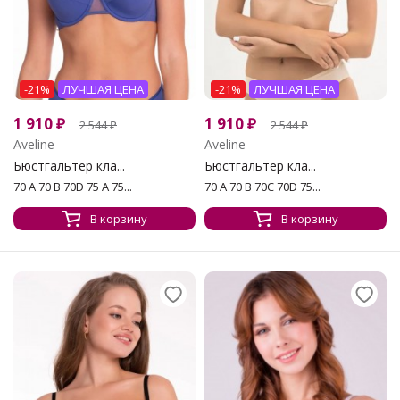
-21%
ЛУЧШАЯ ЦЕНА
-21%
ЛУЧШАЯ ЦЕНА
1 910
₽
1 910
₽
2 544
₽
2 544
₽
Aveline
Aveline
Бюстгальтер кла...
Бюстгальтер кла...
70 A 70 B 70D 75 A 75...
70 A 70 B 70C 70D 75...
В корзину
В корзину