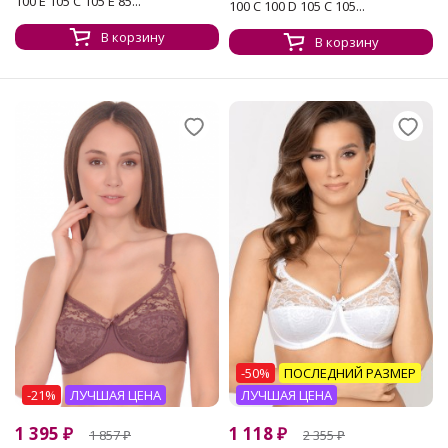
100 E 105 C 105 E 85...
100 C 100 D 105 C 105...
В корзину
В корзину
-50%
ПОСЛЕДНИЙ РАЗМЕР
-21%
ЛУЧШАЯ ЦЕНА
ЛУЧШАЯ ЦЕНА
1 395
₽
1 118
₽
1 857
₽
2 355
₽