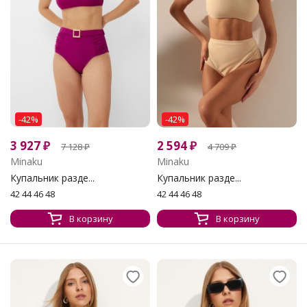
-42%
-42%
3 927
₽
2 594
₽
7 128
₽
4 709
₽
Minaku
Minaku
Купальник разде...
Купальник разде...
42 44 46 48
42 44 46 48
В корзину
В корзину