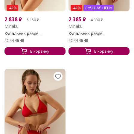
-42%
-42%
ЛУЧШАЯ ЦЕНА
2 838
₽
2 385
₽
5 150
₽
4 330
₽
Minaku
Minaku
Купальник разде...
Купальник разде...
42 44 46 48
42 44 46 48
В корзину
В корзину