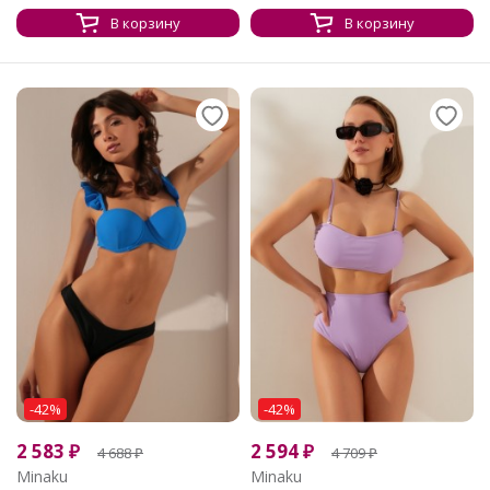
В корзину
В корзину
-42%
-42%
2 583
₽
2 594
₽
4 688
₽
4 709
₽
Minaku
Minaku