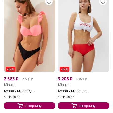
-42%
-42%
2 583
₽
3 208
₽
4 688
₽
5 823
₽
Minaku
Minaku
Купальник разде...
Купальник разде...
42 44 46 48
42 44 46 48
В корзину
В корзину