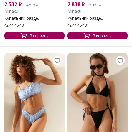
2 532
₽
2 838
₽
4 595
₽
5 150
₽
Minaku
Minaku
Купальник разде...
Купальник разде...
42 44 46 48
42 44 46 48
В корзину
В корзину