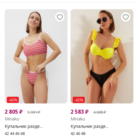
-42%
-42%
2 805
₽
2 583
₽
5 091
₽
4 688
₽
Minaku
Minaku
Купальник разде...
Купальник разде...
42 44 46 48
42 46 48