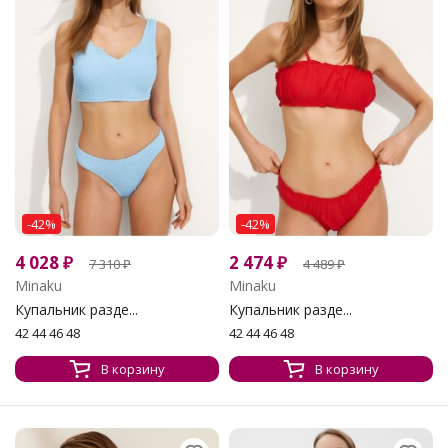
-42%
-42%
4 028
₽
2 474
₽
7 310
₽
4 489
₽
Minaku
Minaku
Купальник разде...
Купальник разде...
42 44 46 48
42 44 46 48
В корзину
В корзину