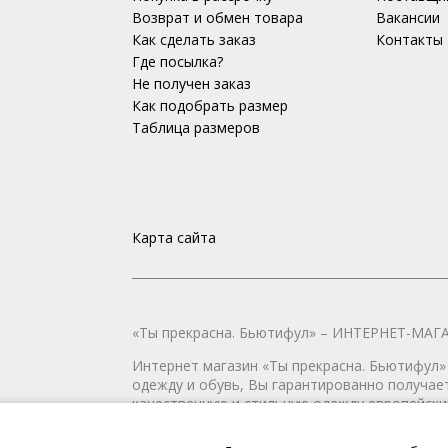
Возврат и обмен товара
Вакансии
Как сделать заказ
Контакты
Где посылка?
Не получен заказ
Как подобрать размер
Таблица размеров
Карта сайта
«Ты прекрасна. Бьютифул» – ИНТЕРНЕТ-М
Интернет магазин «Ты прекрасна. Бьютифул» 
одежду и обувь, Вы гарантированно получае
качественную и стильную одежду европейских
наличии всегда имеется широкий ассортимен
любой город России.