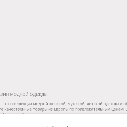
АГАЗИН МОДНОЙ ОДЕЖДЫ
– это коллекции модной женской, мужской, детской одежды и об
те качественные товары из Европы по привлекательным ценам!
 брендов. В каталоге представлена модная одежда различных цв
т удобной женской и мужской обуви на любой сезон. Весь това