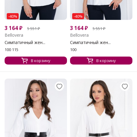
-40%
-40%
3 164
₽
3 164
₽
5 551
₽
5 551
₽
Bellovera
Bellovera
Симпатичный жен...
Симпатичный жен...
100 115
100
В корзину
В корзину