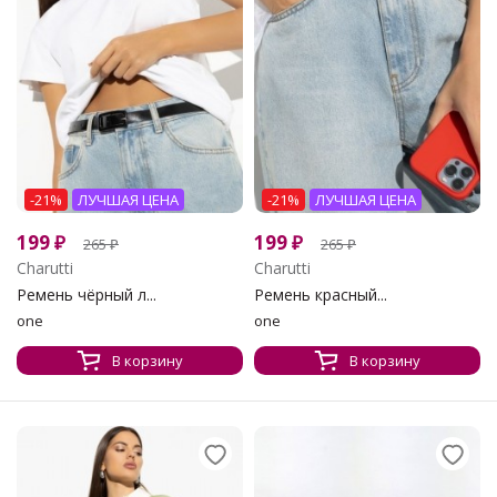
-21%
ЛУЧШАЯ ЦЕНА
-21%
ЛУЧШАЯ ЦЕНА
199
₽
199
₽
265
₽
265
₽
Charutti
Charutti
Ремень чёрный л...
Ремень красный...
one
one
В корзину
В корзину