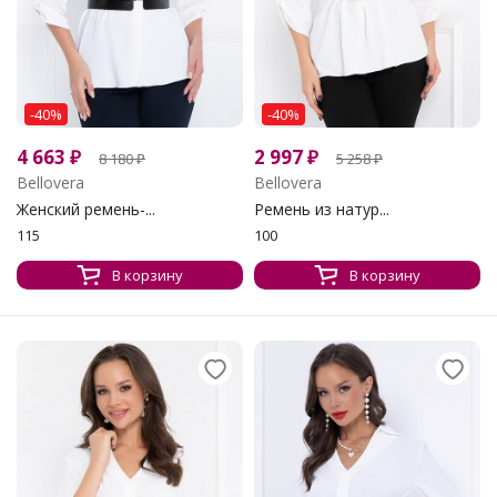
-40%
-40%
4 663
₽
2 997
₽
8 180
₽
5 258
₽
Bellovera
Bellovera
Женский ремень-...
Ремень из натур...
115
100
В корзину
В корзину