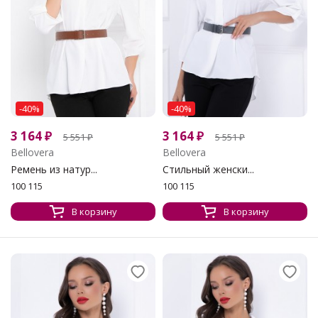
-40%
-40%
3 164
₽
3 164
₽
5 551
₽
5 551
₽
Bellovera
Bellovera
Ремень из натур...
Стильный женски...
100 115
100 115
В корзину
В корзину