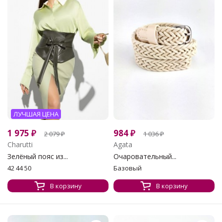
ЛУЧШАЯ ЦЕНА
1 975
₽
984
₽
2 079
₽
1 036
₽
Charutti
Agata
Зелёный пояс из...
Очаровательный...
42 44 50
Базовый
В корзину
В корзину