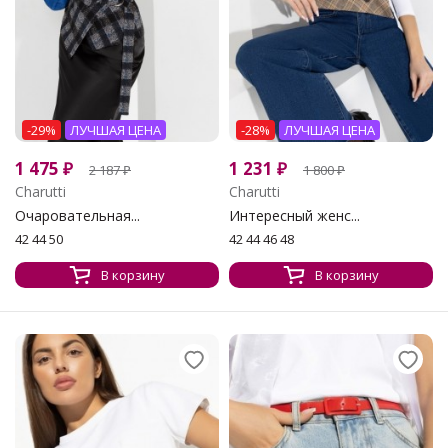
-29%
ЛУЧШАЯ ЦЕНА
-28%
ЛУЧШАЯ ЦЕНА
1 475
₽
1 231
₽
2 187
₽
1 800
₽
Charutti
Charutti
Очаровательная...
Интересный женс...
42 44 50
42 44 46 48
В корзину
В корзину