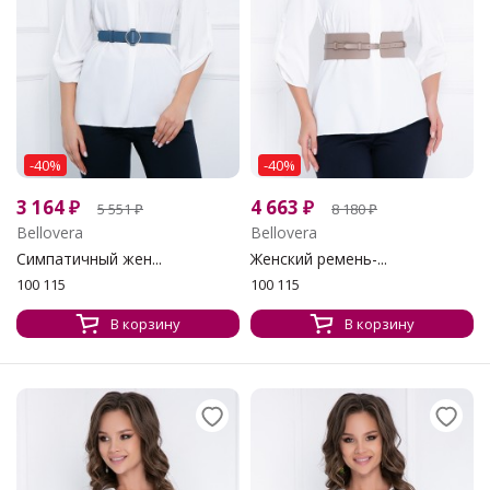
-40%
-40%
3 164
₽
4 663
₽
5 551
₽
8 180
₽
Bellovera
Bellovera
Симпатичный жен...
Женский ремень-...
100 115
100 115
В корзину
В корзину