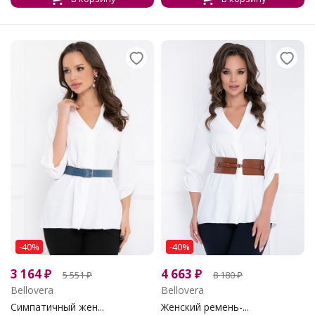
-40%
-40%
3 164
₽
4 663
₽
5 551
₽
8 180
₽
Bellovera
Bellovera
Симпатичный жен...
Женский ремень-...