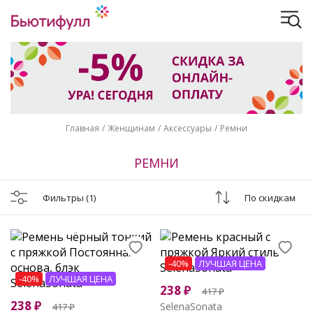
Главная
Женщинам
Аксессуары
Ремни
РЕМНИ
Фильтры
(1)
По скидкам
-40%
ЛУЧШАЯ ЦЕНА
-40%
ЛУЧШАЯ ЦЕНА
238
₽
417
₽
238
₽
SelenaSonata
417
₽