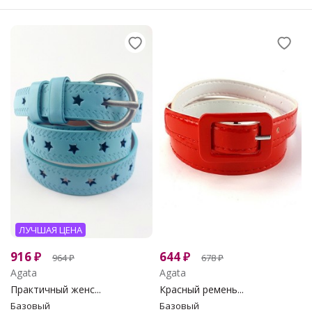
ЛУЧШАЯ ЦЕНА
916
₽
644
₽
964
₽
678
₽
Agata
Agata
Практичный женс...
Красный ремень...
Базовый
Базовый