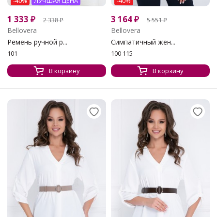
-40%
ЛУЧШАЯ ЦЕНА
-40%
1 333
₽
3 164
₽
2 338
₽
5 551
₽
Bellovera
Bellovera
Ремень ручной р...
Симпатичный жен...
101
100 115
В корзину
В корзину