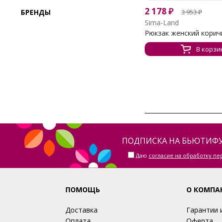
2 178
₽
БРЕНДЫ
3 953
₽
Sima-Land
Рюкзак женский коричн
В корзи
ПОДПИСКА НА БЬЮТИФУ
Даю
согласие на обработку п
ПОМОЩЬ
О КОМПА
Доставка
Гарантии 
Оплата
Оферта