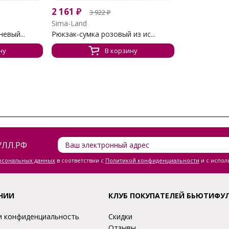
2 161
₽
3 922
₽
Sima-Land
евый...
Рюкзак-сумка розовый из ис...
ну
В корзину
ЛЛ.РФ
ерсональных данных
в соответствии с
Политикой конфиденциальности
и с испол
НИИ
КЛУБ ПОКУПАТЕЛЕЙ БЬЮТИФУ
и конфиденциальность
Скидки
Отзывы