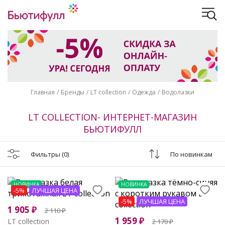
Главная
Бренды
LT collection
Одежда
Водолазки
LT COLLECTION- ИНТЕРНЕТ-МАГАЗИН
БЬЮТИФУЛЛ
Фильтры
(0)
По новинкам
НОВИНКА
НОВИНКА
-5%
ЛУЧШАЯ ЦЕНА
-5%
ЛУЧШАЯ ЦЕНА
1 905
₽
2 110
₽
1 959
₽
LT collection
2 170
₽