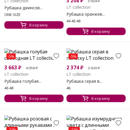
3 208
₽
LT collection
5 924
₽
LT collection
Рубашка джинсов...
Рубашка оранжев...
ONE-SIZE
44 46 48
В корзину
В корзину
-5%
-5%
3 663
₽
2 374
₽
4 058
₽
2 630
₽
LT collection
LT collection
Рубашка голубая...
Рубашка серая в...
46 48
46
В корзину
В корзину
-22%
-22%