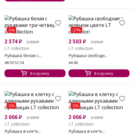
-5%
-27%
2 374
₽
2 503
₽
2 630
₽
3 610
₽
LT collection
LT collection
Рубашка белая с...
Рубашка свободн...
48 50 52 54
44 46
В корзину
В корзину
-5%
-5%
3 006
₽
3 006
₽
3 330
₽
3 330
₽
LT collection
LT collection
Рубашка в клетк...
Рубашка в клетк...