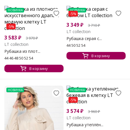
НОВИНКА
НОВИНКА
-5%
3 349
₽
3 710
₽
-5%
LT collection
3 583
₽
3 970
₽
Рубашка серая с...
LT collection
44 50 52 54
Рубашка из плот...
В корзину
44 46 48 50 52 54
В корзину
НОВИНКА
НОВИНКА
-5%
3 574
₽
3 960
₽
LT collection
Рубашка утеплён...