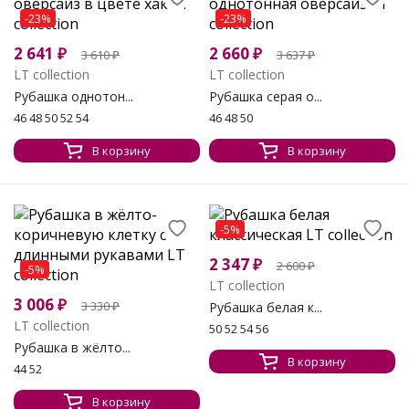
-23%
-23%
2 641
₽
2 660
₽
3 610
₽
3 637
₽
LT collection
LT collection
Рубашка однотон...
Рубашка серая о...
46 48 50 52 54
46 48 50
В корзину
В корзину
-5%
2 347
₽
2 600
₽
-5%
LT collection
3 006
₽
3 330
₽
Рубашка белая к...
LT collection
50 52 54 56
Рубашка в жёлто...
В корзину
44 52
В корзину