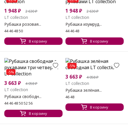
1 948
₽
1 948
₽
2 630
₽
2 630
₽
LT collection
LT collection
Рубашка розовая...
Рубашка изумруд...
44 46 48 50
44 46 48
В корзину
В корзину
-5%
-5%
3 663
₽
4 058
₽
3 663
₽
LT collection
4 058
₽
LT collection
Рубашка зелёная...
Рубашка свободн...
46 48
44 46 48 50 52 56
В корзину
В корзину