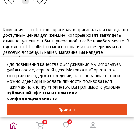
Компания
LT collection
- красивая и оригинальная одежда по
доступным ценам для женщин, которые хотят выглядеть
стильно, успешно и быть уверенной в себе в любом месте. В
одежде от
LT collection
можно пойти и на вечеринку и на
деловую встречу. В нашем магазине Вы найдете
разнообразие моделей: женственные и повседневные
платья, трикотажные брючные и юбочные костюмы,
Для повышения качества обслуживания мы используем
элегантные блузки, брюки в деловом стиле. В производстве
файлы cookie, сервис Яндекс.Метрика и «Top.mail.ru»
моделей используются ткани самого высокого качества, что
которые не содержат сведений, на основании которых
гарантирует долгий срок носки. Размерный ряд представлен в
можно идентифицировать личность пользователя.
линейке от 42 до 56 размеров.
Нажимая на кнопку «Принять», вы принимаете условия
публичной оферты
и
политики
конфиденциальности
Принять
ПОДПИСКА НА БЬЮТИФУЛЛ.РФ
0
0
ПОДПИСАТЬСЯ