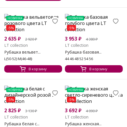
НОВИНКА
НОВИНКА
-5%
-5%
2 635
₽
3 953
₽
2 920
₽
4 380
₽
LT collection
LT collection
Рубашка вельвет...
Рубашка базовая...
L(50-52) M(46-48)
44 46 48 52 54 56
В корзину
В корзину
НОВИНКА
НОВИНКА
-5%
-5%
2 825
₽
3 692
₽
3 130
₽
4 090
₽
LT collection
LT collection
Рубашка белая с...
Рубашка женская...