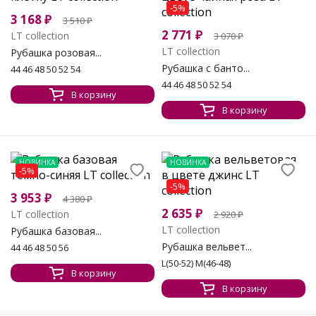
-5%
3 168
₽
3 510
₽
2 771
₽
LT collection
3 070
₽
LT collection
Рубашка розовая...
Рубашка с банто...
44 46 48 50 52 54
44 46 48 50 52 54
В корзину
В корзину
НОВИНКА
НОВИНКА
-5%
-5%
3 953
₽
4 380
₽
2 635
₽
LT collection
2 920
₽
LT collection
Рубашка базовая...
Рубашка вельвет...
44 46 48 50 56
L(50-52) M(46-48)
В корзину
В корзину