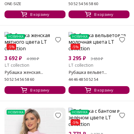
ONE-SIZE
50 52 54 56 58 60
В корзину
В корзину
НОВИНКА
НОВИНКА
-5%
-5%
3 692
₽
3 295
₽
4 090
₽
3 650
₽
LT collection
LT collection
Рубашка женская...
Рубашка вельвет...
50 52 54 56 58 60
44 46 48 50 52 54
В корзину
В корзину
НОВИНКА
НОВИНКА
-5%
2 771
₽