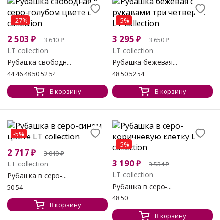
-27%
-5%
2 503
₽
3 295
₽
3 610
₽
3 650
₽
LT collection
LT collection
Рубашка свободн...
Рубашка бежевая...
44 46 48 50 52 54
48 50 52 54
В корзину
В корзину
-5%
-5%
2 717
₽
3 010
₽
3 190
₽
LT collection
3 534
₽
LT collection
Рубашка в серо-...
Рубашка в серо-...
50 54
48 50
В корзину
В корзину