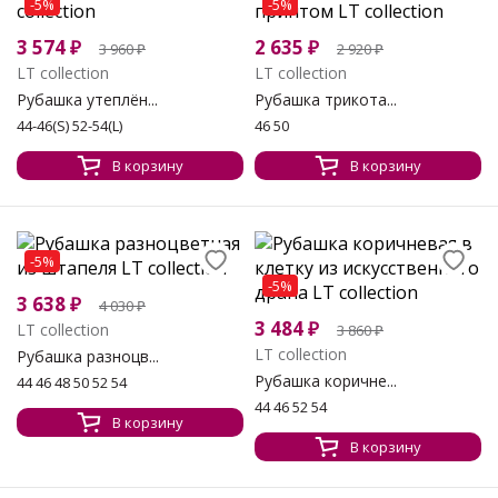
-5%
-5%
3 574
₽
2 635
₽
3 960
₽
2 920
₽
LT collection
LT collection
Рубашка утеплён...
Рубашка трикота...
44-46(S) 52-54(L)
46 50
В корзину
В корзину
-5%
-5%
3 638
₽
4 030
₽
3 484
₽
LT collection
3 860
₽
LT collection
Рубашка разноцв...
Рубашка коричне...
44 46 48 50 52 54
44 46 52 54
В корзину
В корзину