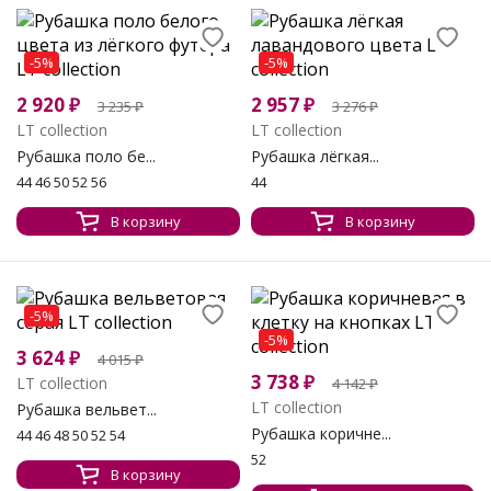
-5%
-5%
2 920
₽
2 957
₽
3 235
₽
3 276
₽
LT collection
LT collection
Рубашка поло бе...
Рубашка лёгкая...
44 46 50 52 56
44
В корзину
В корзину
-5%
-5%
3 624
₽
4 015
₽
3 738
₽
LT collection
4 142
₽
LT collection
Рубашка вельвет...
Рубашка коричне...
44 46 48 50 52 54
52
В корзину