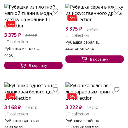
-5%
-5%
3 375
₽
3 740
₽
3 375
₽
LT collection
3 740
₽
LT collection
Рубашка серая в...
Рубашка из плот...
44 46 48 50 52 54
44 50
В корзину
В корзину
-5%
-5%
3 168
₽
3 222
₽
3 510
₽
3 570
₽
LT collection
LT collection
Рубашка однотон...
Рубашка зелёная...
46 48 50 52
44-46(S) 48-50(М) 52-...