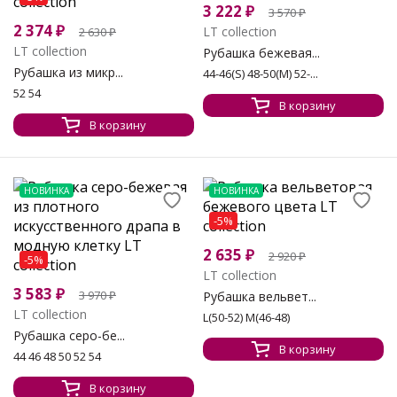
3 222
₽
3 570
₽
2 374
₽
LT collection
2 630
₽
LT collection
Рубашка бежевая...
Рубашка из микр...
44-46(S) 48-50(М) 52-...
52 54
В корзину
В корзину
НОВИНКА
НОВИНКА
-5%
2 635
₽
2 920
₽
-5%
LT collection
3 583
₽
3 970
₽
Рубашка вельвет...
LT collection
L(50-52) M(46-48)
Рубашка серо-бе...
В корзину
44 46 48 50 52 54
В корзину