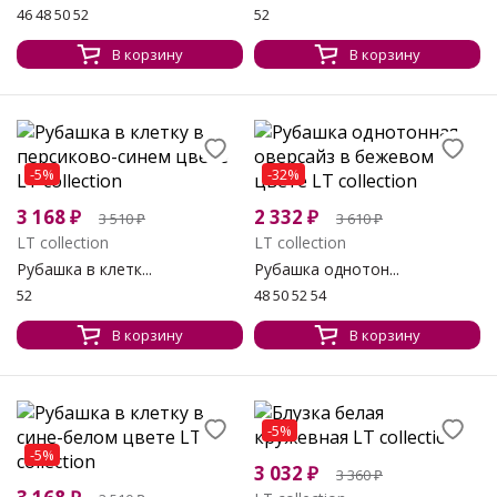
46 48 50 52
52
В корзину
В корзину
-5%
-32%
3 168
₽
2 332
₽
3 510
₽
3 610
₽
LT collection
LT collection
Рубашка в клетк...
Рубашка однотон...
52
48 50 52 54
В корзину
В корзину
-5%
-5%
3 032
₽
3 360
₽