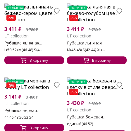
НОВИНКА
НОВИНКА
-5%
-5%
3 411
₽
3 411
₽
3 780
₽
3 780
₽
LT collection
LT collection
Рубашка льняная...
Рубашка льняная...
L(50-52) M(46-48) S(4...
M(46-48) S(42-44) XL(...
В корзину
В корзину
НОВИНКА
НОВИНКА
-5%
-5%
3 141
₽
3 480
₽
3 430
₽
LT collection
3 800
₽
LT collection
Рубашка чёрная...
Рубашка бежевая...
44 46 48 50 52 54
единый(46-52)
В корзину