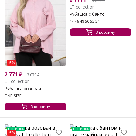
3 070
₽
LT collection
Рубашка с банто...
44 46 48 50 52 54
В корзину
-5%
2 771
₽
3 070
₽
LT collection
Рубашка розовая...
ONE-SIZE
В корзину
НОВИНКА
НОВИНКА
-5%