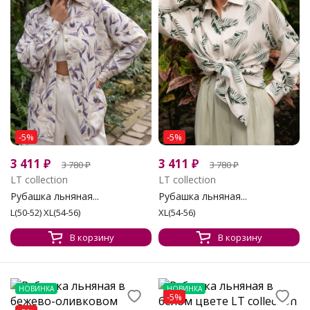
-5%
-5%
3 411
₽
3 411
₽
3 780
₽
3 780
₽
LT collection
LT collection
Рубашка льняная...
Рубашка льняная...
L(50-52) XL(54-56)
XL(54-56)
В корзину
В корзину
НОВИНКА
НОВИНКА
-5%