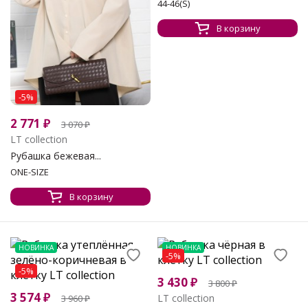
44-46(S)
В корзину
-5%
2 771
₽
3 070
₽
LT collection
Рубашка бежевая...
ONE-SIZE
В корзину
НОВИНКА
НОВИНКА
-5%
-5%
3 430
₽
3 800
₽
3 574
₽
LT collection
3 960
₽