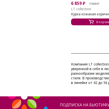
6 859
₽
7 600
₽
LT collection
Курка кожаная коричне
В корзи
Компания
LT collection
уверенной в себе в л
разнообразие моделей
стиле. В производств
в линейке от 42 до 56
ПОДПИСКА НА БЬЮТИФУ