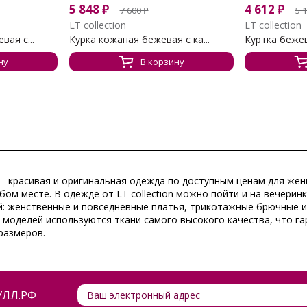
5 848
₽
4 612
₽
7 600
₽
5 
LT collection
LT collection
вая с...
Курка кожаная бежевая с ка...
Куртка бежев
ну
В корзину
- красивая и оригинальная одежда по доступным ценам для жен
юбом месте. В одежде от
LT collection
можно пойти и на вечеринк
: женственные и повседневные платья, трикотажные брючные и
е моделей используются ткани самого высокого качества, что га
 размеров.
ЛЛ.РФ