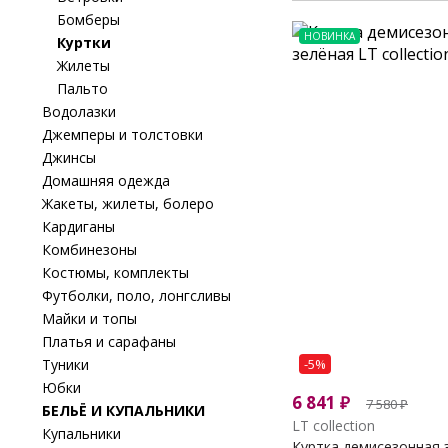
Бомберы
НОВИНКА
Куртки
Жилеты
Пальто
Водолазки
Джемперы и толстовки
Джинсы
Домашняя одежда
Жакеты, жилеты, болеро
Кардиганы
Комбинезоны
Костюмы, комплекты
Футболки, поло, лонгсливы
Майки и топы
Платья и сарафаны
Туники
-5%
Юбки
6 841
₽
7 580
₽
БЕЛЬЁ И КУПАЛЬНИКИ
LT collection
Купальники
Куртка демисезонная з