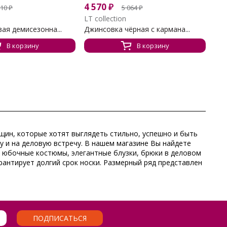
4 570
₽
110
₽
5 064
₽
LT collection
ая демисезонна...
Джинсовка чёрная с кармана...
В корзину
В корзину
щин, которые хотят выглядеть стильно, успешно и быть
у и на деловую встречу. В нашем магазине Вы найдете
 юбочные костюмы, элегантные блузки, брюки в деловом
рантирует долгий срок носки. Размерный ряд представлен
ПОДПИСАТЬСЯ