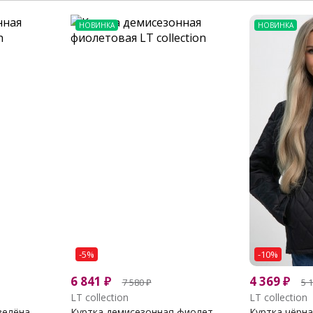
НОВИНКА
НОВИНКА
-5%
-10%
6 841
₽
4 369
₽
7 580
₽
5 
LT collection
LT collection
елёна...
Куртка демисезонная фиолет...
Куртка чёрна