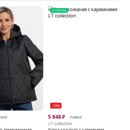
НОВИНКА
-19%
5 848
₽
110
₽
7 600
₽
LT collection
я демисезонная...
Курка кожаная с карманами