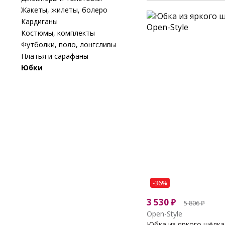
Жакеты, жилеты, болеро
Кардиганы
Костюмы, комплекты
Футболки, поло, лонгсливы
Платья и сарафаны
Юбки
-36%
3 530
₽
5 806
₽
Open-Style
Юбка из яркого шёлка