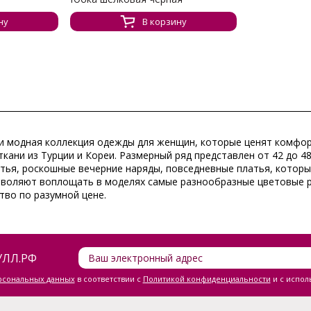
ну
В корзину
я и модная коллекция одежды для женщин, которые ценят комфо
кани из Турции и Кореи. Размерный ряд представлен от 42 до 4
латья, роскошные вечерние наряды, повседневные платья, котор
зволяют воплощать в моделях самые разнообразные цветовые ре
тво по разумной цене.
ЛЛ.РФ
ерсональных данных
в соответствии с
Политикой конфиденциальности
и с испол