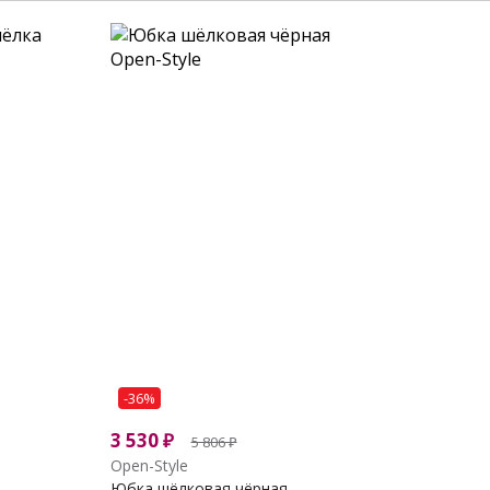
-36%
3 530
₽
5 806
₽
Open-Style
Юбка шёлковая чёрная