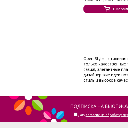
В корзи
Open-Style – стильна
только качественные т
casual, элегантные п
дизайнерские идеи по
стиль и высокое качес
ПОДПИСКА НА БЬЮТИФУ
Даю
согласие на обработку п