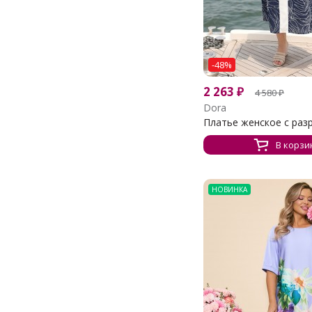
-48%
2 263
₽
4 580
₽
Dora
Платье женское с разр
В корзи
НОВИНКА