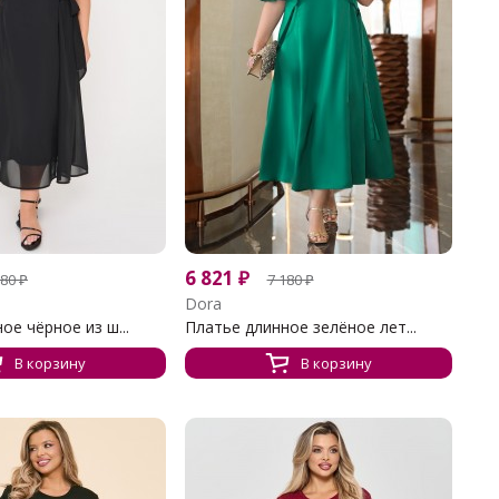
6 821
₽
380
₽
7 180
₽
Dora
ое чёрное из ш...
Платье длинное зелёное лет...
В корзину
В корзину