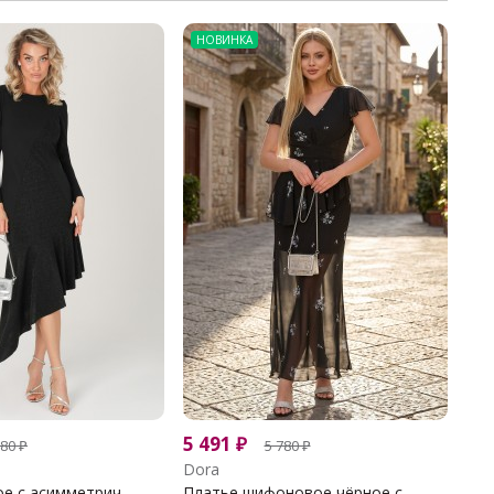
НОВИНКА
5 491
₽
380
₽
5 780
₽
Dora
е с асимметрич...
Платье шифоновое чёрное с...