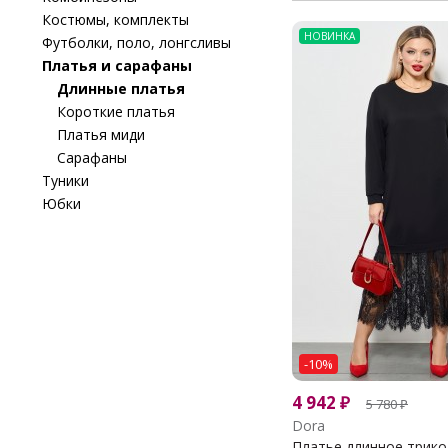
Костюмы, комплекты
НОВИНКА
Футболки, поло, лонгсливы
Платья и сарафаны
Длинные платья
Короткие платья
Платья миди
Сарафаны
Туники
Юбки
-10%
4 942
₽
5 780
₽
Dora
Платье длинное трико