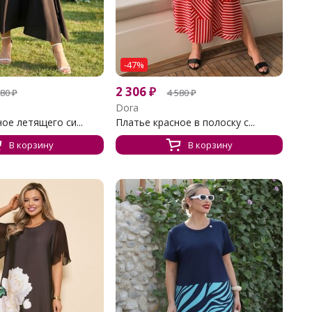
-47%
2 306
₽
780
₽
4 580
₽
Dora
ое летящего си...
Платье красное в полоску с...
В корзину
В корзину