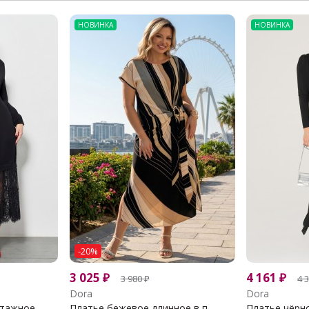
НОВИНКА
НОВИНКА
-20%
3 025
₽
4 161
₽
3 980
₽
4 
Dora
Dora
тажное...
Платье бежевое длинное в п...
Платье чёрно