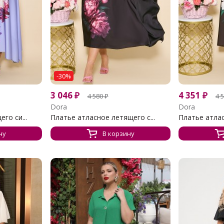
-30%
3 046
₽
4 351
₽
4 580
₽
4 
Dora
Dora
го си...
Платье атласное летящего с...
Платье атлас
ну
В корзину