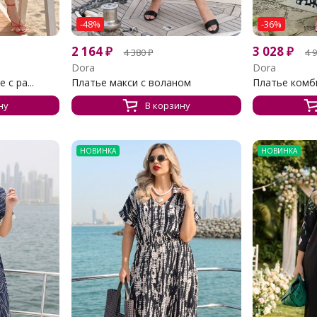
-48%
-36%
2 164
₽
3 028
₽
4 380
₽
4 
Dora
Dora
с ра...
Платье макси с воланом
Платье комби
ну
В корзину
НОВИНКА
НОВИНКА