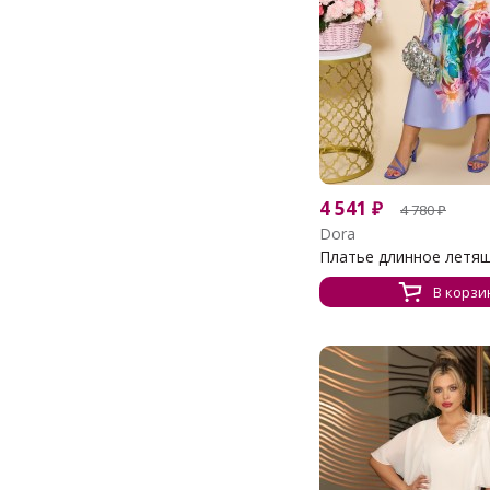
4 541
₽
4 780
₽
Dora
Платье длинное летяще
В корзи