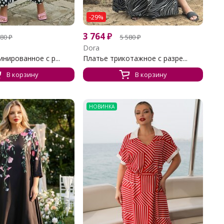
-29%
3 764
₽
980
₽
5 580
₽
Dora
нированное с р...
Платье трикотажное с разре...
В корзину
В корзину
НОВИНКА