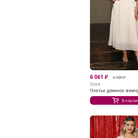
6 061
₽
6 380
₽
Dora
Платье длинное жемчу
В корзи