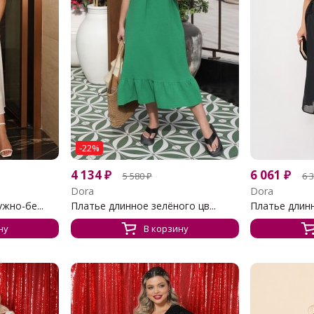
-22%
4 134
₽
6 061
₽
5 580
₽
6 
Dora
Dora
жно-бе...
Платье длинное зелёного цв...
Платье длинн
ну
В корзину