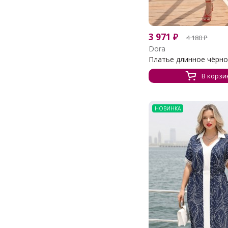
3 971
₽
4 180
₽
Dora
Платье длинное чёрное 
В корзи
НОВИНКА