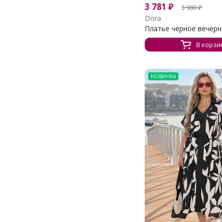
3 781
₽
3 980
₽
Dora
Платье чёрное вечерн
В корзи
НОВИНКА