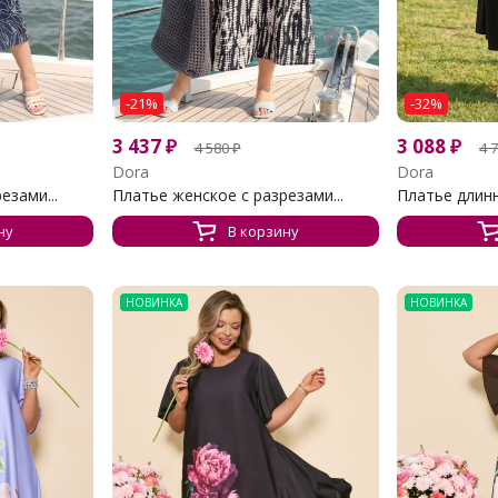
-21%
-32%
3 437
₽
3 088
₽
4 580
₽
4 
Dora
Dora
езами...
Платье женское с разрезами...
Платье длинн
ну
В корзину
НОВИНКА
НОВИНКА