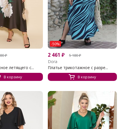
-50%
2 461
₽
580
₽
5 180
₽
Dora
ное летящего с...
Платье трикотажное с разре...
В корзину
В корзину