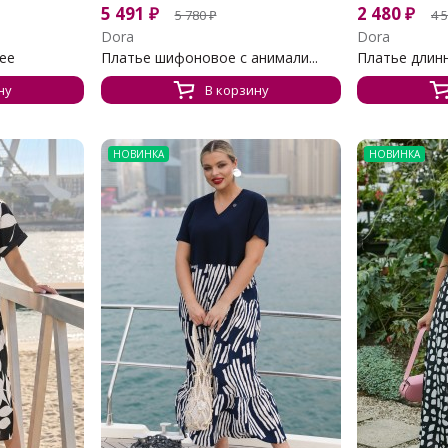
5 491
₽
2 480
₽
5 780
₽
4 
Dora
Dora
ее
Платье шифоновое с анимали...
Платье длинно
ну
В корзину
НОВИНКА
НОВИНКА