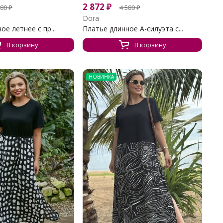
2 872
₽
580
₽
4 580
₽
Dora
е летнее с пр...
Платье длинное А-силуэта с...
В корзину
В корзину
НОВИНКА