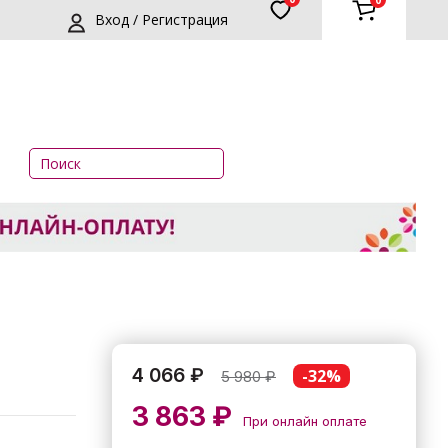
0
Вход / Регистрация
4 066 ₽
-32%
5 980
₽
3 863 ₽
При онлайн оплате