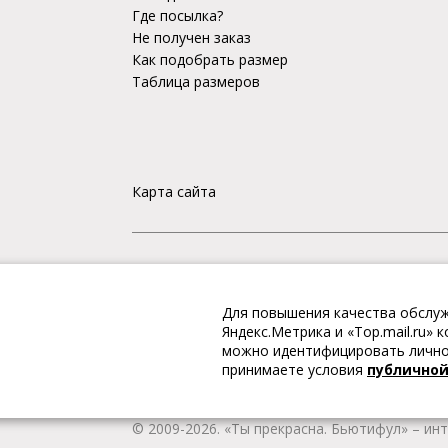
Где посылка?
Не получен заказ
Как подобрать размер
Таблица размеров
Карта сайта
«Ты прекрасна. Бьютифул» – ИНТЕРНЕТ-М
Для повышения качества обслуж
Интернет магазин «Ты прекрасна. Бьютифул» 
Яндекс.Метрика и «Top.mail.ru»
одежду и обувь, Вы гарантированно получае
можно идентифицировать личнос
качественную и стильную одежду европейских
принимаете условия
публично
наличии всегда имеется широкий ассортимен
любой город России.
© 2009-2026. «Ты прекрасна. Бьютифул» – ин