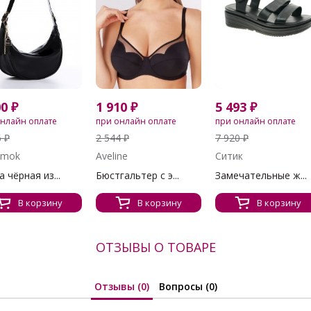
00 ₽
1 910 ₽
5 493 ₽
онлайн оплате
при онлайн оплате
при онлайн оплате
6 ₽
2 544 ₽
7 920 ₽
amok
Aveline
Ситик
 чёрная из...
Бюстгальтер с э...
Замечательные ж...
В корзину
В корзину
В корзину
ОТЗЫВЫ О ТОВАРЕ
Отзывы (0)
Вопросы (0)