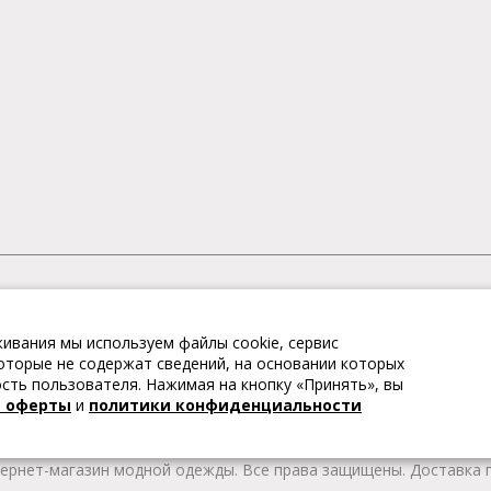
АГАЗИН МОДНОЙ ОДЕЖДЫ
ивания мы используем файлы cookie, сервис
– это коллекции модной женской, мужской, детской одежды и об
 которые не содержат сведений, на основании которых
те качественные товары из Европы по привлекательным ценам!
ть пользователя. Нажимая на кнопку «Принять», вы
 брендов. В каталоге представлена модная одежда различных цв
й оферты
и
политики конфиденциальности
т удобной женской и мужской обуви на любой сезон. Весь това
тернет-магазин модной одежды. Все права защищены. Доставка п