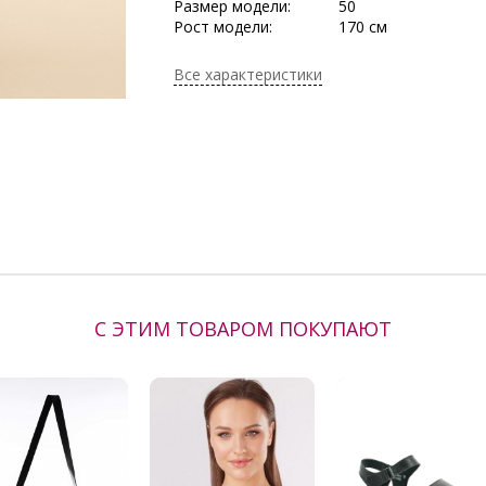
Размер модели:
50
Рост модели:
170 см
Состав:
Полиэстер 82%, Ви
Эластан 3%
Все характеристики
Тип ткани:
Трикотаж
Сезон:
Весна, Весна/Лето,
Производитель:
Dora
С ЭТИМ ТОВАРОМ ПОКУПАЮТ