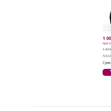
1 0
при 
1 81
Naz
Сумка