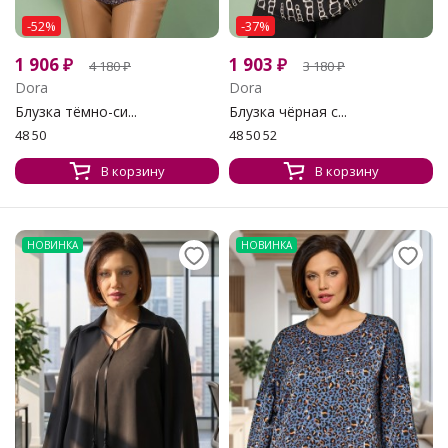
-52%
-37%
1 906
₽
1 903
₽
4 180
₽
3 180
₽
Dora
Dora
Блузка тёмно-си...
Блузка чёрная с...
48 50
48 50 52
В корзину
В корзину
НОВИНКА
НОВИНКА