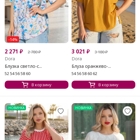
-14%
2 271
₽
3 021
₽
2 780
₽
3 180
₽
Dora
Dora
Блузка светло-с...
Блуза оранжево-...
52 54 56 58 60
54 56 58 60 62
В корзину
В корзину
НОВИНКА
НОВИНКА