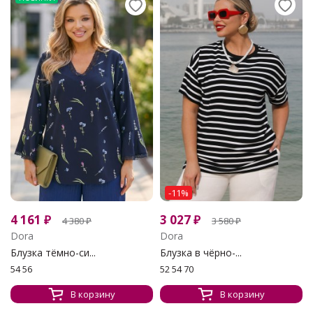
-11%
4 161
₽
3 027
₽
4 380
₽
3 580
₽
Dora
Dora
Блузка тёмно-си...
Блузка в чёрно-...
54 56
52 54 70
В корзину
В корзину