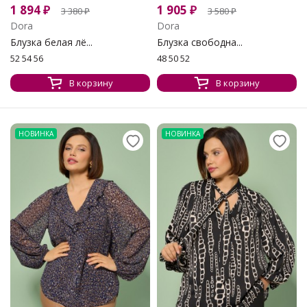
1 894
₽
1 905
₽
3 380
₽
3 580
₽
Dora
Dora
Блузка белая лё...
Блузка свободна...
52 54 56
48 50 52
В корзину
В корзину
НОВИНКА
НОВИНКА