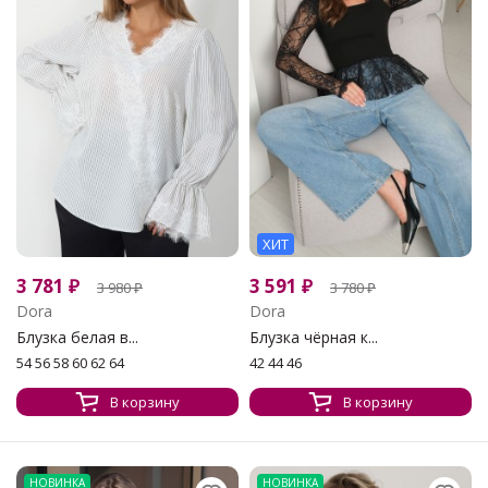
ХИТ
3 781
₽
3 591
₽
3 980
₽
3 780
₽
Dora
Dora
Блузка белая в...
Блузка чёрная к...
54 56 58 60 62 64
42 44 46
В корзину
В корзину
НОВИНКА
НОВИНКА