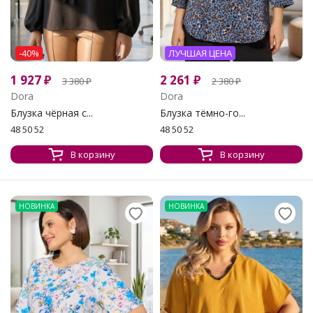
-40%
ЛУЧШАЯ ЦЕНА
1 927
₽
2 261
₽
3 380
₽
2 380
₽
Dora
Dora
Блузка чёрная с...
Блузка тёмно-го...
48 50 52
48 50 52
В корзину
В корзину
НОВИНКА
НОВИНКА