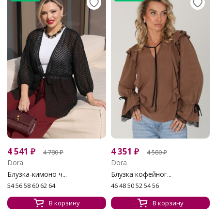
4 541
₽
4 351
₽
4 780
₽
4 580
₽
Dora
Dora
Блузка-кимоно ч...
Блузка кофейног...
54 56 58 60 62 64
46 48 50 52 54 56
В корзину
В корзину