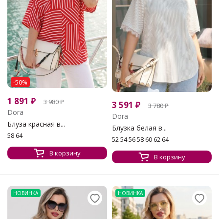
-50%
1 891
₽
3 980
₽
3 591
₽
3 780
₽
Dora
Dora
Блуза красная в...
Блузка белая в...
58 64
52 54 56 58 60 62 64
В корзину
В корзину
НОВИНКА
НОВИНКА