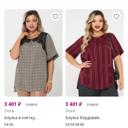
3 401
₽
3 401
₽
3 580
₽
3 580
₽
Dora
Dora
Блузка в клетку...
Блузка бордовая...
54 56
54 56 58 60