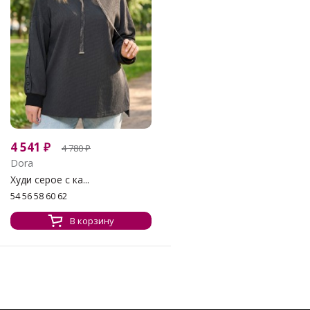
4 541
₽
4 780
₽
Dora
Худи серое с ка...
54 56 58 60 62
В корзину