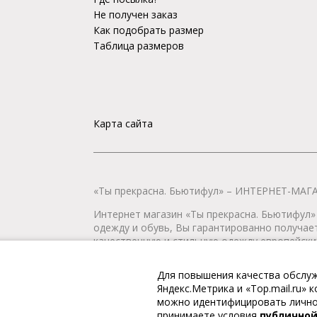
Не получен заказ
Как подобрать размер
Таблица размеров
Карта сайта
«Ты прекрасна. Бьютифул» – ИНТЕРНЕТ-М
Интернет магазин «Ты прекрасна. Бьютифул» 
одежду и обувь, Вы гарантированно получае
качественную и стильную одежду европейских
наличии всегда имеется широкий ассортимен
любой город России.
Для повышения качества обслуж
Яндекс.Метрика и «Top.mail.ru»
© 2009-2026. «Ты прекрасна. Бьютифул» – ин
можно идентифицировать личнос
принимаете условия
публично