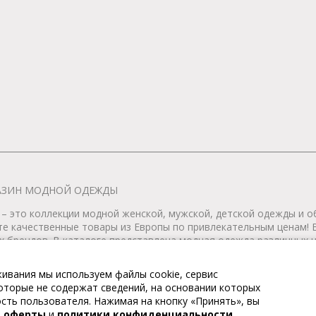
АГАЗИН МОДНОЙ ОДЕЖДЫ
– это коллекции модной женской, мужской, детской одежды и об
те качественные товары из Европы по привлекательным ценам!
 брендов. В каталоге представлена модная одежда различных цв
т удобной женской и мужской обуви на любой сезон. Весь това
ивания мы используем файлы cookie, сервис
 которые не содержат сведений, на основании которых
тернет-магазин модной одежды. Все права защищены. Доставка п
ть пользователя. Нажимая на кнопку «Принять», вы
й оферты
и
политики конфиденциальности