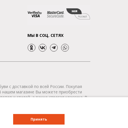
МЫ В СОЦ. СЕТЯХ
уви с доставкой по всей России. Покупая
 В нашем магазине Вы можете приобрести
етов и стилей, а также строгая классика. В
р сертифицирован. Мы доставим Ваш заказ в
о всей России - бесплатно!
Принять