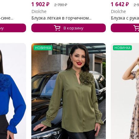
1 902
₽
1 642
₽
2 780
₽
2 
Diolche
Diolche
сине...
Блузка лёгкая в горчичном...
Блузка с рука
ну
В корзину
НОВИНКА
НОВИНКА