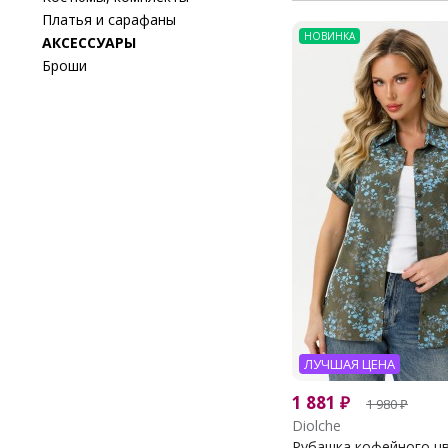
Платья и сарафаны
НОВИНКА
АКСЕССУАРЫ
Броши
ЛУЧШАЯ ЦЕНА
1 881
₽
1 980
₽
Diolche
Рубашка кофейного цве