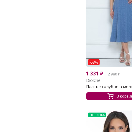
-53%
1 331
₽
2 980
₽
Diolche
Платье голубое в мелки
В корзи
НОВИНКА