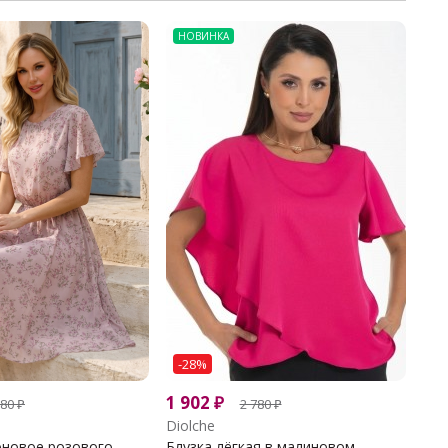
НОВИНКА
-28%
1 902
₽
580
₽
2 780
₽
Diolche
новое розового...
Блузка лёгкая в малиновом...