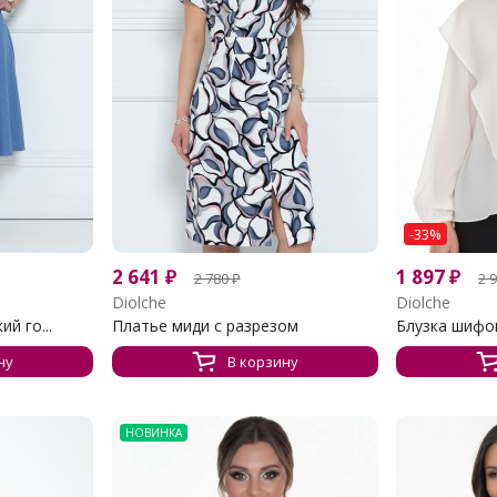
-33%
2 641
₽
1 897
₽
2 780
₽
2 
Diolche
Diolche
й го...
Платье миди с разрезом
Блузка шифон
ну
В корзину
НОВИНКА