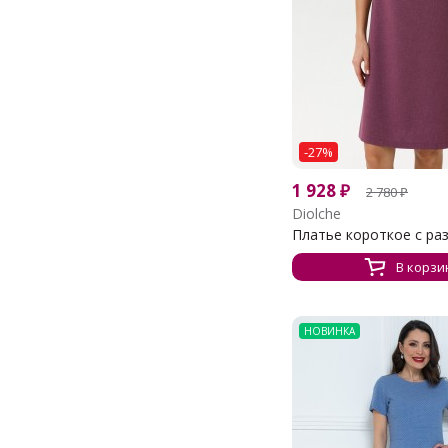
-27%
1 928
₽
2 780
₽
Diolche
Платье короткое с раз
В корзи
НОВИНКА