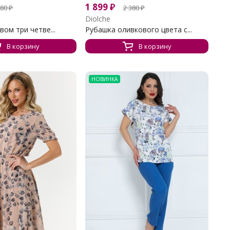
1 899
₽
980
₽
2 380
₽
Diolche
вом три четве...
Рубашка оливкового цвета с...
В корзину
В корзину
НОВИНКА