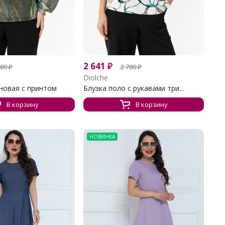
2 641
₽
980
₽
2 780
₽
Diolche
новая с принтом
Блузка поло с рукавами три...
В корзину
В корзину
НОВИНКА