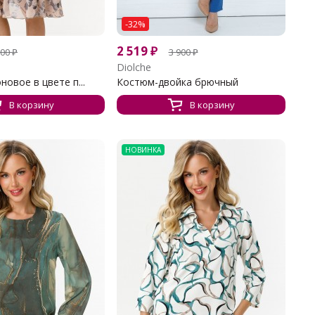
-32%
2 519
₽
700
₽
3 900
₽
Diolche
овое в цвете п...
Костюм-двойка брючный
В корзину
В корзину
НОВИНКА