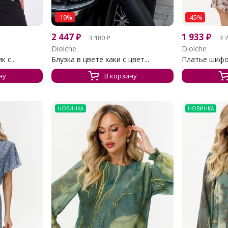
-19%
-45%
2 447
₽
1 933
₽
3 180
₽
3 
Diolche
Diolche
 с...
Блузка в цвете хаки с цвет...
Платье шифон
ну
В корзину
НОВИНКА
НОВИНКА