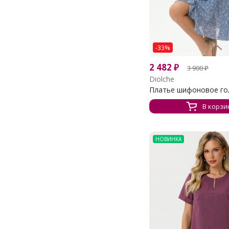
-33%
2 482
₽
3 900
₽
Diolche
Платье шифоновое голу
В корзи
НОВИНКА