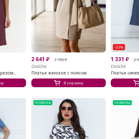
-53%
2 641
₽
1 331
₽
2 780
₽
2 
Diolche
Diolche
резом...
Платье женское с поясом
Платье сине
ну
В корзину
НОВИНКА
НОВИНКА