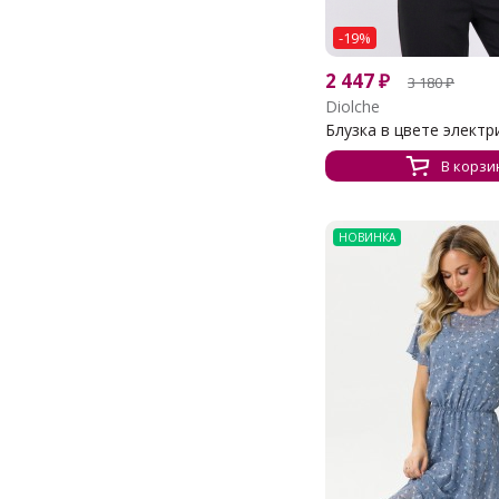
-19%
2 447
₽
3 180
₽
Diolche
Блузка в цвете электрик
В корзи
НОВИНКА