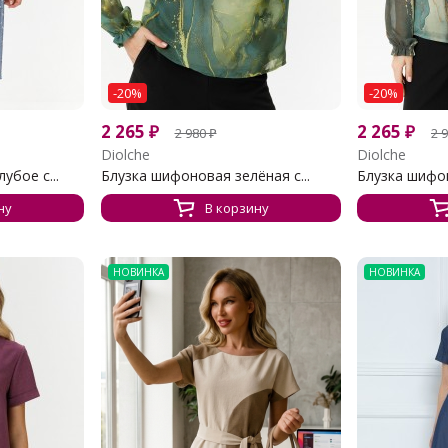
-20%
-20%
2 265
₽
2 265
₽
2 980
₽
2 
Diolche
Diolche
бое с...
Блузка шифоновая зелёная с...
Блузка шифо
ну
В корзину
НОВИНКА
НОВИНКА