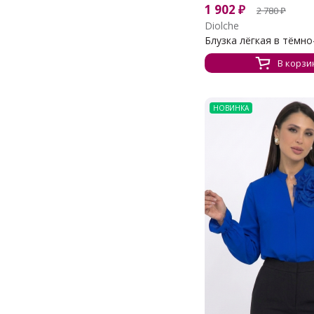
1 902
₽
2 780
₽
Diolche
Блузка лёгкая в тёмно-
В корзи
НОВИНКА