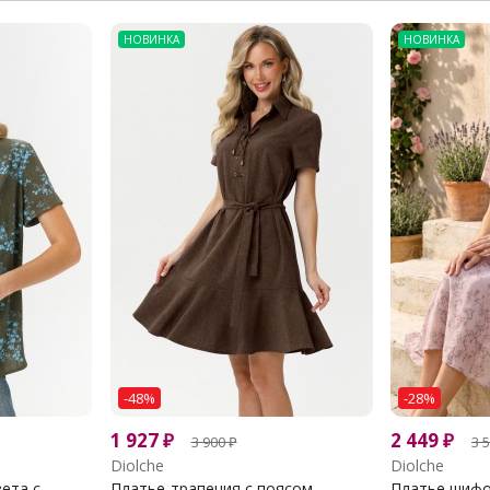
НОВИНКА
НОВИНКА
-48%
-28%
1 927
₽
2 449
₽
3 900
₽
3 
Diolche
Diolche
та с...
Платье-трапеция с поясом
Платье шифо