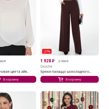
-27%
1 928
₽
980
₽
2 780
₽
Diolche
овая цвета айв...
Брюки-палаццо шоколадного...
В корзину
В корзину