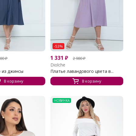
-53%
1 331
₽
980
₽
2 980
₽
Diolche
е из джинсы
Платье лавандового цвета в...
В корзину
В корзину
НОВИНКА