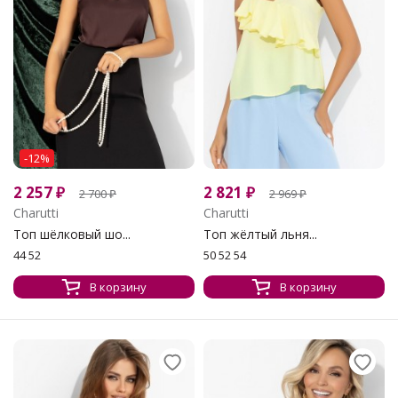
-12%
2 257
₽
2 821
₽
2 700
₽
2 969
₽
Charutti
Charutti
Топ шёлковый шо...
Топ жёлтый льня...
44 52
50 52 54
В корзину
В корзину