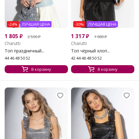
-24%
ЛУЧШАЯ ЦЕНА
-30%
ЛУЧШАЯ ЦЕНА
1 805
₽
1 317
₽
2 500
₽
1 980
₽
Charutti
Charutti
Топ праздничный...
Топ чёрный хлоп...
44 46 48 50 52
42 44 46 48 50 52
В корзину
В корзину