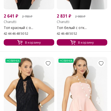
2 641
₽
2 831
₽
2 780
₽
2 980
₽
Charutti
Charutti
Топ красный с о...
Топ белый с отк...
42 44 46 48 50 52
42 46 48 50 52
В корзину
В корзину
НОВИНКА
НОВИНКА