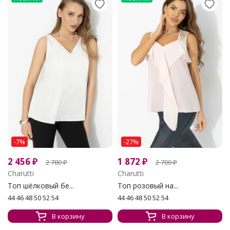
-7%
-27%
2 456
₽
1 872
₽
2 780
₽
2 700
₽
Charutti
Charutti
Топ шёлковый бе...
Топ розовый на...
44 46 48 50 52 54
44 46 48 50 52 54
В корзину
В корзину