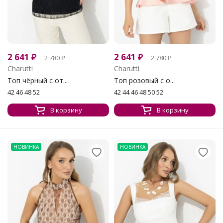
2 641
₽
2 641
₽
2 780
₽
2 780
₽
Charutti
Charutti
Топ чёрный с от...
Топ розовый с о...
42 46 48 52
42 44 46 48 50 52
В корзину
В корзину
НОВИНКА
НОВИНКА