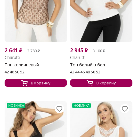
2 641
₽
2 945
₽
2 780
₽
3 100
₽
Charutti
Charutti
Топ коричневый...
Топ белый в бел...
42 46 50 52
42 44 46 48 50 52
В корзину
В корзину
НОВИНКА
НОВИНКА