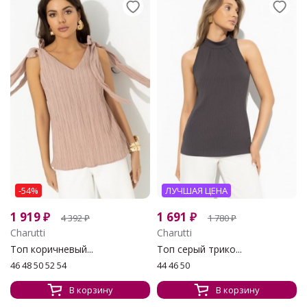
-54%
ЛУЧШАЯ ЦЕНА
1 919
₽
1 691
₽
4 392
₽
1 780
₽
Charutti
Charutti
Топ коричневый...
Топ серый трико...
46 48 50 52 54
44 46 50
В корзину
В корзину