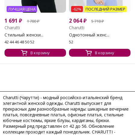
ЛУЧШАЯ ЦЕНА
-62%
ПОСЛЕДНИЙ РАЗМЕР
1 691
₽
2 064
₽
1 780
₽
5 718
₽
Charutti
Charutti
Стильный женски...
Однотонный женс...
42 44 46 48 50 52
52
В корзину
В корзину
Charutti (Чарутти) - модный российско-итальянский бренд
элегантной женской одежды. Charutti выпускает для
прекрасных дам разнообразные наряды: шикарные вечерние
платья, повседневные платья, офисные платья, стильные
юбочные костюмы, яркие блузы, кардиганы, брюки.
Размерный ряд представлен от 42 до 56. Обновление
коллекции проходит каждый понедельник. CHARUTTI -