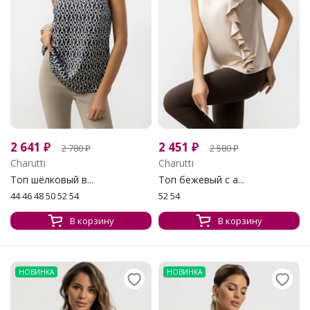
2 641
₽
2 451
₽
2 780
₽
2 580
₽
Charutti
Charutti
Топ шёлковый в...
Топ бежевый с а...
44 46 48 50 52 54
52 54
В корзину
В корзину
НОВИНКА
НОВИНКА