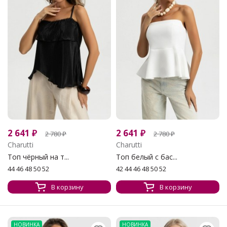
2 641
₽
2 641
₽
2 780
₽
2 780
₽
Charutti
Charutti
Топ чёрный на т...
Топ белый с бас...
44 46 48 50 52
42 44 46 48 50 52
В корзину
В корзину
НОВИНКА
НОВИНКА