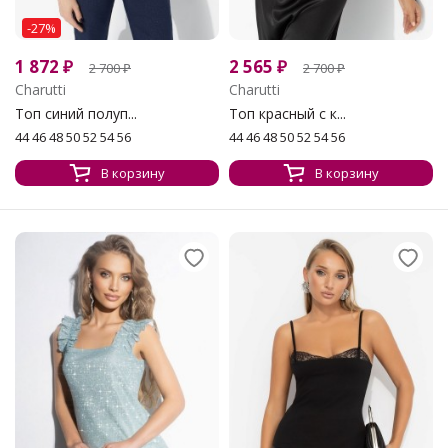
-27%
1 872
₽
2 565
₽
2 700
₽
2 700
₽
Charutti
Charutti
Топ синий полуп...
Топ красный с к...
44 46 48 50 52 54 56
44 46 48 50 52 54 56
В корзину
В корзину