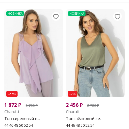
НОВИНКА
НОВИНКА
-27%
-7%
1 872
₽
2 456
₽
2 700
₽
2 780
₽
Charutti
Charutti
Топ сиреневый н...
Топ шёлковый зе...
44 46 48 50 52 54
44 46 48 50 52 54