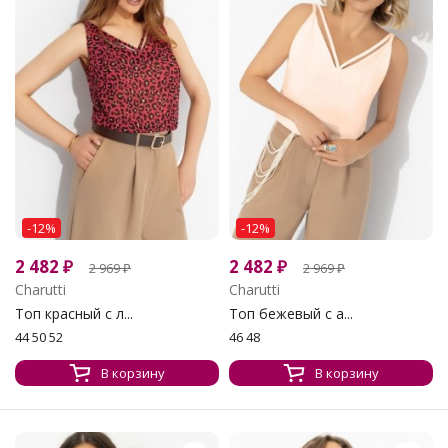
-12%
-12%
2 482
₽
2 482
₽
2 969
₽
2 969
₽
Charutti
Charutti
Топ красный с л...
Топ бежевый с а...
44 50 52
46 48
В корзину
В корзину