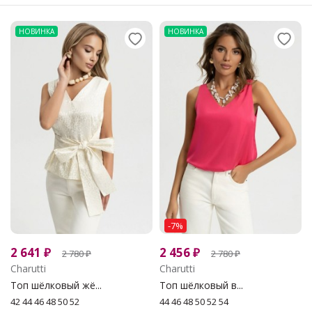
НОВИНКА
НОВИНКА
-7%
2 641
₽
2 456
₽
2 780
₽
2 780
₽
Charutti
Charutti
Топ шёлковый жё...
Топ шёлковый в...
42 44 46 48 50 52
44 46 48 50 52 54