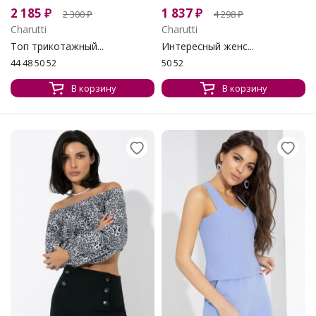
2 185
₽
1 837
₽
2 300
₽
4 298
₽
Charutti
Charutti
Топ трикотажный...
Интересный женс...
44 48 50 52
50 52
В корзину
В корзину