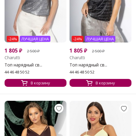
-24%
ЛУЧШАЯ ЦЕНА
-24%
ЛУЧШАЯ ЦЕНА
1 805
₽
1 805
₽
2 500
₽
2 500
₽
Charutti
Charutti
Топ нарядный св...
Топ нарядный св...
44 46 48 50 52
44 46 48 50 52
В корзину
В корзину