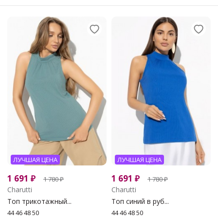
ЛУЧШАЯ ЦЕНА
ЛУЧШАЯ ЦЕНА
1 691
₽
1 691
₽
1 780
₽
1 780
₽
Charutti
Charutti
Топ трикотажный...
Топ синий в руб...
44 46 48 50
44 46 48 50