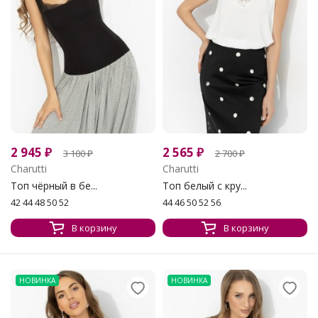
2 945
₽
2 565
₽
3 100
₽
2 700
₽
Charutti
Charutti
Топ чёрный в бе...
Топ белый с кру...
42 44 48 50 52
44 46 50 52 56
В корзину
В корзину
НОВИНКА
НОВИНКА