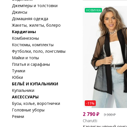
Джемперы и толстовки
НОВИНКА
Джинсы
Домашняя одежда
Жакеты, жилеты, болеро
Кардиганы
Комбинезоны
Костюмы, комплекты
Футболки, поло, лонгсливы
Майки и топы
Платья и сарафаны
Туники
Юбки
БЕЛЬЁ И КУПАЛЬНИКИ
Купальники
АКСЕССУАРЫ
Бусы, колье, воротнички
-11%
Головные уборы
2 790
₽
3 300
₽
Ремни
Charutti
Кардиган чёрный ориги