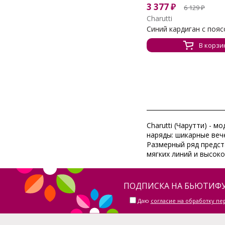
3 377
₽
6 129
₽
Charutti
Синий кардиган с поясо
В корзи
Charutti (Чарутти) - 
наряды: шикарные веч
Размерный ряд предст
мягких линий и высоко
ПОДПИСКА НА БЬЮТИФУ
Даю
согласие на обработку п