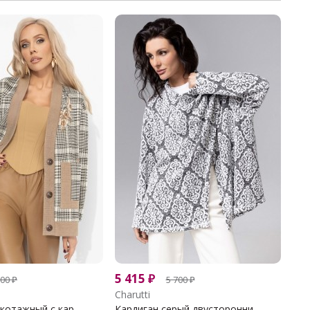
5 415
₽
500
₽
5 700
₽
Charutti
котажный с кар...
Кардиган серый двусторонни...