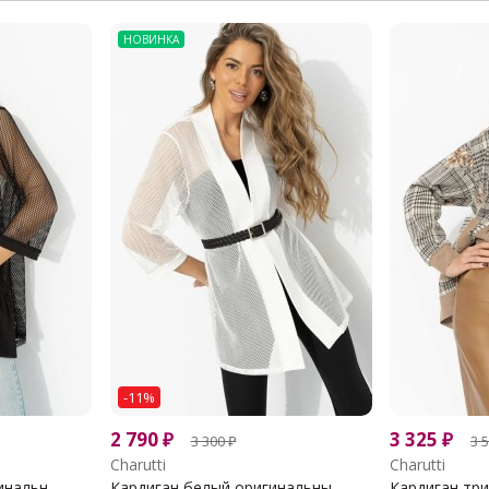
НОВИНКА
-11%
2 790
₽
3 325
₽
3 300
₽
3 
Charutti
Charutti
нальн...
Кардиган белый оригинальны...
Кардиган три