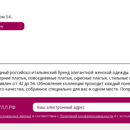
м 54...
ну
модный российско-итальянский бренд элегантной женской одежды.
ерние платья, повседневные платья, офисные платья, стильные 
авлен от 42 до 56. Обновление коллекции проходит каждый пон
го качества, собранное специально для вас в одном месте. Поп
ЛЛ.РФ
ерсональных данных
в соответствии с
Политикой конфиденциальности
и с испол