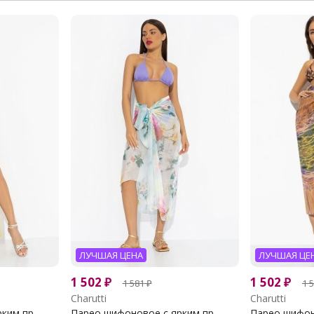
ЛУЧШАЯ ЦЕНА
ЛУЧШАЯ ЦЕ
1 502
₽
1 502
₽
1 581
₽
1 
Charutti
Charutti
им пр...
Парео шифоновое с ярким пр...
Парео шифоно