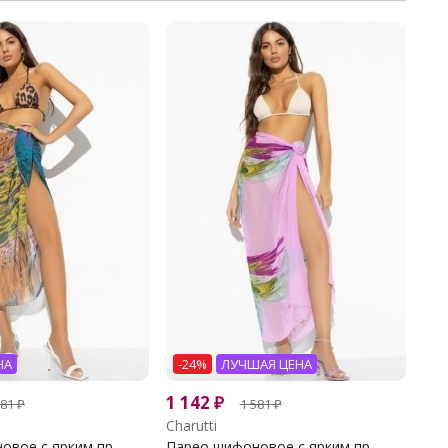
НА
-24%
ЛУЧШАЯ ЦЕНА
1 142
₽
581
₽
1 581
₽
Charutti
вое с ярким пр...
Парео шифоновое с ярким пр...