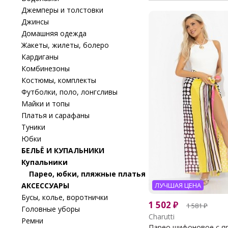
Джемперы и толстовки
Джинсы
Домашняя одежда
Жакеты, жилеты, болеро
Кардиганы
Комбинезоны
Костюмы, комплекты
Футболки, поло, лонгсливы
Майки и топы
Платья и сарафаны
Туники
Юбки
БЕЛЬЁ И КУПАЛЬНИКИ
Купальники
Парео, юбки, пляжные платья
АКСЕССУАРЫ
ЛУЧШАЯ ЦЕНА
Бусы, колье, воротнички
1 502
₽
1 581
₽
Головные уборы
Charutti
Ремни
Парео шифоновое с ярк