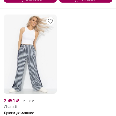
2 451
₽
2 580
₽
Charutti
Брюки домашние...